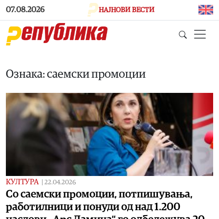
Skip to main content
07.08.2026
НАЈНОВИ ВЕСТИ
Ознака: саемски промоции
КУЛТУРА
|
22.04.2026
Со саемски промоции, потпишувања,
работилници и понуди од над 1.200