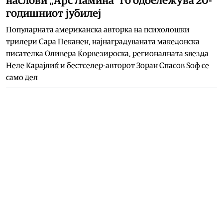
наслови „Арс Ламина“ го одбележува 20-
годишниот јубилеј
Популарната американска авторка на психолошки
трилери Сара Пеканен, најнаградуваната македонска
писателка Оливера Ќорвезироска, регионалната ѕвезда
Неле Карајлиќ и бестселер-авторот Зоран Спасов Ѕоф се
само дел