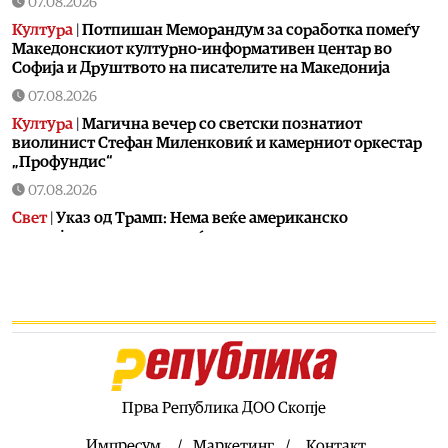
07.08.2026
Култура
|
Потпишан Меморандум за соработка помеѓу
Македонскиот културно-информативен центар во
Софија и Друштвото на писателите на Македонија
07.08.2026
Култура
|
Магична вечер со светски познатиот
виолинист Стефан Миленковиќ и камерниот оркестар
„Профундис“
07.08.2026
Свет
|
Указ од Трамп: Нема веќе американско
државјанство само по раѓање
07.08.2026
Фудбал
|
Шкендија следната недела ќе брка еден гол
негатива против Хибернијан
07.08.2026
Сервиси
|
Денеска е Света Ана, им помага на оние кои
сакаат деца
Прва Република ДОО Скопје
07.08.2026
Хроника
|
Aктивни пожари во село Грешница, во
Импресум
Маркетинг
Контакт