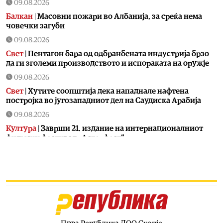
09.08.2026
Балкан
|
Масовни пожари во Албанија, за среќа нема
човечки загуби
09.08.2026
Свет
|
Пентагон бара од одбранбената индустрија брзо
да ги зголеми производството и испораката на оружје
09.08.2026
Свет
|
Хутите соопштија дека нападнале нафтена
постројка во југозападниот дел на Саудиска Арабија
09.08.2026
Култура
|
Заврши 21. издание на интернационалниот
филмски фестивал „Астерфест“
09.08.2026
Економија
|
Инфлацијата од 5,7 падна на 2,3 проценти
09.08.2026
Македонија
|
Од утре веќе немa да се прима кеш во
јавниот превоз во општина Кавадарци
09.08.2026