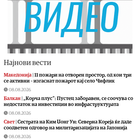
Најнови вести
Македонија
|
11 пожари на отворен простор, од кои три
се активни – изгаснат пожарот кај село Чифлик
08.08.2026
Балкан
|
„Корча плус“: Пустец заборавен, се соочува со
недостаток на инвестиции во инфраструктурата
08.08.2026
Свет
|
Сестрата на Ким Џонг Ун: Cеверна Кореја ќе даде
соодветен одговор на милитаризацијата на Јапонија
08.08.2026