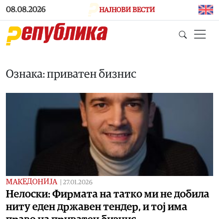
Skip to main content
08.08.2026
НАЈНОВИ ВЕСТИ
Ознака: приватен бизнис
МАКЕДОНИЈА
|
27.01.2026
Нелоски: Фирмата на татко ми не добила
ниту еден државен тендер, и тој има