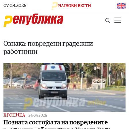
Skip to main content
07.08.2026
НАЈНОВИ ВЕСТИ
Ознака: повредени градежни
работници
ХРОНИКА
|
24.04.2026
Позната состојбата на повредените