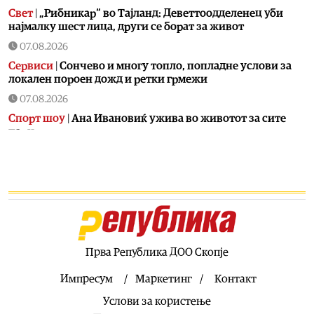
Свет
|
„Рибникар“ во Тајланд: Деветтоодделенец уби
најмалку шест лица, други се борат за живот
07.08.2026
Сервиси
|
Сончево и многу топло, попладне услови за
локален пороен дожд и ретки грмежи
07.08.2026
Спорт шоу
|
Aна Ивановиќ ужива во животот за сите
пари
06.08.2026
Фудбал
|
Мудрик се врати во Челзи по една година, дали
ќе заигра?
06.08.2026
Фудбал
|
Пресврт: Винисиус останува во Реал?
06.08.2026
Прва Република ДОО Скопје
Спорт шоу
|
Дедото на Ноле: Јас сум Хрват по
националност
Импресум
Маркетинг
Контакт
06.08.2026
Услови за користење