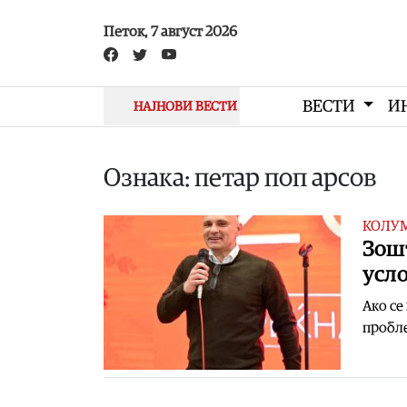
Skip to main content
Петок, 7 август 2026
ВЕСТИ
И
НАЈНОВИ ВЕСТИ
Ознака: петар поп арсов
КОЛУ
Зошт
усл
Ако се
пробле