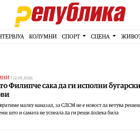
НТЕРВЈУА
КОЛУМНИ
СПОРТ
СЦЕНА
ЖИВО
МНИ
|
12.05.2026
о Филипче сака да ги исполни бугарск
ови
 вратиме малку наназад, за СДСМ не е новост да ветува решен
ми што и самата не успеала да ги реши додека била