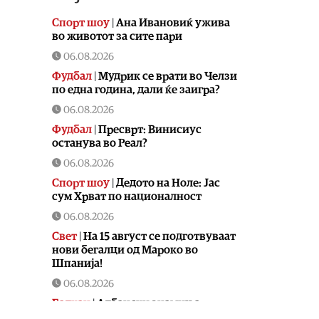
Спорт шоу
|
Aна Ивановиќ ужива
во животот за сите пари
06.08.2026
Фудбал
|
Мудрик се врати во Челзи
по една година, дали ќе заигра?
06.08.2026
Фудбал
|
Пресврт: Винисиус
останува во Реал?
06.08.2026
Спорт шоу
|
Дедото на Ноле: Јас
сум Хрват по националност
06.08.2026
Свет
|
На 15 август се подготвуваат
нови бегалци од Мароко во
Шпанија!
06.08.2026
Балкан
|
Албански знамиња
развиорени во европски Улцињ