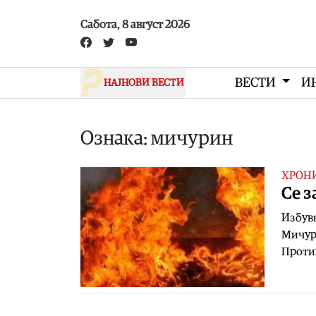
Skip to main content
Сабота, 8 август 2026
ВЕСТИ
И
НАЈНОВИ ВЕСТИ
Ознака: мичурин
ХРОН
Се з
Избувн
Мичур
Против