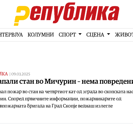
НТЕРВЈУА
КОЛУМНИ
СПОРТ
СЦЕНА
ЖИВО
ИКА
|
09.03.2025
апали стан во Мичурин – нема повреден
ал пожар во стан на четвртиот кат од зграда во скопската на
ин. Според првичните информации, пожарникарите од
пожарната бригада на Град Скопје веднаш излегле