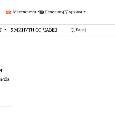
Македонски
Неделник
Архива
Т
5 МИНУТИ СО ЧАВЕЗ
Барај
и
селба