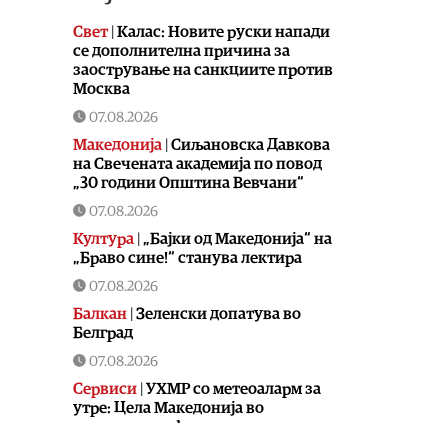
Свет
|
Калас: Новите руски напади
се дополнителна причина за
заострување на санкциите против
Москва
07.08.2026
Македонија
|
Сиљановска Давкова
на Свечената академија по повод
„30 години Општина Вевчани“
07.08.2026
Култура
|
„Бајки од Македонија“ на
„Браво сине!“ станува лектира
07.08.2026
Балкан
|
Зеленски допатува во
Белград
07.08.2026
Сервиси
|
УХМР со метеоаларм за
утре: Цела Македонија во
портокалова фаза