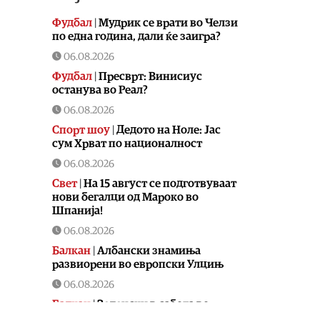
Фудбал
|
Мудрик се врати во Челзи
по една година, дали ќе заигра?
06.08.2026
Фудбал
|
Пресврт: Винисиус
останува во Реал?
06.08.2026
Спорт шоу
|
Дедото на Ноле: Јас
сум Хрват по националност
06.08.2026
Свет
|
На 15 август се подготвуваат
нови бегалци од Мароко во
Шпанија!
06.08.2026
Балкан
|
Албански знамиња
развиорени во европски Улцињ
06.08.2026
Балкан
|
Зеленски в сабота во
официјална посета на Србија, ќе се