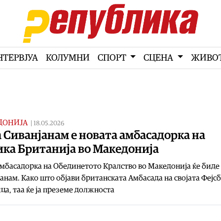
НТЕРВЈУА
КОЛУМНИ
СПОРТ
СЦЕНА
ЖИВО
ДОНИЈА
|
18.05.2026
 Сиванјанам е новата амбасадорка на
ика Британија во Македонија
мбасадорка на Обединетото Кралство во Македонија ќе биде
анам. Како што објави британската Амбасада на својата Фејс
ца, таа ќе ја преземе должноста