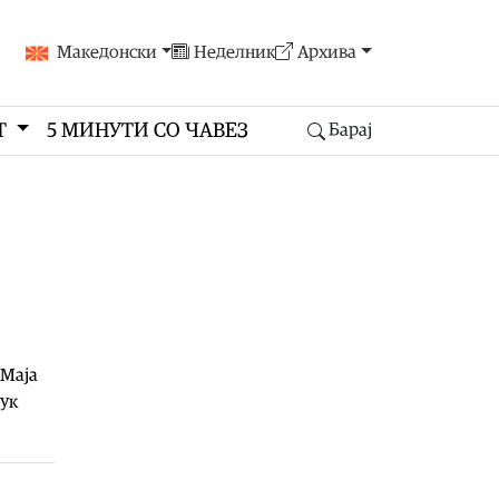
Македонски
Неделник
Архива
Т
5 МИНУТИ СО ЧАВЕЗ
Барај
 Маја
бук