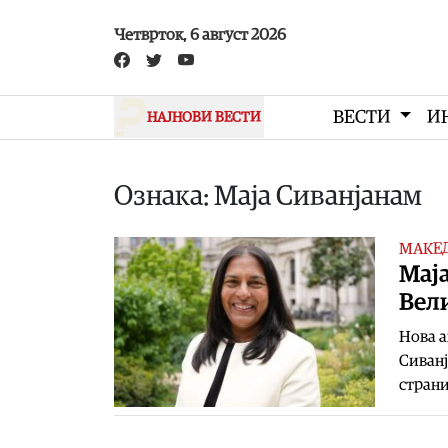
Skip to main content
Четврток, 6 август 2026
ВЕСТИ
И
НАЈНОВИ ВЕСТИ
Ознака: Маја Сиванјанам
МАКЕ
Маја
Вел
Нова а
Сиванј
страни