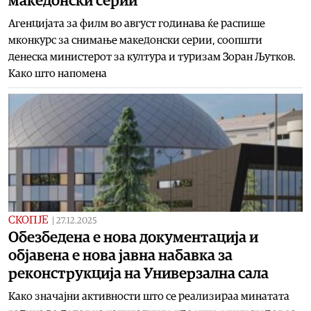
македонски серии
Агенцијата за филм во август годинава ќе распише
мконкурс за снимање македонски серии, соопшти
денеска министерот за култура и туризам Зоран Љутков.
Како што напомена
СКОПЈЕ
|
27.12.2025
Обезбедена е нова документација и
објавена е нова јавна набавка за
реконструкција на Универзална сала
Како значајни активности што се реализираа минатата