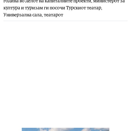
година во делот на капиталните проекти, министерот за
култура и туризам ги посочи Турскиот театар,
Универзална сала, театарот