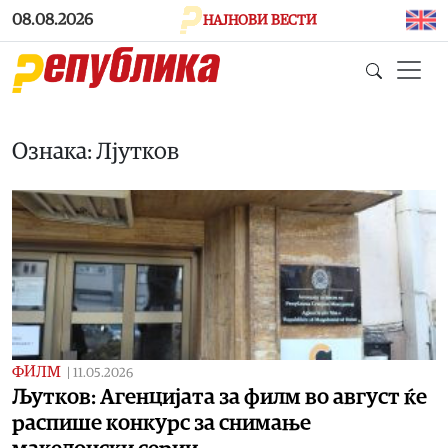
Skip to main content
08.08.2026
НАЈНОВИ ВЕСТИ
Ознака: Лјутков
ФИЛМ
|
11.05.2026
Љутков: Агенцијата за филм во август ќе
распише конкурс за снимање