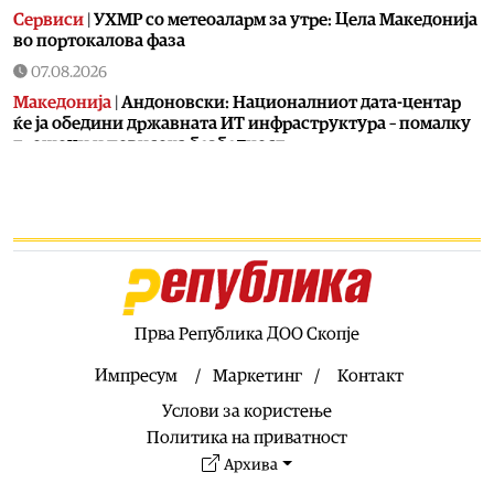
Сервиси
|
УХМР со метеоаларм за утре: Цела Македонија
во портокалова фаза
07.08.2026
Македонија
|
Андоновски: Националниот дата-центар
ќе ја обедини државната ИТ инфраструктура – помалку
трошоци и повисока безбедност
07.08.2026
Живот
|
Збогум на 24-часовниот ден: Земјата полека се
забавува – еве кога денот би можел да стане 25 часа
07.08.2026
Економија
|
Скокна минималниот износ за К-15 – Еве
колку пари ќе ни легнат на сметка годинава
Прва Република ДОО Скопје
07.08.2026
Живот
|
Не ги игнорирајте овие знаци: Бојлерот може да
Импресум
Маркетинг
Контакт
најавува сериозен дефект
Услови за користење
07.08.2026
Политика на приватност
Здравје
|
Лубеницата е здрава, но не претерувајте: Еве
Архива
кога може да предизвика здравствени проблеми