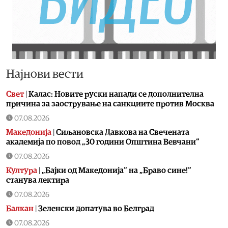
Најнови вести
Свет
|
Калас: Новите руски напади се дополнителна
причина за заострување на санкциите против Москва
07.08.2026
Македонија
|
Сиљановска Давкова на Свечената
академија по повод „30 години Општина Вевчани“
07.08.2026
Култура
|
„Бајки од Македонија“ на „Браво сине!“
станува лектира
07.08.2026
Балкан
|
Зеленски допатува во Белград
07.08.2026