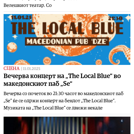
Велешкиот театар. Со
СЦЕНА
|
11.01.2025
Вечерва концерт на „The Local Blue“ во
македонскиот паб „Ѕе“
Вечерва со почеток во 21:30 часот во македонскиот паб
„Ѕе“ ќе се одржи концерт на бендот „The Local Blue“.
Музиката на „The Local Blue“ се движи некаде