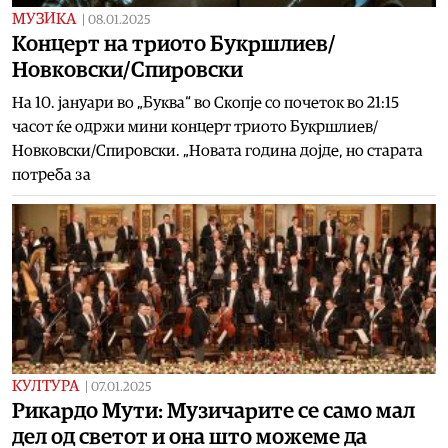
МУЗИКА
|
08.01.2025
Концерт на триото Букршлиев/
Новковски/Спировски
На 10. јануари во „Буква“ во Скопје со почеток во 21:15
часот ќе одржи мини концерт триото Букршлиев/
Новковски/Спировски. „Новата година дојде, но старата
потреба за
КУЛТУРА
|
07.01.2025
Рикардо Мути: Музичарите се само мал
дел од светот и она што можеме да