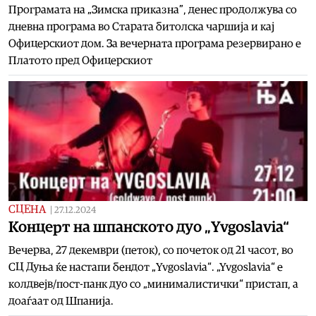
Програмата на „Зимска приказна”, денес продолжува со
дневна програма во Старата битолска чаршија и кај
Офицерскиот дом. За вечерната програма резервирано е
Платото пред Офицерскиот
СЦЕНА
|
27.12.2024
Концерт на шпанското дуо „Yvgoslavia“
Вечерва, 27 декември (петок), со почеток од 21 часот, во
СЦ Дуња ќе настапи бендот „Yvgoslavia“. „Yvgoslavia“ е
колдвејв/пост-панк дуо со „минималистички“ пристап, а
доаѓаат од Шпанија.