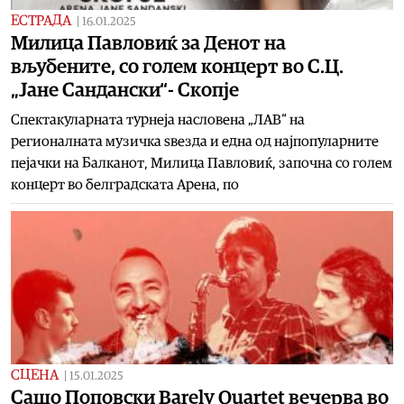
ЕСТРАДА
|
16.01.2025
Милица Павловиќ за Денот на
вљубените, со голем концерт во С.Ц.
„Јане Сандански“- Скопје
Спектакуларната турнеја насловена „ЛАВ“ на
регионалната музичка ѕвезда и една од најпопуларните
пејачки на Балканот, Милица Павловиќ, започна со голем
концерт во белградската Арена, по
СЦЕНА
|
15.01.2025
Сашо Поповски Barely Quartet вечерва во