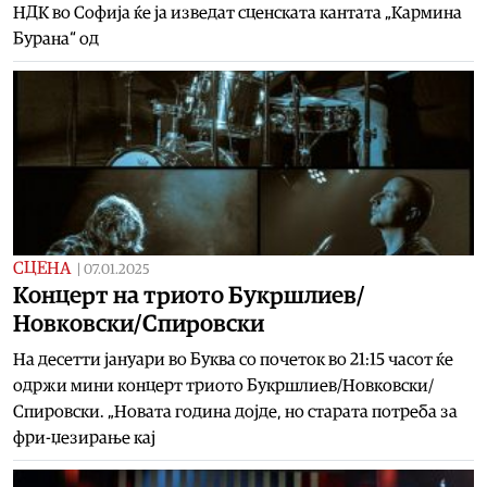
НДК во Софија ќе ја изведат сценската кантата „Кармина
Бурана“ од
СЦЕНА
|
07.01.2025
Концерт на триото Букршлиев/
Новковски/Спировски
На десетти јануари во Буква со почеток во 21:15 часот ќе
одржи мини концерт триото Букршлиев/Новковски/
Спировски. „Новата година дојде, но старата потреба за
фри-џезирање кај