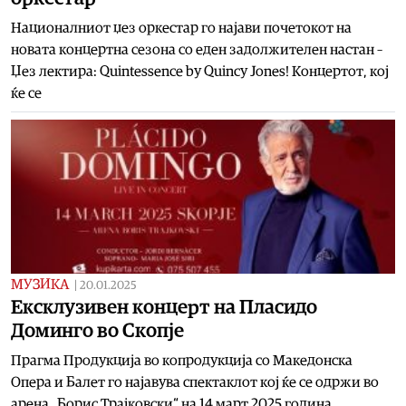
Националниот џез оркестар го најави почетокот на
новата концертна сезона со еден задолжителен настан –
Џез лектира: Quintessence by Quincy Jones! Концертот, кој
ќе се
МУЗИКА
|
20.01.2025
Eксклузивен концерт на Пласидо
Доминго во Скопје
Прагма Продукција во копродукција со Македонска
Опера и Балет го најавува спектаклот кој ќе се одржи во
арена „Борис Трајковски“ на 14 март 2025 година.