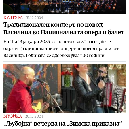
КУЛТУРА
|
31.12.2024
Традиционален концерт по повод
Василица во Националната опера и балет
На 11 и 13 јануари 2025, со почеток во 20 часот, ќе се
одржи Традиционалниот концерт по повод празникот
Василица. Годинава се одбележуваат 30 години
МУЗИКА
|
30.12.2024
„Љубојна“ вечерва на „Зимска приказна“