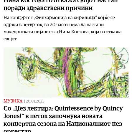
Нина Костова го откажа својот настап
поради здравствени причини
На концертот „Филхармонија на кирилица“ кој ќе се
одржи в четврток, во 20 часот нема да настапи
македонската пијанистка Нина Костова, која го откажа
својот
МУЗИКА
|
20.01.2025
Со „Џез лектира: Quintessence by Quincy
Jones!“ в петок започнува новата
концертна сезона на Националниот џез
оркестар