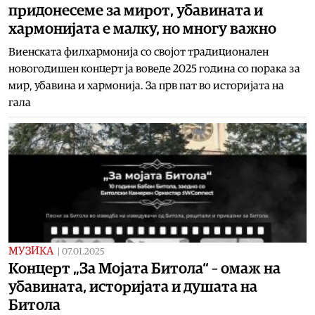
придонесеме за мирот, убавината и
хармонијата е малку, но многу важно
Виенската филхармонија со својот традиционален
новогодишен концерт ја воведе 2025 година со порака за
мир, убавина и хармонија. За прв пат во историјата на
гала
МУЗИКА
|
07.01.2025
Концерт „За Мојата Битола“ – омаж на
убавината, историјата и душата на
Битола