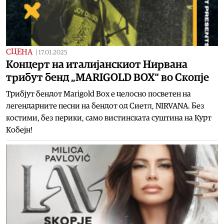
СЦЕНА
|
17.01.2025
Концерт на италијанскиот Нирвана
трибут бенд „MARIGOLD BOX“ во Скопје
Трибјут бендот Marigold Box е целосно посветен на
легендарните песни на бендот од Сиетл, NIRVANA. Без
костими, без перики, само вистинската суштина на Курт
Кобејн!