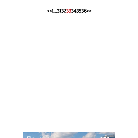
<<
1
…
31
32
33
34
35
36
>>