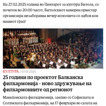
На 27.02.2025 година во Центарот за култура Битола, со
почеток во 20:00 часот, Битолскиот камерен оркестар
организира незаборавна вечер исполнета со љубов кон
нашиот град!
КУЛТУРА
|
07.01.2025
25 години по проектот Балканска
филхармонија – ново здружување на
филхармониите од регионот
Македонската филхармонија, заедно со Софиската и
Солунската филхармонија, на 17 февруари во салата на