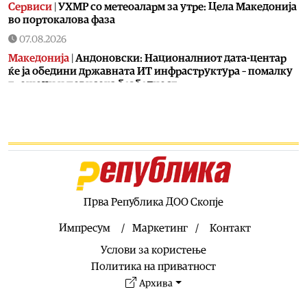
Сервиси
|
УХМР со метеоаларм за утре: Цела Македонија
во портокалова фаза
07.08.2026
Македонија
|
Андоновски: Националниот дата-центар
ќе ја обедини државната ИТ инфраструктура – помалку
трошоци и повисока безбедност
07.08.2026
Живот
|
Збогум на 24-часовниот ден: Земјата полека се
забавува – еве кога денот би можел да стане 25 часа
07.08.2026
Економија
|
Скокна минималниот износ за К-15 – Еве
колку пари ќе ни легнат на сметка годинава
Прва Република ДОО Скопје
07.08.2026
Живот
|
Не ги игнорирајте овие знаци: Бојлерот може да
Импресум
Маркетинг
Контакт
најавува сериозен дефект
Услови за користење
07.08.2026
Политика на приватност
Здравје
|
Лубеницата е здрава, но не претерувајте: Еве
Архива
кога може да предизвика здравствени проблеми