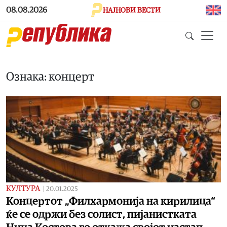
Skip to main content
08.08.2026
НАЈНОВИ ВЕСТИ
Ознака: концерт
КУЛТУРА
|
20.01.2025
Концертот „Филхармонија на кирилица“
ќе се одржи без солист, пијанистката