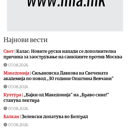
Најнови вести
Свет
|
Калас: Новите руски напади се дополнителна
причина за заострување на санкциите против Москва
07.08.2026
Македонија
|
Сиљановска Давкова на Свечената
академија по повод „30 години Општина Вевчани“
07.08.2026
Култура
|
„Бајки од Македонија“ на „Браво сине!“
станува лектира
07.08.2026
Балкан
|
Зеленски допатува во Белград
07.08.2026