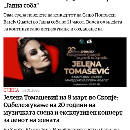
„Јавна соба“
Оваа среда повелете на концертот на Сашо Поповски
Barely Quartet во Јавна соба во 21 часот. Воден од идејата
за континуирано истражување и создавање на
СЦЕНА
|
14.01.2025
Јелена Томашевиќ на 8 март во Скопје:
Одбележување на 20 години на
музичката сцена и ексклузивен концерт
за денот на жената
На 8 март 2025 година, Македонската опера и балет ќе