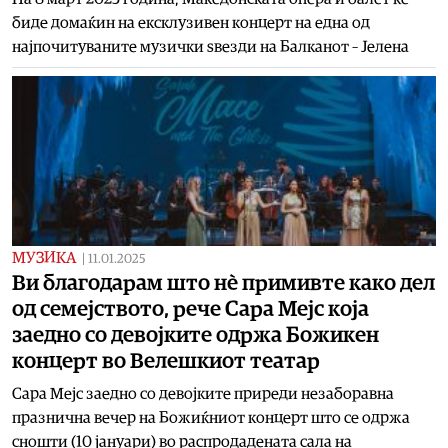
биде домаќин на ексклузивен концерт на една од
најпочитуваните музички ѕвезди на Балканот – Јелена
МУЗИКА
|
11.01.2025
Ви благодарам што нѐ примивте како дел
од семејството, рече Сара Мејс која
заедно со девојките одржа Божикен
концерт во Велешкиот театар
Сара Мејс заедно со девојките приреди незаборавна
празнична вечер на Божиќниот концерт што се одржа
сношти (10 јануари) во распродадената сала на