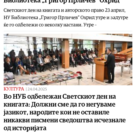
Библиотека „Григор Прличев“ Охрид
Светскиот ден на книгата и авторското право 23 април,
НУ Библиотека „Григор Прличев“ Охрид утре и задутре
ќе го одбележи со неколку настани. Утре –
КУЛТУРА
|
24.04.2025
Во НУБ одбележан Светскиот ден на
книгата: Должни сме да го негуваме
јазикот, народите кои не оставиле
никакви писмени сведоштва исчезнале
од историјата