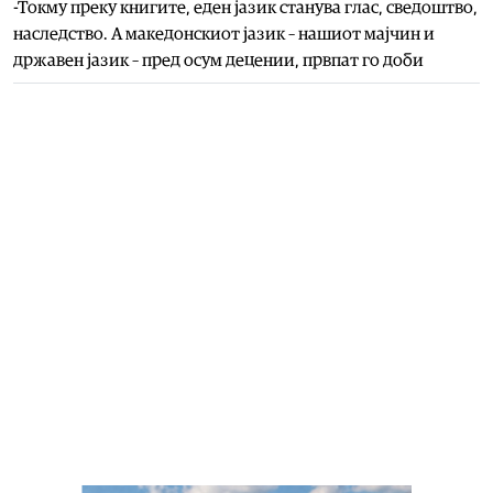
-Токму преку книгите, еден јазик станува глас, сведоштво,
наследство. А македонскиот јазик – нашиот мајчин и
државен јазик – пред осум децении, првпат го доби