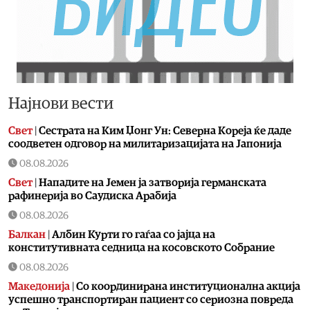
Најнови вести
Свет
|
Сестрата на Ким Џонг Ун: Cеверна Кореја ќе даде
соодветен одговор на милитаризацијата на Јапонија
08.08.2026
Свет
|
Нападите на Јемен ја затворија германската
рафинерија во Саудиска Арабија
08.08.2026
Балкан
|
Албин Курти го гаѓаа со јајца на
конститутивната седница на косовското Собрание
08.08.2026
Македонија
|
Со координирана институционална акција
успешно транспортиран пациент со сериозна повреда