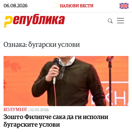
Skip to main content
06.08.2026
НАЈНОВИ ВЕСТИ
Ознака: бугарски услови
КОЛУМНИ
|
12.05.2026
Зошто Филипче сака да ги исполни
бугарските услови