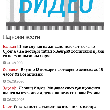
Најнови вести
Балкан
|
Први случаи на западнонилска треска во
Србија: Две постари лица во Белград хоспитализирани
со невроинвазивна форма
06.08.2026
Сервиси
|
Вкупно 18 пожари на отворено денеска до 18
часот, два се активни
06.08.2026
Здравје
|
Леонид Индов: Ми даваа само три проценти
шанси да преживеам, денес живеам со полна брзина
06.08.2026
Свет
|
Унгарскиот парламент во вторник го избира