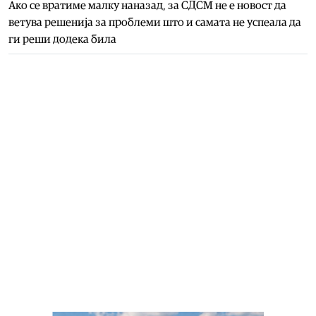
Ако се вратиме малку наназад, за СДСМ не е новост да
ветува решенија за проблеми што и самата не успеала да
ги реши додека била