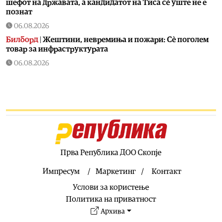
шефот на државата, а кандидатот на Тиса сè уште не е
познат
06.08.2026
Билборд
|
Жештини, невремиња и пожари: Сè поголем
товар за инфраструктурата
06.08.2026
Здравје
|
Како да спречите уринарни инфекции за време
на летните одмори?
06.08.2026
Астро
|
Бившиот се враќа во животот на овие три знаци
и носи целосен немир
06.08.2026
Ракомет
|
Лазаров: Имињата не ја даваат целата слика, за
Прва Република ДОО Скопје
да се направи тим треба да се работи
Импресум
Маркетинг
Контакт
06.08.2026
Услови за користење
Патувања
|
Топ четири најчисти реки во Македонија:
Каде да се капете, рибарите и уживате ова лето
Политика на приватност
Архива
06.08.2026