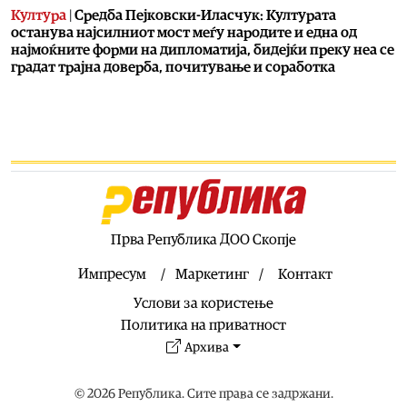
Култура
|
Средба Пејковски-Иласчук: Културата
останува најсилниот мост меѓу народите и една од
најмоќните форми на дипломатија, бидејќи преку неа се
градат трајна доверба, почитување и соработка
06.08.2026
Фудбал
|
ФИФА ја призна грешката со предлогот на
Инфантино
06.08.2026
Филм
|
Почна снимањето на новиот македонски трилер
„Голиот Рид“ во режија на Игор Алексов
06.08.2026
Прва Република ДОО Скопје
Сервиси
|
Се празнува Светата маченичка Христина
Импресум
Маркетинг
Контакт
06.08.2026
Услови за користење
Култура
|
Концерт под свеќи со Стефан Миленковиќ и
„Профундис“ вечерва на „Охридско лето“
Политика на приватност
Архива
06.08.2026
Свет
|
Трамп: САД имаат големи залихи муниција,
трагаме по оние што оддаваат предавнички
© 2026 Република. Сите права се задржани.