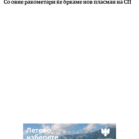
Со овие ракометари ќе бркаме нов пласман на СП