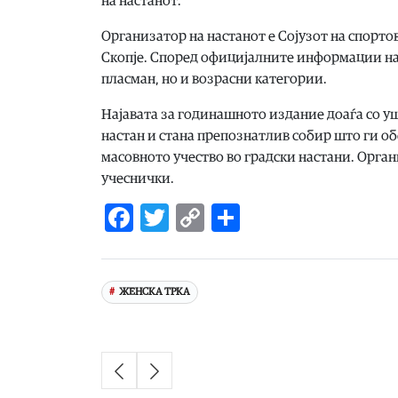
на настанот.
Организатор на настанот е Сојузот на спортов
Скопје. Според официјалните информации на
пласман, но и возрасни категории.
Најавата за годинашното издание доаѓа со уш
настан и стана препознатлив собир што ги об
масовното учество во градски настани. Орган
учеснички.
Facebook
Twitter
Copy
Share
Link
ЖЕНСКА ТРКА