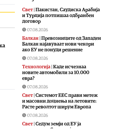
Свет
|
Пакистан, Саудиска Арабија
и Турција потпишаа одбранбен
договор
07.08.2026
Балкан
|
Превозниците од Западен
Балкан најавуваат нови чекори
ка
ако ЕУ не понуди решение
07.08.2026
Технологија
|
Kаде исчезнаа
новите автомобили за 10.000
евра?
07.08.2026
Свет
|
Системот ЕЕС прави метеж
и масовни доцнења на летовите:
Расте револтот ширум Европа
07.08.2026
Свет
|
Седум земји од ЕУ ја
критикуваа Словенија поради
блокадата на именувањето на