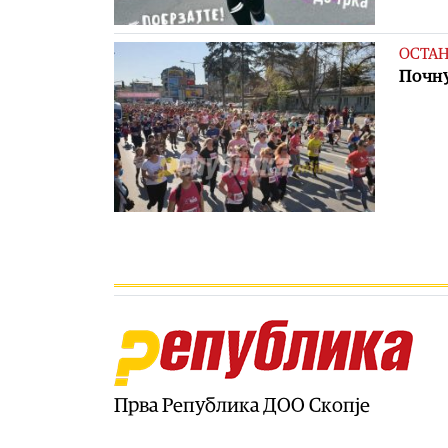
ОСТА
Почну
Прва Република ДОО Скопје