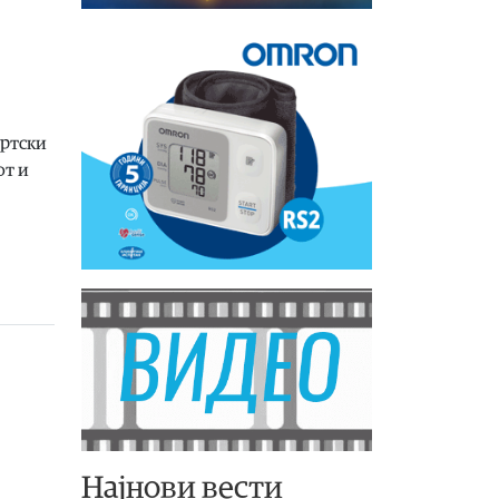
ортски
от и
Најнови вести