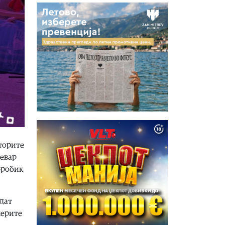
аторите
левар
аеробик
идат
нерите