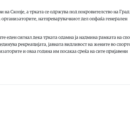
и на Скопје, а трката се одржува под покровителство на Град
 организаторите, натпреварувачкиот дел опфаќа генерален
те еден сигнал дека трката одамна ја надмина рамката на сп
единува рекреацијата, јавната видливост на жените во спорт
изаторите и оваа година им посакаа среќа на сите пријавени