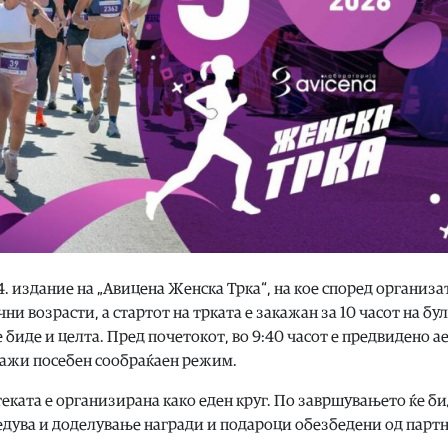
 14. издание на „Авицена Женска Трка“, на кое според организ
ни возрасти, а стартот на трката е закажан за 10 часот на бу
е биде и целта. Пред почетокот, во 9:40 часот е предвидено 
е важи посебен сообраќаен режим.
атеката е организирана како еден круг. По завршувањето ќе б
едува и доделување награди и подароци обезбедени од парт