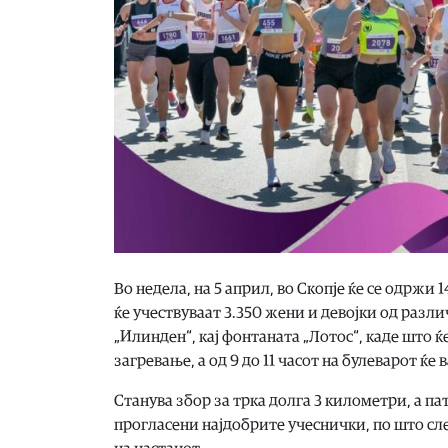
Во недела, на 5 април, во Скопје ќе се одржи
ќе учествуваат 3.350 жени и девојки од различ
„Илинден“, кај фонтаната „Лотос“, каде што ќ
загревање, а од 9 до 11 часот на булеварот ќ
Станува збор за трка долга 3 километри, а п
прогласени најдобрите учеснички, по што сл