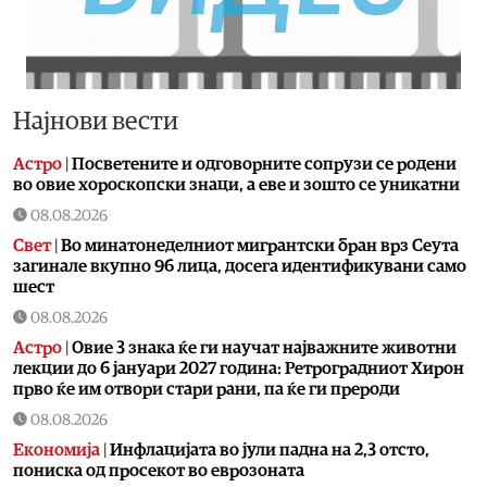
Најнови вести
Астро
|
Посветените и одговорните сопрузи се родени
во овие хороскопски знаци, а еве и зошто се уникатни
08.08.2026
Свет
|
Во минатонеделниот мигрантски бран врз Сеута
загинале вкупно 96 лица, досега идентификувани само
шест
08.08.2026
Астро
|
Овие 3 знака ќе ги научат најважните животни
лекции до 6 јануари 2027 година: Ретроградниот Хирон
прво ќе им отвори стари рани, па ќе ги прероди
08.08.2026
Економија
|
Инфлацијата во јули падна на 2,3 отсто,
пониска од просекот во еврозоната