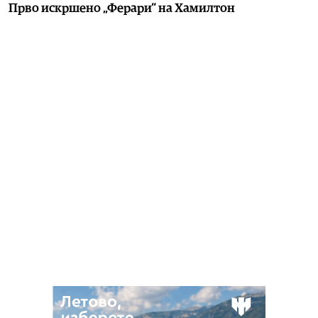
Прво искршено „Ферари“ на Хамилтон