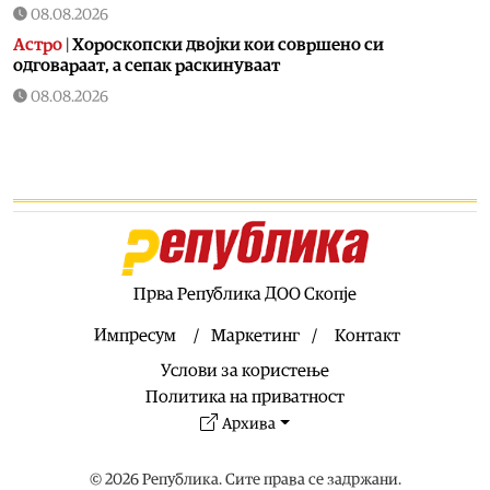
08.08.2026
Астро
|
Хороскопски двојки кои совршено си
одговараат, а сепак раскинуваат
08.08.2026
Здравје
|
Кога е идеалното време за оброк?
08.08.2026
Хроника
|
Уапсен возач во врска со сообраќајката во
Скопје во која загина 19-годишен мотоциклист
08.08.2026
Македонија
|
Мисајловски: Вербата на бранителите во
татковината е наша водилка, одлучно да продолжиме
Прва Република ДОО Скопје
да ги чуваме националните интереси
Импресум
Маркетинг
Контакт
08.08.2026
Услови за користење
Балкан
|
Во Албанија се запали комбе со македонски
регистарски таблички кое превезувало пилиња
Политика на приватност
Архива
08.08.2026
Македонија
|
ВРЕДИ: Дали Артан Груби ја купува
слободата со тајните на ДУИ
© 2026 Република. Сите права се задржани.