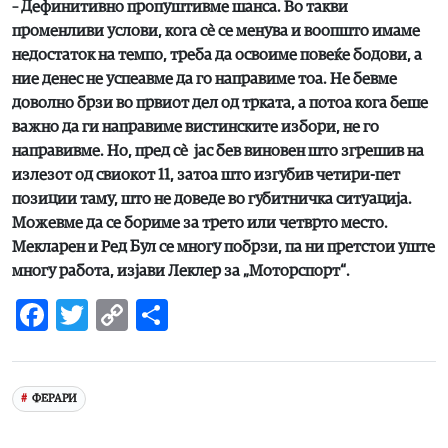
– Дефинитивно пропуштивме шанса. Во такви
променливи услови, кога сè се менува и воопшто имаме
недостаток на темпо, треба да освоиме повеќе бодови, а
ние денес не успеавме да го направиме тоа. Не бевме
доволно брзи во првиот дел од трката, а потоа кога беше
важно да ги направиме вистинските избори, не го
направивме. Но, пред сè јас бев виновен што згрешив на
излезот од свиокот 11, затоа што изгубив четири-пет
позиции таму, што не доведе во губитничка ситуација.
Можевме да се бориме за трето или четврто место.
Мекларен и Ред Бул се многу побрзи, па ни претстои уште
многу работа, изјави Леклер за „Моторспорт“.
Facebook
Twitter
Copy
Share
Link
ФЕРАРИ