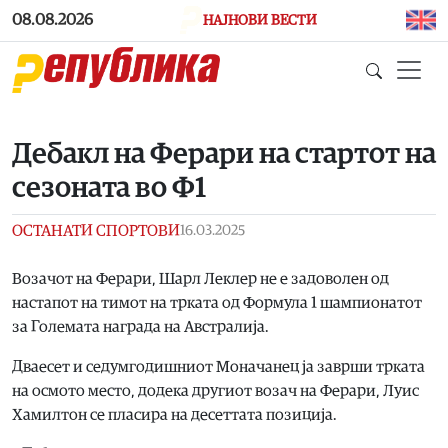
Skip to main content
08.08.2026
НАЈНОВИ ВЕСТИ
Дебакл на Ферари на стартот на
сезоната во Ф1
ОСТАНАТИ СПОРТОВИ
16.03.2025
Возачот на Ферари, Шарл Леклер не е задоволен од
настапот на тимот на трката од Формула 1 шампионатот
за Големата награда на Австралија.
Дваесет и седумгодишниот Моначанец ја заврши трката
на осмото место, додека другиот возач на Ферари, Луис
Хамилтон се пласира на десеттата позиција.