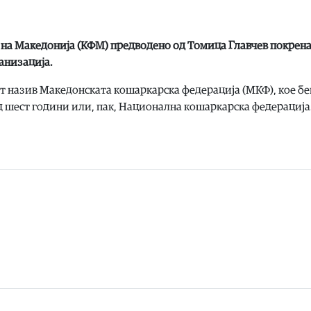
 на Македонија (КФМ) предводено од Томица Главчев покрен
анизација.
т назив Македонската кошаркарска федерација (МКФ), кое бе
д шест години или, пак, Национална кошаркарска федерација