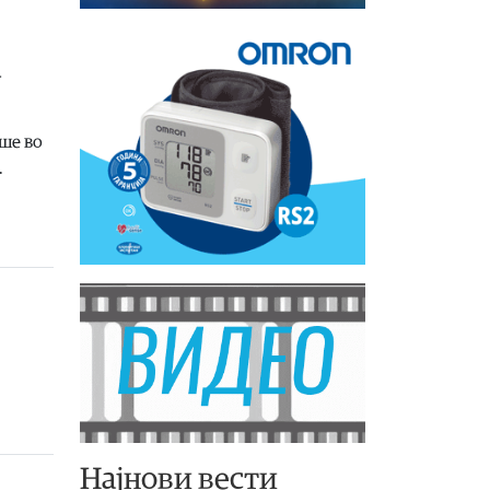
а
ше во
.
Најнови вести