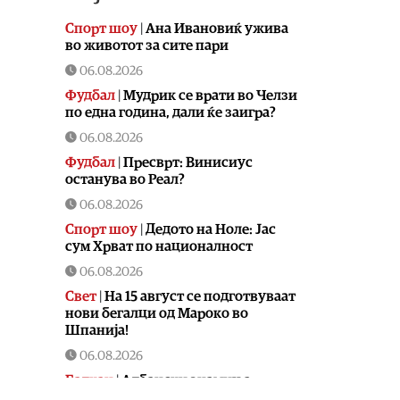
Спорт шоу
|
Aна Ивановиќ ужива
во животот за сите пари
06.08.2026
Фудбал
|
Мудрик се врати во Челзи
по една година, дали ќе заигра?
06.08.2026
Фудбал
|
Пресврт: Винисиус
останува во Реал?
06.08.2026
Спорт шоу
|
Дедото на Ноле: Јас
сум Хрват по националност
06.08.2026
Свет
|
На 15 август се подготвуваат
нови бегалци од Мароко во
Шпанија!
06.08.2026
Балкан
|
Албански знамиња
развиорени во европски Улцињ