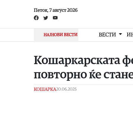
Skip to main content
Петок, 7 август 2026
ВЕСТИ
И
НАЈНОВИ ВЕСТИ
Koшаркарската фе
повторно ќе стан
КОШАРКА
20.06.2025