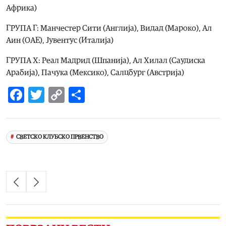
Африка)
ГРУПА Г: Манчестер Сити (Англија), Видад (Мароко), Ал
Аин (ОАЕ), Јувентус (Италија)
ГРУПА Х: Реал Мадрид (Шпанија), Ал Хилал (Саудиска
Арабија), Пачука (Мексико), Салцбург (Австрија)
Facebook
Twitter
Copy
Share
Link
СВЕТСКО КЛУБСКО ПРВЕНСТВО