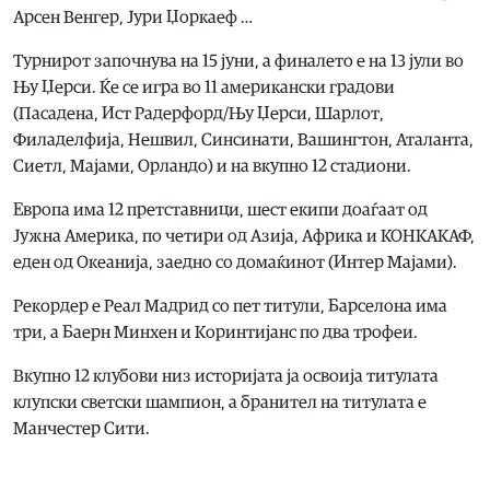
Арсен Венгер, Јури Џоркаеф …
Турнирот започнува на 15 јуни, а финалето е на 13 јули во
Њу Џерси. Ќе се игра во 11 американски градови
(Пасадена, Ист Радерфорд/Њу Џерси, Шарлот,
Филаделфија, Нешвил, Синсинати, Вашингтон, Аталанта,
Сиетл, Мајами, Орландо) и на вкупно 12 стадиони.
Европа има 12 претставници, шест екипи доаѓаат од
Јужна Америка, по четири од Азија, Африка и КОНКАКАФ,
еден од Океанија, заедно со домаќинот (Интер Мајами).
Рекордер е Реал Мадрид со пет титули, Барселона има
три, а Баерн Минхен и Коринтијанс по два трофеи.
Вкупно 12 клубови низ историјата ја освоија титулата
клупски светски шампион, а бранител на титулата е
Манчестер Сити.