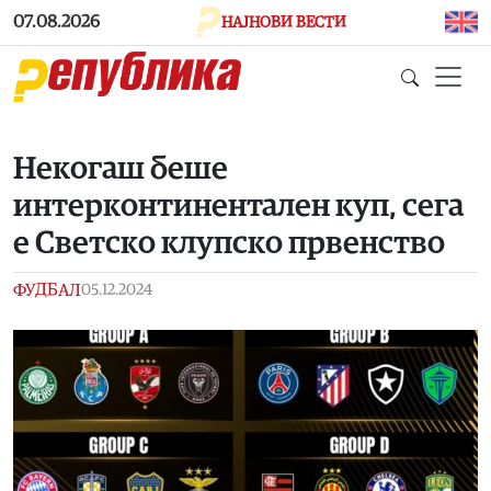
Skip to main content
07.08.2026
НАЈНОВИ ВЕСТИ
Некогаш беше
интерконтинентален куп, сега
е Светско клупско првенство
ФУДБАЛ
05.12.2024