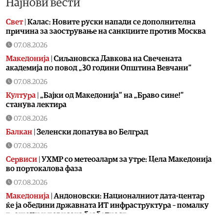
Најнови вести
Свет
|
Калас: Новите руски напади се дополнителна
причина за заострување на санкциите против Москва
07.08.2026
Македонија
|
Сиљановска Давкова на Свечената
академија по повод „30 години Општина Вевчани“
07.08.2026
Култура
|
„Бајки од Македонија“ на „Браво сине!“
станува лектира
07.08.2026
Балкан
|
Зеленски допатува во Белград
07.08.2026
Сервиси
|
УХМР со метеоаларм за утре: Цела Македонија
во портокалова фаза
07.08.2026
Македонија
|
Андоновски: Националниот дата-центар
ќе ја обедини државната ИТ инфраструктура – помалку
трошоци и повисока безбедност