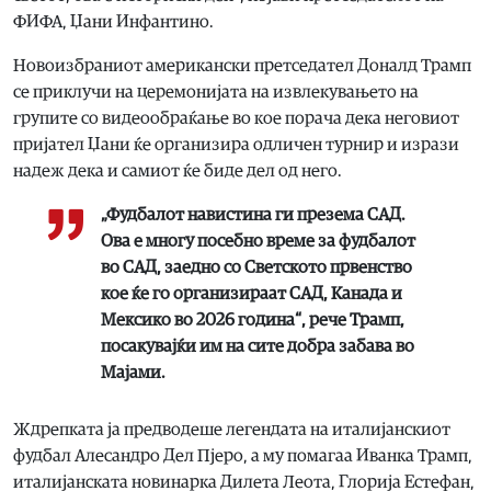
ФИФА, Џани Инфантино.
Новоизбраниот американски претседател Доналд Трамп
се приклучи на церемонијата на извлекувањето на
групите со видеообраќање во кое порача дека неговиот
пријател Џани ќе организира одличен турнир и изрази
надеж дека и самиот ќе биде дел од него.
„Фудбалот навистина ги презема САД.
Ова е многу посебно време за фудбалот
во САД, заедно со Светското првенство
кое ќе го организираат САД, Канада и
Мексико во 2026 година“, рече Трамп,
посакувајќи им на сите добра забава во
Мајами.
Ждрепката ја предводеше легендата на италијанскиот
фудбал Алесандро Дел Пјеро, а му помагаа Иванка Трамп,
италијанската новинарка Дилета Леота, Глорија Естефан,