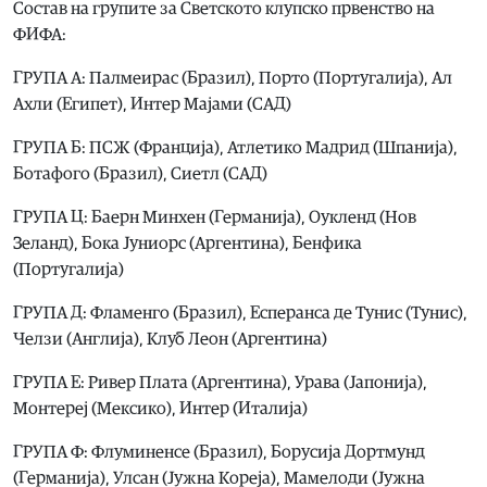
Состав на групите за Светското клупско првенство на
ФИФА:
ГРУПА А: Палмеирас (Бразил), Порто (Португалија), Ал
Ахли (Египет), Интер Мајами (САД)
ГРУПА Б: ПСЖ (Франција), Атлетико Мадрид (Шпанија),
Ботафого (Бразил), Сиетл (САД)
ГРУПА Ц: Баерн Минхен (Германија), Оукленд (Нов
Зеланд), Бока Јуниорс (Аргентина), Бенфика
(Португалија)
ГРУПА Д: Фламенго (Бразил), Есперанса де Тунис (Тунис),
Челзи (Англија), Клуб Леон (Аргентина)
ГРУПА Е: Ривер Плата (Аргентина), Урава (Јапонија),
Монтереј (Мексико), Интер (Италија)
ГРУПА Ф: Флуминенсе (Бразил), Борусија Дортмунд
(Германија), Улсан (Јужна Кореја), Мамелоди (Јужна