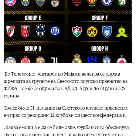
Во Телемундо центарот во Мајами вечерва се одржа
жрепката за групите на Светското клупско првенство на
ФИФА, кое ќе се одржи во САД од 15 јуни до 13 јули 2025
година.
Тоа ќе биде 21. издание на Светското клупско првенство,
но прво со рекордни 32 клубови од шест конфедерации.
„Каква емоција е да се биде овде. Фудбалот го обединува
светот, ова е историски ден“, изјави претседателот на