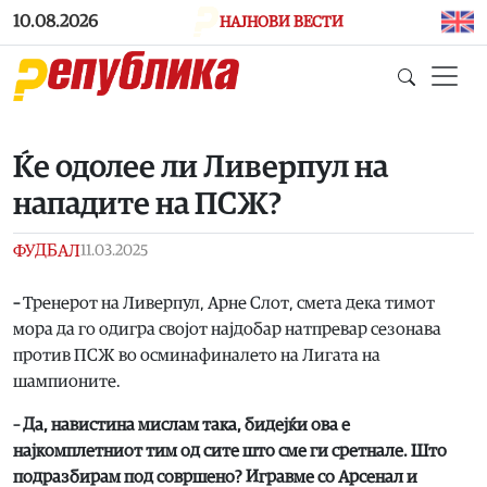
Skip to main content
10.08.2026
НАЈНОВИ ВЕСТИ
Ќе одолее ли Ливерпул на
нападите на ПСЖ?
ФУДБАЛ
11.03.2025
–
Тренерот на Ливерпул, Арне Слот, смета дека тимот
мора да го одигра својот најдобар натпревар сезонава
против ПСЖ во осминафиналето на Лигата на
шампионите.
– Да, навистина мислам така, бидејќи ова е
најкомплетниот тим од сите што сме ги сретнале. Што
подразбирам под совршено? Игравме со Арсенал и