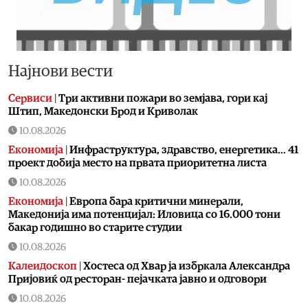
Најнови вести
Сервиси
|
Три активни пожари во земјава, гори кај
Штип, Македонски Брод и Криволак
10.08.2026
Економија
|
Инфраструктура, здравство, енергетика… 41
проект добија место на првата приоритетна листа
10.08.2026
Економија
|
Европа бара критични минерали,
Македонија има потенцијал: Иловица со 16.000 тони
бакар годишно во старите студии
10.08.2026
Калеидоскоп
|
Хостеса од Хвар ја избркала Александра
Пријовиќ од ресторан- пејачката јавно и одговори
10.08.2026