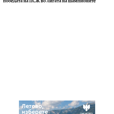
победата на ПСЖ во Лигата на шампионите