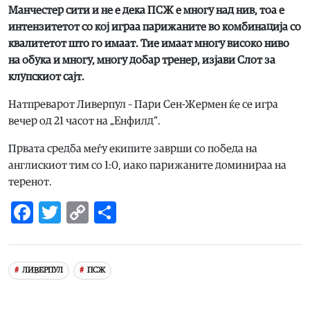
Манчестер сити и не е дека ПСЖ е многу над нив, тоа е
интензитетот со кој играа парижаните во комбинација со
квалитетот што го имаат. Тие имаат многу високо ниво
на обука и многу, многу добар тренер, изјави Слот за
клупскиот сајт.
Натпреварот Ливерпул – Пари Сен-Жермен ќе се игра
вечер од 21 часот на „Енфилд“.
Првата средба меѓу екипите заврши со победа на
англискиот тим со 1:0, иако парижаните доминираа на
теренот.
Facebook
Twitter
Copy
Share
Link
ЛИВЕРПУЛ
ПСЖ