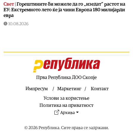
Свет
|
Горештините би можеле да го „изедат“ растот на
ЕУ: Екстремното лето ќе ја чини Европа 180 милијарди
евра
10.08.2026
Економија
|
Дизелот поевтинува за 8 денари, бензините
за 4 денари
10.08.2026
Живот
|
Овие работи не треба лесно да ги фрлате во
ѓубре
10.08.2026
Кујнски тефтер
|
Подзаборавени јадења од нашите баби
Прва Република ДОО Скопје
– белмуш, мачкало…
Импресум
Маркетинг
Контакт
10.08.2026
Услови за користење
Хроника
|
Со Ал Пачино на пакетчкињата дрога фатени
тројца дилери во Штип
Политика на приватност
Архива
10.08.2026
Свет
|
Нивото на Дунав расте, Унгарија ја рестартира
втората турбина во нуклеарката „Пакш“
© 2026 Република. Сите права се задржани.