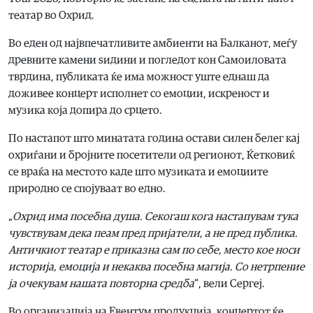
театар во Охрид.
Во еден од највпечатливите амбиенти на Балканот, меѓу
древните камени ѕидини и погледот кон Самоиловата
тврдина, публиката ќе има можност уште еднаш да
доживее концерт исполнет со емоции, искреност и
музика која допира до срцето.
По настапот што минатата година остави силен белег кај
охриѓани и бројните посетители од регионот, Ќетковиќ
се враќа на местото каде што музиката и емоциите
природно се спојуваат во едно.
„
Охрид има посебна душа. Секогаш кога настапувам тука
чувствувам дека пеам пред пријатели, а не пред публика.
Античкиот театар е приказна сам по себе, место кое носи
историја, емоција и некаква посебна магија. Со нетрпение
ја очекувам нашата повторна средба
“, вели Сергеј.
Во организација на Евентум продукција, концертот ќе