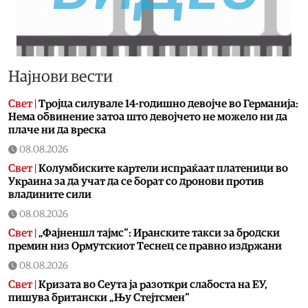
Најнови вести
Свет
|
Тројца силувале 14-годишно девојче во Германија:
Нема обвинение затоа што девојчето не можело ни да
плаче ни да вреска
08.08.2026
Свет
|
Колумбиските картели испраќаат платеници во
Украина за да учат да се борат со дронови против
владините сили
08.08.2026
Свет
|
„Фајненшл тајмс“: Иранските такси за бродски
премин низ Ормутскиот Теснец се правно издржани
08.08.2026
Свет
|
Кризата во Сеута ја разоткри слабостa на ЕУ,
пишува британски „Њу Стејтсмен“