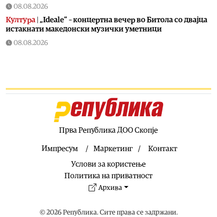
08.08.2026
Култура
|
„Ideale“ – концертна вечер во Битола со двајца
истакнати македонски музички уметници
08.08.2026
Естрада
|
Жељко Самарџиќ вечерва во Антички: Вечер
на познати хитови но и стихови кои враќаат спомени
08.08.2026
Култура
|
БИТ ФЕСТ добива изложба што не се гледа
само со очи, туку се доживува на посебен начин:
Крнчев и Најдоски одбележуваат 25 години заедничко
творештво
Прва Република ДОО Скопје
08.08.2026
Сцена
|
Хуманитарниот фестивал „Расплет“ викендов се
Импресум
Маркетинг
Контакт
враќа со своето второ издание во Кочани
Услови за користење
08.08.2026
Политика на приватност
Музика
|
Во недела од Охрид почнува музичкиот
Архива
караван по повод 35 години од независноста на
Македонија!
© 2026 Република. Сите права се задржани.
08.08.2026