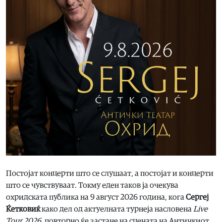
Постојат концерти што се слушаат, а постојат и концерти
што се чувствуваат. Токму еден таков ја очекува
охридската публика на 9 август 2026 година, кога
Сергеј
Ќетковиќ
како дел од актуелната турнеја насловена
Live
Tour 2026,
повторно ќе застане на сцената на Античкиот