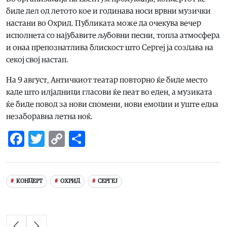
биде дел од летото кое и годинава носи врвни музички
настани во Охрид. Публиката може да очекува вечер
исполнета со најубавите љубовни песни, топла атмосфера
и онаа препознатлива блискост што Сергеј ја создава на
секој свој настап.
На 9 август, Античкиот театар повторно ќе биде место
каде што илјадници гласови ќе пеат во еден, а музиката
ќе биде повод за нови спомени, нови емоции и уште една
незаборавна летна ноќ.
Facebook
Twitter
Copy
Share
Link
КОНЦЕРТ
ОХРИД
СЕРГЕЈ