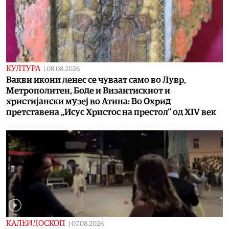
КУЛТУРА
|
08.08.2026
Вакви икони денес се чуваат само во Лувр,
Метрополитен, Боде и Византискиот и
христијански музеј во Атина: Во Охрид
претставена „Исус Христос на престол“ од XIV век
КАЛЕИДОСКОП
|
07.08.2026