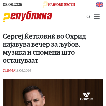
Skip to main content
08.08.2026
НАЈНОВИ ВЕСТИ
Сергеј Ќетковиќ во Охрид
најавува вечер за љубов,
музика и спомени што
остануваат
СЦЕНА
18.06.2026