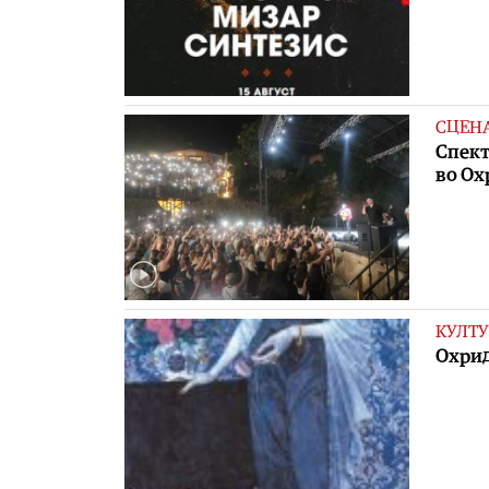
СЦЕН
Спект
во Ох
КУЛТУ
Охрид