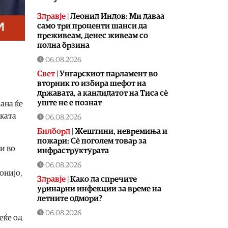
Здравје
|
Леонид Индов: Ми даваа
само три проценти шанси да
преживеам, денес живеам со
полна брзина
06.08.2026
Свет
|
Унгарскиот парламент во
вторник го избира шефот на
државата, а кандидатот на Тиса сè
уште не е познат
јана ќе
ската
06.08.2026
Билборд
|
Жештини, невремиња и
пожари: Сè поголем товар за
и во
инфраструктурата
06.08.2026
онијо,
Здравје
|
Како да спречите
уринарни инфекции за време на
летните одмори?
06.08.2026
еќе од
Астро
|
Бившиот се враќа во