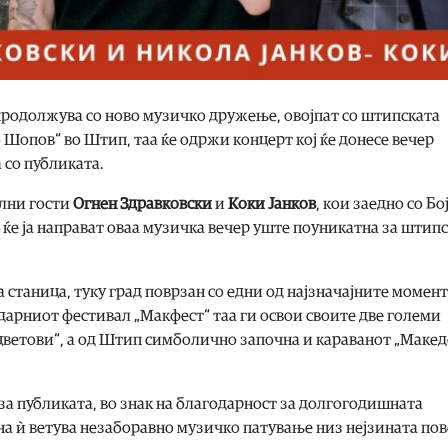
родолжува со ново музичко дружење, овојпат со штипската
о Шопов“ во Штип, таа ќе одржи концерт кој ќе донесе вечер
 со публиката.
ални гости
Огнен Здравковски
и
Коки Јанков
, кои заедно со Бо
 ќе ја направат оваа музичка вечер уште поуникатна за штип
 станица, туку град поврзан со едни од најзначајните момент
ндарниот фестивал „Макфест“ таа ги освои своите две големи
цветови“, а од Штип симболично започна и караванот „Макед
 за публиката, во знак на благодарност за долгогодишната
на ѝ ветува незаборавно музичко патување низ нејзината пов