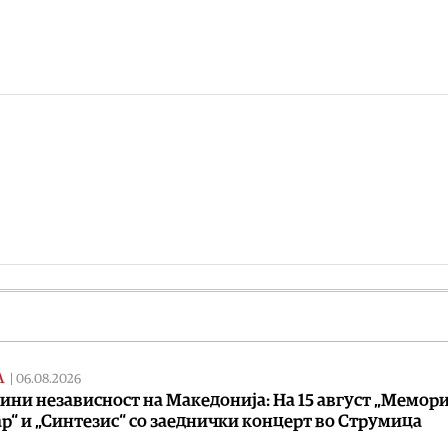
А
|
06.08.2026
дини независност на Македонија: На 15 август „Мемори
р“ и „Синтезис“ со заеднички концерт во Струмица