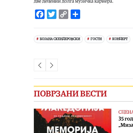
две децении долга музичка кариера.
Facebook
Twitter
Copy
Share
Link
БОЈАНА СКЕНДЕРОВСКИ
ГОСТИ
КОНЦЕРТ
ПОВРЗАНИ ВЕСТИ
СЦЕН
35 го
„Миза