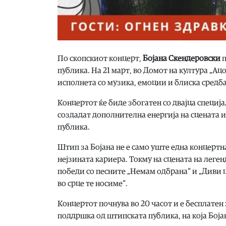
По скопскиот концерт,
Бојана Скендеровски
п
публика. На 21 март, во Домот на култура „Ац
исполнета со музика, емоции и блиска средба
Концертот ќе биде збогатен со двајца специј
создадат дополнителна енергија на сцената и
публика.
Штип за Бојана не е само уште една концертна
нејзината кариера. Токму на сцената на леге
победи со песните „Немам одбрана“ и „Диви 
во срце те носиме“.
Концертот почнува во 20 часот и е бесплатен
поддршка од штипската публика, на која Боја