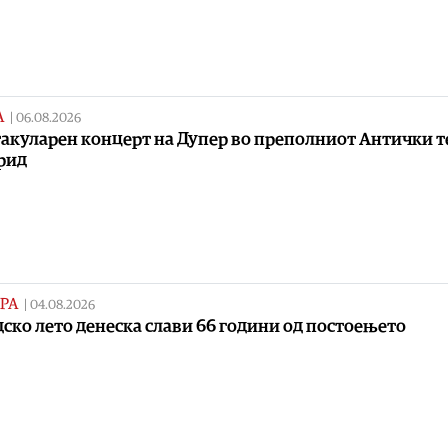
А
|
06.08.2026
акуларен концерт на Дупер во преполниот Антички т
рид
РА
|
04.08.2026
ско лето денеска слави 66 години од постоењето