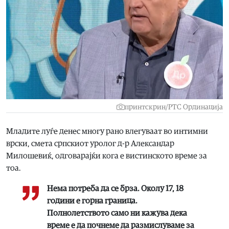
принтскрин/РТС Ординација
Младите луѓе денес многу рано влегуваат во интимни
врски, смета српскиот уролог д-р Александар
Милошевиќ, одговарајќи кога е вистинското време за
тоа.
Нема потреба да се брза. Околу 17, 18
години е горна граница.
Полнолетството само ни кажува дека
време е да почнеме да размислуваме за