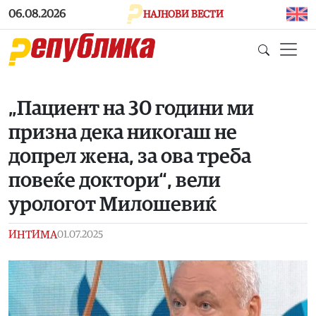
Skip to main content
06.08.2026
НАЈНОВИ ВЕСТИ
„Пациент на 30 години ми
призна дека никогаш не
допрел жена, за ова треба
повеќе доктори“, вели
урологот Милошевиќ
ИНТИМА
01.07.2025