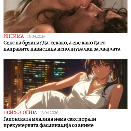
ИНТИМА
|
16.04.2026
Секс на брзина? Да, секако, а еве како да го
направите навистина исполнувачки за двајцата
ПСИХОЛОГИЈА
|
13.04.2026
Јапонската младина нема секс поради
прекумерната фасцинација со аниме