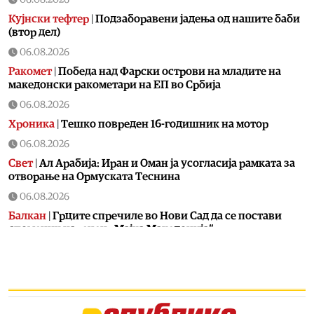
Кујнски тефтер
|
Подзаборавени јадења од нашите баби
(втор дел)
06.08.2026
Ракомет
|
Победа над Фарски острови на младите на
македонски ракометари на ЕП во Србија
06.08.2026
Хроника
|
Тешко повреден 16-годишник на мотор
06.08.2026
Свет
|
Ал Арабија: Иран и Оман ја усогласија рамката за
отворање на Ормуската Теснина
06.08.2026
Балкан
|
Грците спречиле во Нови Сад да се постави
споменик наречен „Мајка Македонија“
06.08.2026
Хроника
|
Детали за сообраќајката кај Битола, познат
идентитетот на повредените
06.08.2026