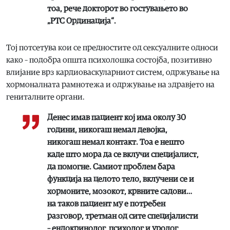
тоа, рече докторот во гостувањето во
„РТС Ординација“.
Тој потсетува кои се предностите од сексуалните односи
како – подобра општа психолошка состојба, позитивно
влијание врз кардиоваскуларниот систем, одржување на
хормоналната рамнотежа и одржување на здравјето на
гениталните органи.
Денес имав пациент кој има околу 30
години, никогаш немал девојка,
никогаш немал контакт. Тоа е нешто
каде што мора да се вклучи специјалист,
да помогне. Самиот проблем бара
функција на целото тело, вклучени се и
хормоните, мозокот, крвните садови…
на таков пациент му е потребен
разговор, третман од сите специјалисти
– ендокринолог, психолог и уролог,