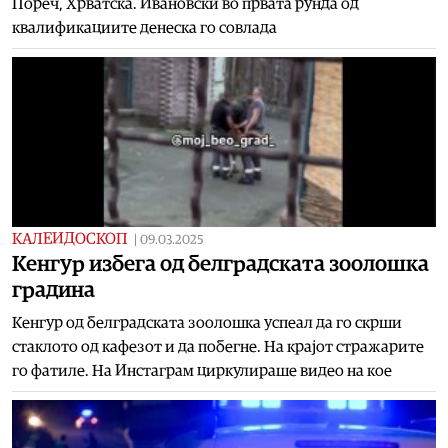
Пореч, Хрватска. Ивановски во првата рунда од
квалификациите денеска го совлада
КАЛЕИДОСКОП
|
09.03.2025
Кенгур избега од белградската зоолошка
градина
Кенгур од белградската зоолошка успеал да го скрши
стаклото од кафезот и да побегне. На крајот стражарите
го фатиле. На Инстаграм циркулираше видео на кое