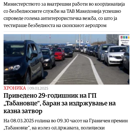
Министерството за внатрешни работи во координација
со безбедносните служби на ТАВ Македонија успешно
спроведе голема антитерористичка вежба, со што ја
тестираше безбедноста на скопскиот аеродром
ХРОНИКА
|
09.03.2025
Приведено 29-годишник на ГП
„Табановце“, баран за издржување на
казна затвор
На 08.03.2025 година во 09.30 часот на Граничен премин
„Табановце“, на излез од државата, полициски