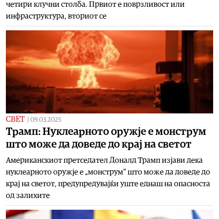
четири клучни столба. Првиот е поврзливост или
инфраструктура, вториот се
СВЕТ
|
09.03.2025
Трамп: Нуклеарното оружје е монструм
што може да доведе до крај на светот
Американскиот претседател Доналд Трамп изјави дека
нуклеарното оружје е „монструм“ што може да доведе до
крај на светот, предупредувајќи уште еднаш на опасноста
од залихите