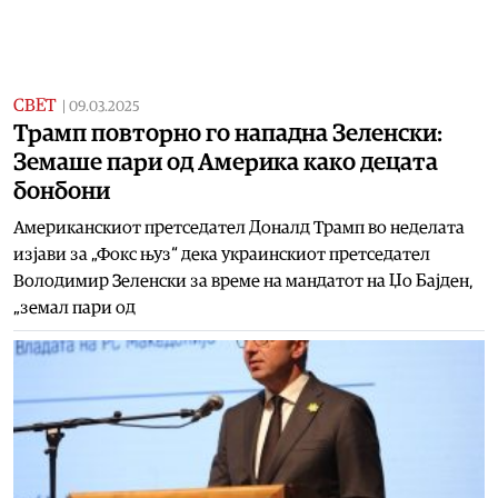
СВЕТ
|
09.03.2025
Трамп повторно го нападна Зеленски:
Земаше пари од Америка како децата
бонбони
Американскиот претседател Доналд Трамп во неделата
изјави за „Фокс њуз“ дека украинскиот претседател
Володимир Зеленски за време на мандатот на Џо Бајден,
„земал пари од