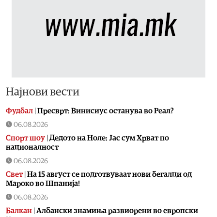
Најнови вести
Фудбал
|
Пресврт: Винисиус останува во Реал?
06.08.2026
Спорт шоу
|
Дедото на Ноле: Јас сум Хрват по
националност
06.08.2026
Свет
|
На 15 август се подготвуваат нови бегалци од
Мароко во Шпанија!
06.08.2026
Балкан
|
Албански знамиња развиорени во европски