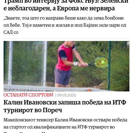
Трамп во интервју за Фокс Њуз: Зеленски
е неблагодарен, а Европа ме нервира
„Знаете, тоа што го направи беше како да зема бонбони
од бебе. Тој е паметен и жилав и под Бајден зеде пари од
САД со
ОСТАНАТИ СПОРТОВИ
|
09.03.2025
Калин Ивановски запиша победа на ИТФ
турнирот во Пореч
Македонскиот тенисер Калин Ивановски оствари победа
на стартот од квалификациите на ИТФ турнирот во