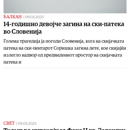
БАЛКАН
|
09.03.2025
14-годишно девојче загина на ски-патека
во Словенија
Голема трагедија ја погоди Словенија, кога на скијачката
патека на ски-центарот Соришка загина дете, кое скијајќи
излегло надвор од предвидениот простор на скијачката
патека и
СВЕТ
|
09.03.2025