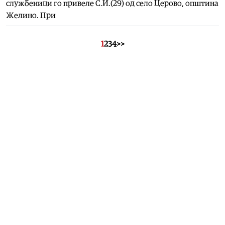
службеници го привеле С.И.(29) од село Церово, општина
Желино. При
1
2
3
4
>>