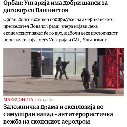
Орбан: Унгарија има добри шанси за
договор со Вашингтон
Орбан, долгогодишен поддржувач на американскиот
претседател Доналд Трамп, вчера изјави дека
економскиот пакет ќе го продлабочи веќе постоечкиот
политички сојуз меѓу Унгарија и САД. Унгарскиот
МАКЕДОНИЈА
|
09.03.2025
Заложничка драма и експлозија во
симулиран напад – антитерористичка
вежба на скопскиот аеродром