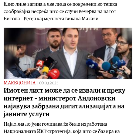
Едно лице загина а две лица се повредени во тешка
сообраќајна несреќа што се случи вечерва на патот
Битола – Ресен кај месноста викана Макази.
МАКЕДОНИЈА
|
09.03.2025
Имотен лист може да се извади и преку
интернет – министерот Андоновски
најавува забрзана дигитализацијата на
јавните услуги
Најдоцна до јуни годинава ќе биде изработена
Националната ИКТ стратегија, која што се базира на