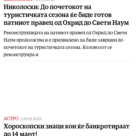
Николоски: До почетокот на
туристичката сезона ќе биде готов
патниот правец од Охрид до Свети Наум
Реконструкцијата на патниот правец од Охрид до Свети
Наум продолжува и е предвидено да биде завршен до
почетокот на туристичката сезона. Коловозот се
реконструира и
АСТРО
|
09.03.2025
Хороскопски знаци кои ќе банкротираат
до 14 март!