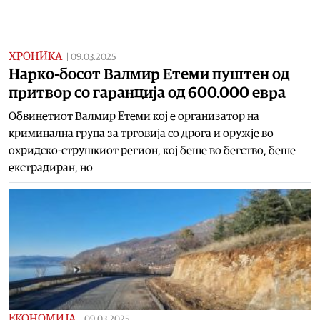
ХРОНИКА
|
09.03.2025
Нарко-босот Валмир Етеми пуштен од
притвор со гаранција од 600.000 евра
Обвинетиот Валмир Етеми кој е организатор на
криминална група за трговија со дрога и оружје во
охридско-струшкиот регион, кој беше во бегство, беше
екстрадиран, но
ЕКОНОМИЈА
|
09.03.2025