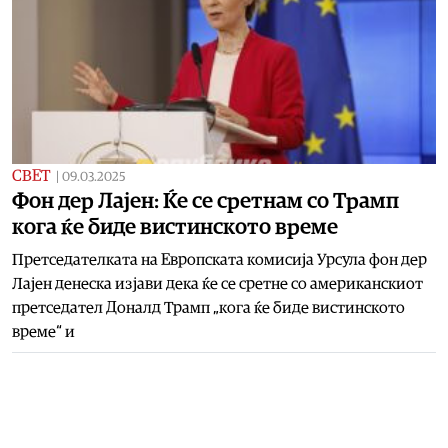
СВЕТ
|
09.03.2025
Фон дер Лајен: Ќе се сретнам со Трамп
кога ќе биде вистинското време
Претседателката на Европската комисија Урсула фон дер
Лајен денеска изјави дека ќе се сретне со американскиот
претседател Доналд Трамп „кога ќе биде вистинското
време“ и