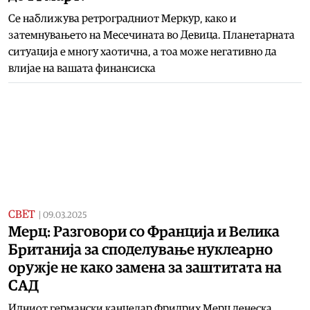
Се наближува ретроградниот Меркур, како и
затемнувањето на Месечината во Девица. Планетарната
ситуација е многу хаотична, а тоа може негативно да
влијае на вашата финансиска
СВЕТ
|
09.03.2025
Мерц: Разговори со Франција и Велика
Британија за споделување нуклеарно
оружје не како замена за заштитата на
САД
Идниот германски канцелар Фридрих Мерц денеска