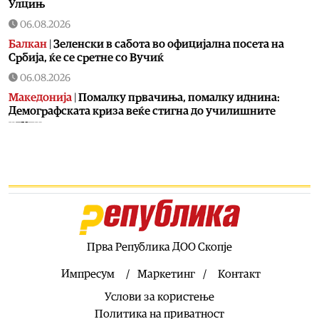
Улцињ
06.08.2026
Балкан
|
Зеленски в сабота во официјална посета на
Србија, ќе се сретне со Вучиќ
06.08.2026
Македонија
|
Помалку првачиња, помалку иднина:
Демографската криза веќе стигна до училишните
клупи
06.08.2026
Балкан
|
Први случаи на западнонилска треска во
Србија: Две постари лица во Белград хоспитализирани
со невроинвазивна форма
06.08.2026
Сервиси
|
Вкупно 18 пожари на отворено денеска до 18
часот, два се активни
Прва Република ДОО Скопје
06.08.2026
Импресум
Маркетинг
Контакт
Здравје
|
Леонид Индов: Ми даваа само три проценти
Услови за користење
шанси да преживеам, денес живеам со полна брзина
Политика на приватност
06.08.2026