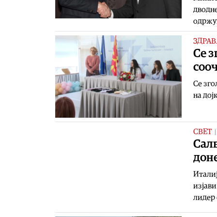
дводне
одржув
ЗДРАВ
Се з
сооч
Се зго
на дој
СВЕТ
Салв
дон
Италиј
изјави
лидер 