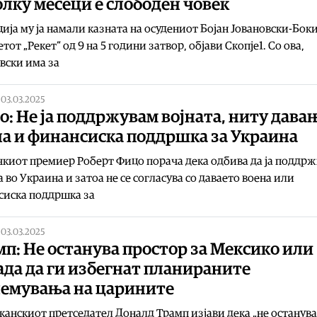
лку месеци е слободен човек
ија му ја намали казната на осудениот Бојан Јовановски-Боки
тот „Рекет“ од 9 на 5 години затвор, објави Скопје1. Со ова,
вски има за
|
03.03.2025
: Не ја поддржувам војната, ниту дава
на и финансиска поддршка за Украина
киот премиер Роберт Фицо порача дека одбива да ја поддр
а во Украина и затоа не се согласува со даваето воена или
сиска поддршка за
|
03.03.2025
п: Не останува простор за Мексико или
да да ги избегнат планираните
лемувања на царините
анскиот претседател Доналд Трамп изјави дека „не останува