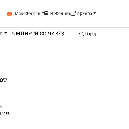
Македонски
Неделник
Архива
Т
5 МИНУТИ СО ЧАВЕЗ
Барај
от
ќе
ре ќе