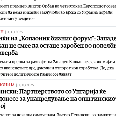
киот премиер Виктор Орбан во четврток на Европскиот совет
жи да нема никакви заклучоци во врска со Украина поради
ите меѓу земјите -
АН
|
03.03.2025
иќи на „Копаоник бизнис форум“: Запад
ан не смее да остане заробен во поделб
оверба
емата пречка за развојот на Западен Балкан не е економијата 
о вкоренетите предрасуди и отпорот кон соработка. Додека
рите и политичките рамки создаваат
ДОНИЈА
|
03.03.2025
нски: Партнерството со Унгарија ќе
донесе за унапредување на општинскио
ој
ерот за локална самоуправа, Златко Перински, во рамките н