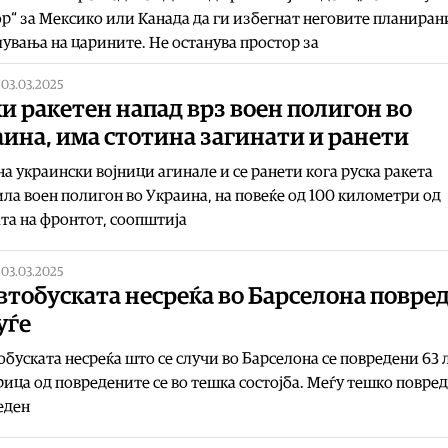
р“ за Мексико или Канада да ги избегнат неговите планиран
увања на царините. Не останува простор за
|
03.03.2025
и ракетен напад врз воен полигон во
ина, има стотина загинати и ранети
а украински војници агинале и се ранети кога руска ракета
ла воен полигон во Украина, на повеќе од 100 километри од
та на фронтот, соопштија
|
03.03.2025
втобуската несреќа во Барселона повре
уѓе
обуската несреќа што се случи во Барселона се повредени 63 л
ица од повредените се во тешка состојба. Меѓу тешко повре
еден