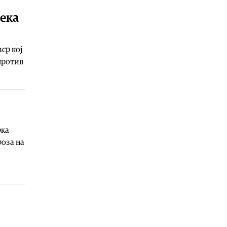
09.08.2026
дека
Музика
|
„Готик Војсис“ со
рафинирана изведба на
средновековна музика
ср кој
09.08.2026
против
Култура
|
ЕУ вечерта на „Охридско
лето“ го носи концертот
„Последната роза на летото“
09.08.2026
Култура
|
Изложбата „Дома“ е
рка
поставка на фотографии и
фотоманипулации кои носат спој
роза на
на две различни
уметнички перцепции
09.08.2026
Филм
|
Проекција на „Колку чини
водата?“ и еко хакатон во
соработка со Еко-свест Вевчани
на последниот фестивалски ден