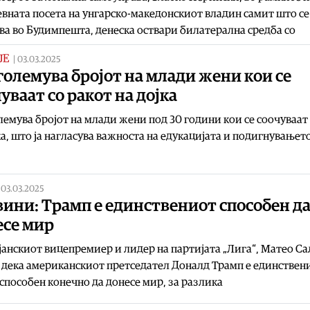
вната посета на унгарско-македонскиот владин самит што се
а во Будимпешта, денеска оствари билатерална средба со
ЈЕ
|
03.03.2025
големува бројот на млади жени кои се
уваат со ракот на дојка
лемува бројот на млади жени под 30 години кои се соочуваат 
ка, што ја нагласува важноста на едукацијата и подигнувањет
|
03.03.2025
ини: Трамп е единствениот способен д
есе мир
анскиот вицепремиер и лидер на партијата „Лига“, Матео С
 дека американскиот претседател Доналд Трамп е единствен
способен конечно да донесе мир, за разлика