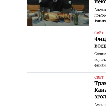
неко
Апелац
предме
Јовано
СВЕТ
Фицо
вое
Словач
војнат
финан
СВЕТ
Трам
Кана
зго
Америк