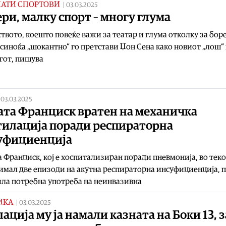
НАТИ СПОРТОВИ
|
03.03.2025
ри, малку спорт – многу глума
твото, коешто повеќе важи за театар и глума отколку за бор
 синоќа „шокантно“ го претстави Џон Сена како новиот „лош“
гот, пишува
|
03.03.2025
ата Франциск вратен на механичка
тилација поради респираторна
уфициенција
 Франциск, кој е хоспитализиран поради пневмонија, во теко
имал две епизоди на акутна респираторна инсуфициенција, 
ла потребна употреба на неинвазивна
ИКА
|
03.03.2025
ација му ја намали казната на Боки 13, з