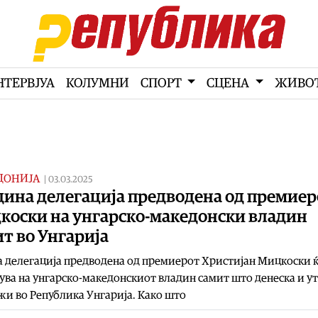
НТЕРВЈУА
КОЛУМНИ
СПОРТ
СЦЕНА
ЖИВО
ДОНИЈА
|
03.03.2025
дина делегација предводена од премиер
коски на унгарско-македонски владин
т во Унгарија
 делегација предводена од премиерот Христијан Мицкоски 
ува на унгарско-македонскиот владин самит што денеска и ут
жи во Република Унгарија. Како што