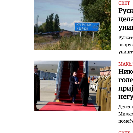
СВЕТ
Руск
цела
уни
Рускат
вооруж
уништу
МАКЕ
Ник
гол
приј
нег
Денес 
Мицкос
помеѓу