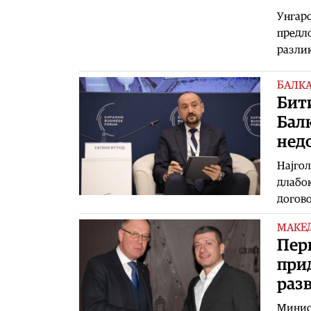
Унгарс
предло
разлик
БАЛК
Бит
Балк
нед
Најгол
длабок
догово
МАКЕ
Пери
при
разв
Минист