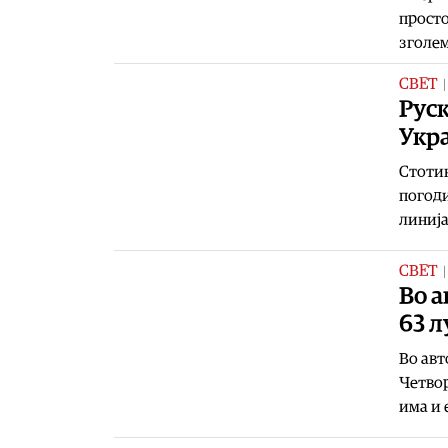
просто
зголем
СВЕТ
Руск
Укра
Стотин
погоди
линија
СВЕТ
Во а
63 л
Во авт
Четвор
има и 