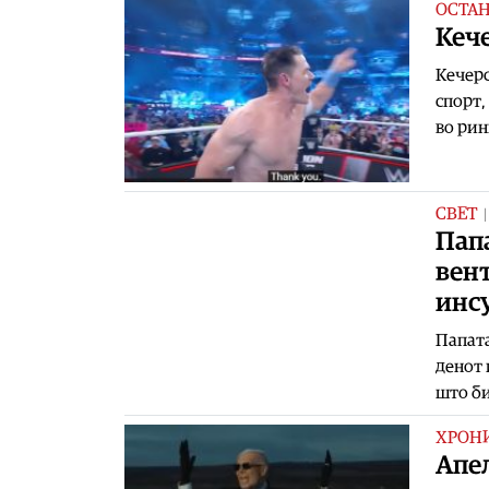
ОСТА
Keче
Кечерс
спорт,
во рин
СВЕТ
Пап
вен
инс
Папата
денот 
што би
ХРОН
Aпел