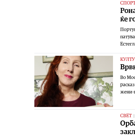
СПОР
Рона
ќе 
Португ
патува
Естегл
КУЛТУ
Врвн
Во Мос
расказ
жени-п
СВЕТ
Орба
зак