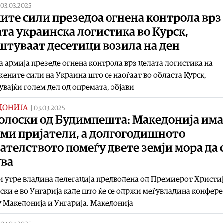
|
03.03.2025
ите сили презедоа огнена контрола врз
та украинска логистика во Курск,
штуваат десетици возила на ден
а армија презеде огнена контрола врз целата логистика на
ените сили на Украина што се наоѓаат во областа Курск,
вајќи голем дел од опремата, објави
ДОНИЈА
|
03.03.2025
олоски од Будимпешта: Македонија има
еми пријатели, а долгогодишното
ателството помеѓу двете земји мора да 
ува
и утре владина делегација предводена од Премиерот Христи
ки е во Унгарија каде што ќе се одржи меѓувладина конфере
 Македонија и Унгарија. Македонија