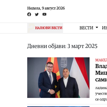
Skip to main content
Недела, 9 август 2026
ВЕСТИ
И
НАЈНОВИ ВЕСТИ
Дневни објави: 3 март 2025
МАКЕ
Вла
Миц
сами
ладина
учеств
се одр