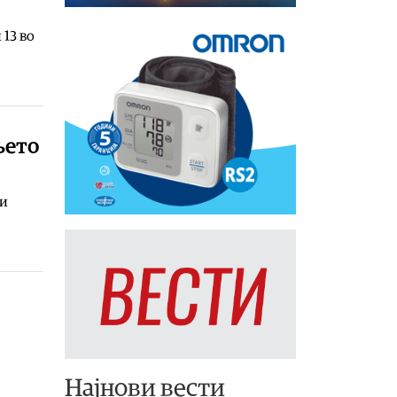
 13 во
њето
жи
Најнови вести