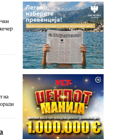
ечки
 кечер
т на
поради
а