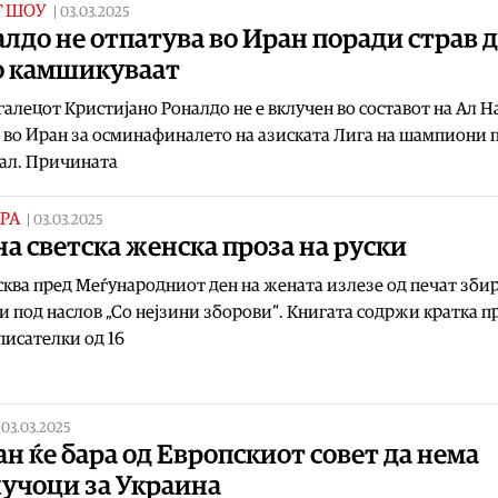
Т ШОУ
|
03.03.2025
лдо не отпатува во Иран поради страв 
го камшикуваат
алецот Кристијано Роналдо не е вклучен во составот на Ал На
 во Иран за осминафиналето на азиската Лига на шампиони 
ал. Причината
РА
|
03.03.2025
а светска женска проза на руски
ква пред Меѓународниот ден на жената излезе од печат зби
и под наслов „Со неjзини зборови“. Книгата содржи кратка п
исателки од 16
|
03.03.2025
н ќе бара од Европскиот совет да нема
лучоци за Украина