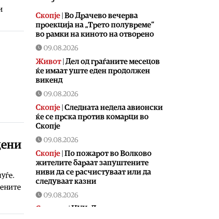
и
Скопје
|
Во Драчево вечерва
проекција на „Трето полувреме“
во рамки на киното на отворено
09.08.2026
Живот
|
Дел од граѓаните месецов
ќе имаат уште еден продолжен
викенд
09.08.2026
Скопје
|
Следната недела авионски
ќе се прска против комарци во
Скопје
09.08.2026
дени
Скопје
|
По пожарот во Волково
жителите бараат запуштените
ниви да се расчистуваат или да
уѓе.
следуваат казни
дените
09.08.2026
Сервиси
|
ЦУК: Девет пожари на
отворено од кои пет се активни