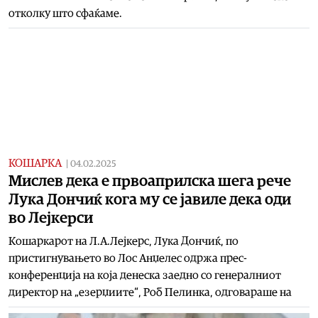
отколку што сфаќаме.
КОШАРКА
|
04.02.2025
Мислев дека е првоаприлска шега рече
Лука Дончиќ кога му се јавиле дека оди
во Лејкерси
Кошаркарот на Л.А.Лејкерс, Лука Дончиќ, по
пристигнувањето во Лос Анџелес одржа прес-
конференција на која денеска заедно со генералниот
директор на „езерџиите“, Роб Пелинка, одговараше на