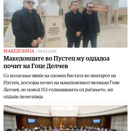
МАКЕДОНИЈА
|
04.02.2025
Македонците во Пустец му оддадоа
почит на Гоце Делчев
Со полагање цвеќе на спомен бистата во центарот на
Пустец, достојна почит на македонскиот великан Гоце
Делчев, по повод 153-годишнината од раѓањето, му
оддаде делегација