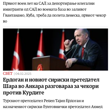
Првиот воен лет на САД за депортирање илегални
имигранти од САД во воената база во заливот
Гвантанамо, Куба, треба да полета денеска, првиот чекор
во
СВЕТ
|
04.02.2025
Ердоган и новиот сириски претедател
Шара во Анкара разговараа за чекори
против Курдите
Турскиот претседател Реџеп Тајип Ердоган и
назначениот сириски бунтовнички претседател Ахмед