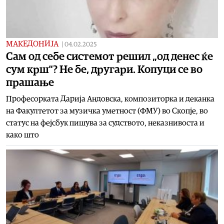
МАКЕДОНИЈА
|
04.02.2025
Сам од себе системот решил „од денес ќе
сум крш“? Не бе, другари. Копуци се во
прашање
Професорката Дарија Андовска, композиторка и деканка
на Факултетот за музичка уметност (ФМУ) во Скопје, во
статус на фејсбук пишува за судството, неказнивоста и
како што