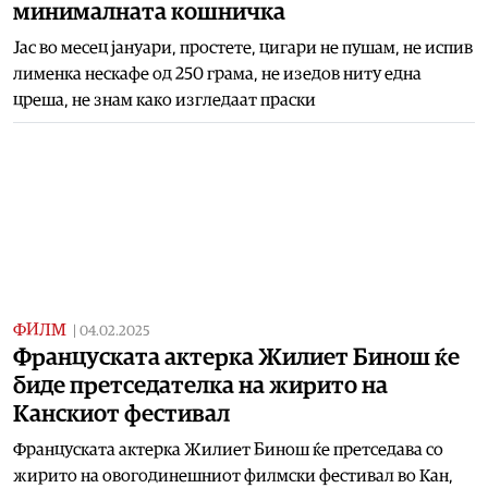
минималната кошничка
Јас во месец јануари, простете, цигари не пушам, не испив
лименка нескафе од 250 грама, не изедов ниту една
цреша, не знам како изгледаат праски
ФИЛМ
|
04.02.2025
Француската актерка Жилиет Бинош ќе
биде претседателка на жирито на
Канскиот фестивал
Француската актерка Жилиет Бинош ќе претседава со
жирито на овогодинешниот филмски фестивал во Кан,