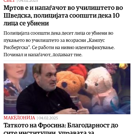
СВЕТ
|
04.02.2025
Мртов е и напаѓачот во училиштето во
Шведска, полицијата соопшти дека 10
лица се убиени
Полицијата соопшти дека десет лица се убиени во
пукањето во училиштето за возрасни „Кампус
Рисбергска“. Се работи на нивно идентификување.
Починал и напаѓачот, додаваат тие.
МАКЕДОНИЈА
|
04.02.2025
Таткото на Фросина: Благодарност до
сите институции, управата за