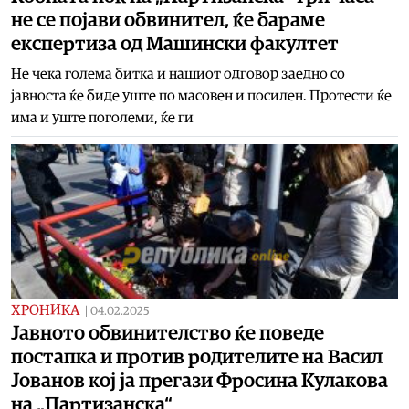
не се појави обвинител, ќе бараме
експертиза од Машински факултет
Не чека голема битка и нашиот одговор заедно со
јавноста ќе биде уште по масовен и посилен. Протести ќе
има и уште поголеми, ќе ги
ХРОНИКА
|
04.02.2025
Јавното обвинителство ќе поведе
постапка и против родителите на Васил
Јованов кој ја прегази Фросина Кулакова
на „Партизанска“