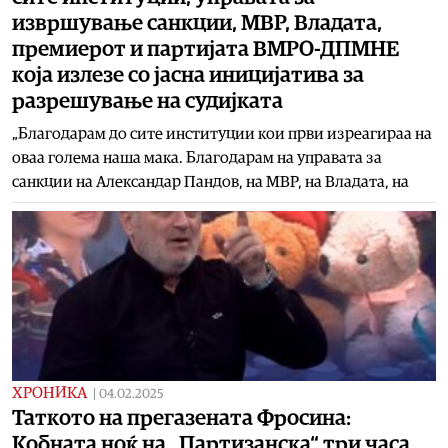
извршување санкции, МВР, Владата,
премиерот и партијата ВМРО-ДПМНЕ
која излезе со јасна иницијатива за
разрешување на судијката
„Благодарам до сите институции кои први изреагираа на
оваа голема наша мака. Благодарам на управата за
санкции на Александар Пандов, на МВР, на Владата, на
ХРОНИКА
|
04.02.2025
Таткото на прегазената Фросина:
Кобната ноќ на „Партизанска“ три часа