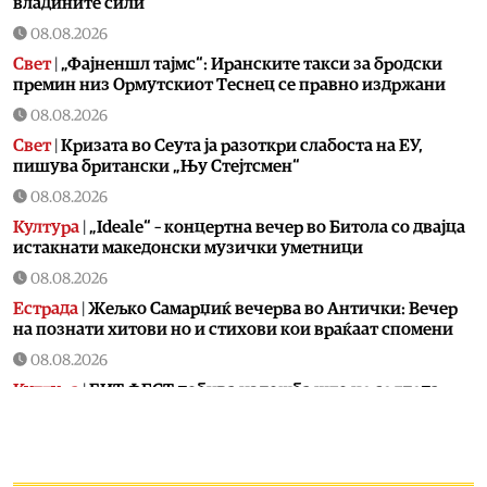
владините сили
08.08.2026
Свет
|
„Фајненшл тајмс“: Иранските такси за бродски
премин низ Ормутскиот Теснец се правно издржани
08.08.2026
Свет
|
Кризата во Сеута ја разоткри слабостa на ЕУ,
пишува британски „Њу Стејтсмен“
08.08.2026
Култура
|
„Ideale“ – концертна вечер во Битола со двајца
истакнати македонски музички уметници
08.08.2026
Естрада
|
Жељко Самарџиќ вечерва во Антички: Вечер
на познати хитови но и стихови кои враќаат спомени
08.08.2026
Култура
|
БИТ ФЕСТ добива изложба што не се гледа
само со очи, туку се доживува на посебен начин:
Крнчев и Најдоски одбележуваат 25 години заедничко
творештво
08.08.2026