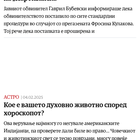
Јавниот обвинител Гаврил Бубевски информираше дека
обвинителството постапило по сите стандардни
процедури во случајот со прегазената Фросина Кулакова.
Тој рече дека постапката е проширена и
АСТРО
|
04.02.2025
Кое е вашето духовно животно според
хороскопот?
Ова верување најмногу го негувале американските
Индијанци, па проверете дали биле во право… Човечкиот
и животинскиот свет се тесно поврзани, многу повеќе