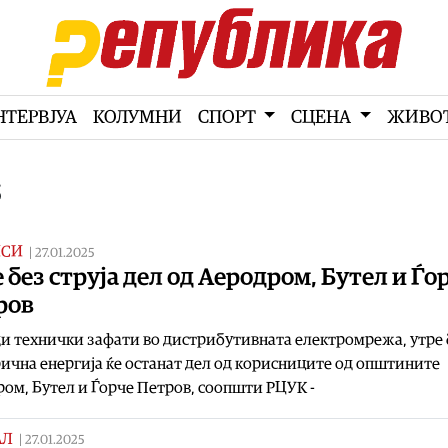
НТЕРВЈУА
КОЛУМНИ
СПОРТ
СЦЕНА
ЖИВО
5
ИСИ
|
27.01.2025
 без струја дел од Аеродром, Бутел и Ѓо
ров
 технички зафати во дистрибутивната електромрежа, утре 
ична енергија ќе останат дел од корисниците од општините
ом, Бутел и Ѓорче Петров, соопшти РЦУК -
АЛ
|
27.01.2025