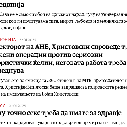
едонија
Сава не е само симбол на српскиот народ, туку на универзалн
сти кои ги почитуваме сите, мирот, љубовта и заедничката 
редок, изјави
ДОНИЈА
|
27.01.2025
екторот на АНБ, Христовски спроведе т
жени операции против сериозни
ристички ќелии, неговата работа треба
реднува
тувањето во емисијата „360 степени“ на МТВ, претседателот 
а, Христијан Мицкоски беше запрашан за кадровските решен
 на именувањето на Бојан Христовски
МА
|
27.01.2025
у точно секс треба да имате за здравје
етот, кардиоваскуларното здравје и депресијата се само дел