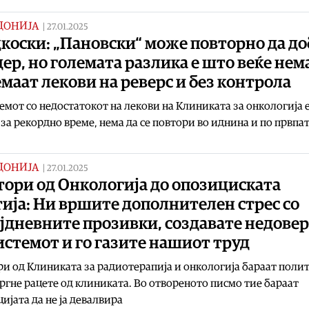
ДОНИЈА
|
27.01.2025
коски: „Пановски“ може повторно да до
ер, но големата разлика е што веќе нем
емаат лекови на реверс и без контрола
мот со недостатокот на лекови на Клиниката за онкологија 
за рекордно време, нема да се повтори во иднина и по првпа
ДОНИЈА
|
27.01.2025
тори од Онкологија до опозициската
ија: Ни вршите дополнителен стрес со
јдневните прозивки, создавате недове
истемот и го газите нашиот труд
и од Клиниката за радиотерапија и онкологија бараат поли
тргне рацете од клиниката. Во отвореното писмо тие бараат
ијата да не ја девалвира