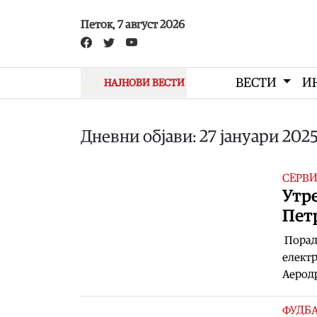
Skip to main content
Петок, 7 август 2026
ВЕСТИ
И
НАЈНОВИ ВЕСТИ
Дневни објави: 27 јануари 202
СЕРВ
Утре
Пет
Поради
електр
Аеродр
ФУДБ