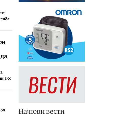
ите
желба
ри
 да
на
ија со
Најнови вести
 од