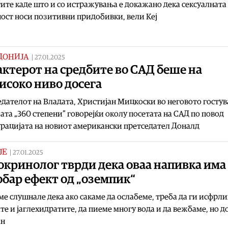
ите каде што и со истражувања е докажано дека сексуалната
ост носи позитивни придобивки, вели Кеј
ДОНИЈА
|
27.01.2025
ктерот на средбите во САД беше на
исоко ниво досега
дателот на Владата, Христијан Мицкоски во неговото гостув
ата „360 степени” говорејќи околу посетата на САД по повод
рацијата на новиот американски претседател Доналд
ЈЕ
|
27.01.2025
окринолог тврди дека оваа напивка има
бар ефект од „оземпик“
ме слушнале дека ако сакаме да ослабеме, треба да ги исфрл
те и јаглехидратите, да пиеме многу вода и да вежбаме, но д
ан