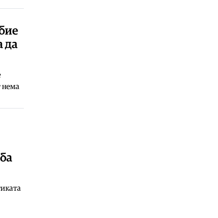
06.08.2026
Балкан
|
Зеленски в сабота во
бие
официјална посета на Србија, ќе се
а да
сретне со Вучиќ
06.08.2026
Македонија
|
Помалку првачиња,
е
помалку иднина: Демографската
т нема
криза веќе стигна до училишните
клупи
06.08.2026
Балкан
|
Први случаи на
западнонилска треска во Србија:
Две постари лица во Белград
хоспитализирани со
рба
невроинвазивна форма
06.08.2026
тиката
Сервиси
|
Вкупно 18 пожари на
отворено денеска до 18 часот, два
се активни