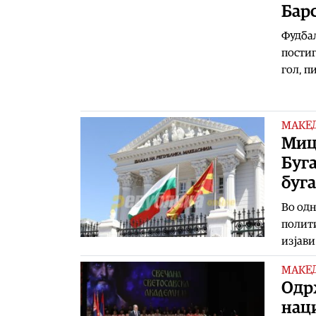
Барс
Фудбал
постиг
гол, п
МАКЕ
Миц
Буга
буг
Во одн
полити
изјави
МАКЕ
Одр
нац