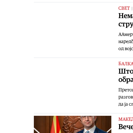
СВЕТ
Нема
стру
ААмер
наредб
од вој
БАЛК
Што
обр
Претсе
разгов
да ја 
МАКЕ
Веч