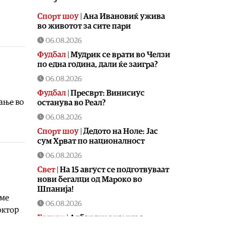
Спорт шоу
|
Aна Ивановиќ ужива
во животот за сите пари
06.08.2026
Фудбал
|
Мудрик се врати во Челзи
по една година, дали ќе заигра?
06.08.2026
Фудбал
|
Пресврт: Винисиус
ање во
останува во Реал?
06.08.2026
Спорт шоу
|
Дедото на Ноле: Јас
сум Хрват по националност
06.08.2026
Свет
|
На 15 август се подготвуваат
нови бегалци од Мароко во
Шпанија!
име
06.08.2026
октор
Балкан
|
Албански знамиња
развиорени во европски Улцињ