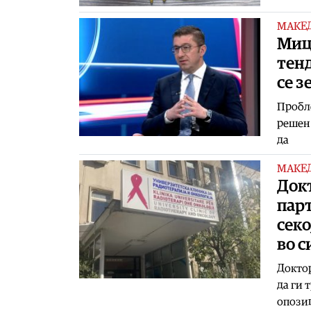
МАКЕ
Миц
тенд
се з
Пробле
решен 
да
МАКЕ
Док
парт
секо
во с
Доктор
да ги 
опозиц