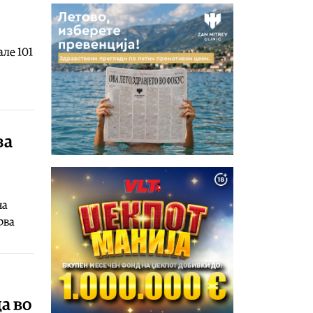
але 101
за
на
рва
а во