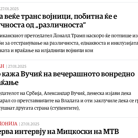
|
27.01.2025
 веќе транс војници, побитна ќе е
чноста од „различноста“
иканскиот претседател Доналд Трамп наскоро ќе потпише и
и за отстранување на различноста, еднаквоста и инклузијат
ската и враќање на илјадници војници кои
АН
|
27.01.2025
 кажа Вучиќ на вечерашното вонредно
аќање
дателот на Србија, Александар Вучиќ, денеска изјави дека
арал со претставниците на Владата и оти заклучиле дека се 
слушнат другата страна (студентите),
ДОНИЈА
|
27.01.2025
ерва интервју на Мицкоски на МТВ