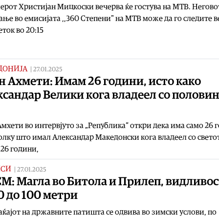
рот Христијан Мицкоски вечерва ќе гостува на МТВ. Негово
ање во емисијата ,,360 Степени" на МТВ може да го следите 
еток во 20:15
ДОНИЈА
|
27.01.2025
 Ахмети: Имам 26 години, исто како
сандар Велики кога владеел со полови
мхети во интервјуто за „Република“ откри дека има само 26 
олку што имал Александар Македонски кога владеел со свето
26 години,
ИСИ
|
27.01.2025
М: Магла во Битола и Прилеп, видливос
0 до 100 метри
ќајот на државните патишта се одвива во зимски услови, по