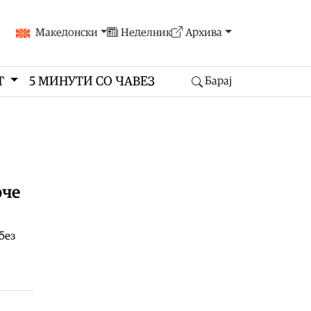
Македонски
Неделник
Архива
Т
5 МИНУТИ СО ЧАВЕЗ
Барај
рче
без