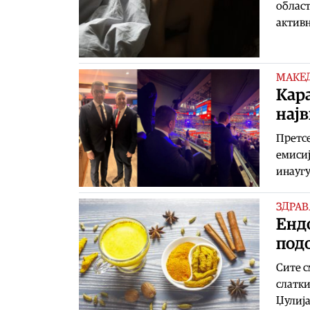
област
активн
МАКЕ
Кара
најв
Претсе
емисиј
инаугу
ЗДРАВ
Енд
подо
Сите с
слатки
Џулиј