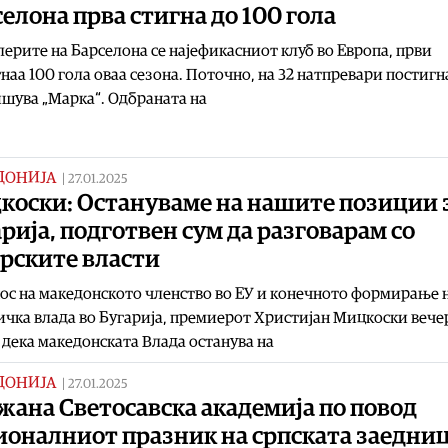
елона прва стигна до 100 гола
ерите на Барселона се најефикасниот клуб во Европа, први
наа 100 гола оваа сезона. Поточно, на 32 натпревари постигн
ишува „Марка“. Одбраната на
ДОНИЈА
|
27.01.2025
коски: Остануваме на нашите позиции 
рија, подготвен сум да разговарам со
арските власти
ос на македонското членство во ЕУ и конечното формирање 
чка влада во Бугарија, премиерот Христијан Мицкоски вече
 дека македонската Влада останува на
ДОНИЈА
|
27.01.2025
жана Светосавска академија по повод
ионалниот празник на српската заедниц