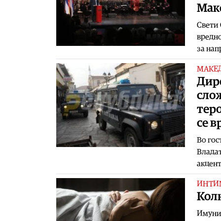
Мак
Свети 
вредно
за нап
МАКЕ
Дир
сло
теро
се в
Во гос
Владат
акцент
ИНТИ
Колк
Имунит