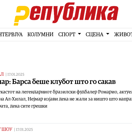
НТЕРВЈУА
КОЛУМНИ
СПОРТ
СЦЕНА
ЖИВО
АЛ
|
17.01.2025
ар: Барса беше клубот што го сакав
кастот на легендарниот бразилски фудбалер Ромарио, акту
на Ал-Хилал, Нејмар изјави дека не жали за ништо што напра
ата, дека сите грешки
Т ШОУ
|
17.01.2025