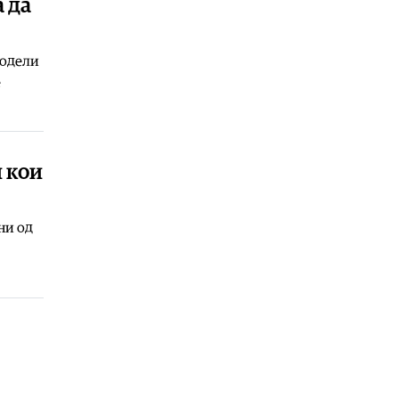
а да
06.08.2026
Хроника
|
Од вчера се трага по 11-
годишно дете од Долнени
подели
е
06.08.2026
Македонија
|
На Бујар Османи сега
му пречи што на аеродромот во
Скопје не пишува на албански
јазик
 кои
06.08.2026
ни од