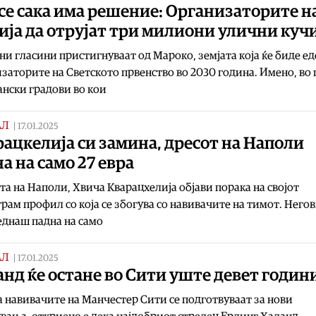
се сака има решение: Oрганизаторите н
ија да отрујат три милиони улични куч
и гласини пристигнуваат од Мароко, земјата која ќе биде ед
заторите на Светското првенство во 2030 година. Имено, во 
нски градови во кои
АЛ
|
17.01.2025
ацкелија си замина, дресот на Наполи
а на само 27 евра
та на Наполи, Хвича Кварацхелија објави порака на својот
рам профил со која се збогува со навивачите на тимот. Него
еднаш падна на само
АЛ
|
17.01.2025
нд ќе остане во Сити уште девет годин
 навивачите на Манчестер Сити се подготвуваат за нови