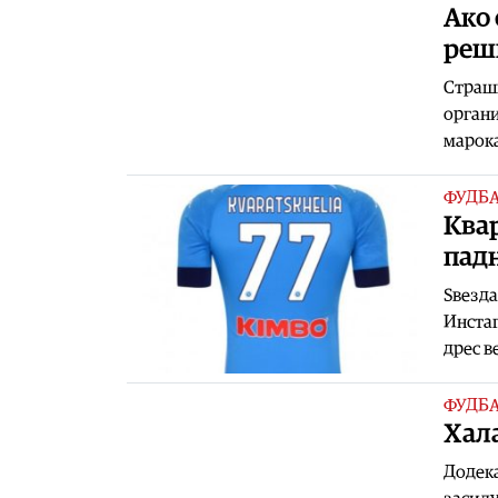
Ако 
реш
Страшн
органи
марока
ФУДБ
Kвар
падн
Ѕвезда
Инстаг
дрес в
ФУДБ
Хала
Додека