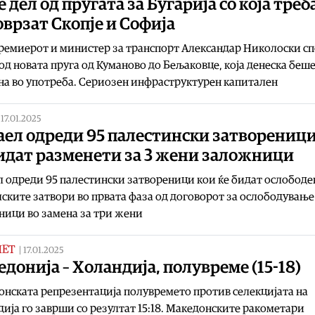
е дел од пругата за Бугарија со која треб
оврзат Скопје и Софија
ремиерот и министер за транспорт Александар Николоски с
од новата пруга од Куманово до Бељаковце, која денеска беш
а во употреба. Сериозен инфраструктурен капитален
|
17.01.2025
аел одреди 95 палестински затвореници
бидат разменети за 3 жени заложници
 одреди 95 палестински затвореници кои ќе бидат ослободе
ските затвори во првата фаза од договорот за ослободување
ици во замена за три жени
МЕТ
|
17.01.2025
донија – Холандија, полувреме (15-18)
нската репрезентација полувремето против селекцијата на
ија го заврши со резултат 15:18. Македонските ракометари