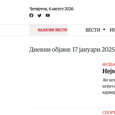
Skip to main content
Четврток, 6 август 2026
ВЕСТИ
И
НАЈНОВИ ВЕСТИ
Дневни објави: 17 јануари 2025
ФУДБ
Нејм
Во пот
играч 
кариер
СПОР