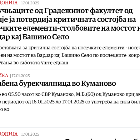
ДОНИЈА
|
17.01.2025
учњаците од Градежниот факултет од
је ја потврдија критичната состојба на
ечките елементи-столбовите на мостот 
дар кај Башино Село
ставката за критична состојба на носечките елементи - носе
ви на мостот на Вардар кај Башино Село по последните вон
вања во саботата уште еднаш
ИКА
|
17.01.2025
абена бурекчилница во Куманово
 во 05.50 часот во СВР Куманово, М.Б.(60) од Куманово прија
о периодот од 16.01.2025 до 17.01.2025 со употреба на сила би
о во
ДОНИЈА
|
17.01.2025