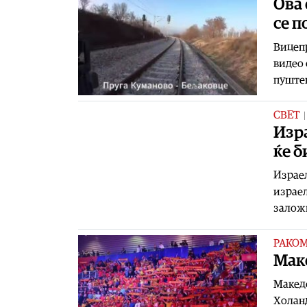
Ова 
се п
Вицеп
видео 
пуштен
СВЕТ
Изр
ќе 
Израел
израел
заложн
РАКО
Маке
Македо
Холанд