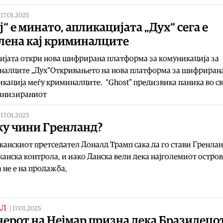
|
17.01.2025
ј“ е минато, апликацијата „Дух“ сега е
лена кај криминалците
јата откри нова шифрирана платформа за комуникација за
налците „Дух“Откривањето на нова платформа за шифриран
кација меѓу криминалците. “Ghost” предизвика паника во с
ганизираниот
|
17.01.2025
ку чини Гренланд?
анскиот претседател Доналд Трамп сака да го стави Гренлан
анска контрола, и иако Данска вели дека најголемиот остров
 не е на продажба,
АЛ
|
17.01.2025
ерот на Нејмар призна дека Бразилецот