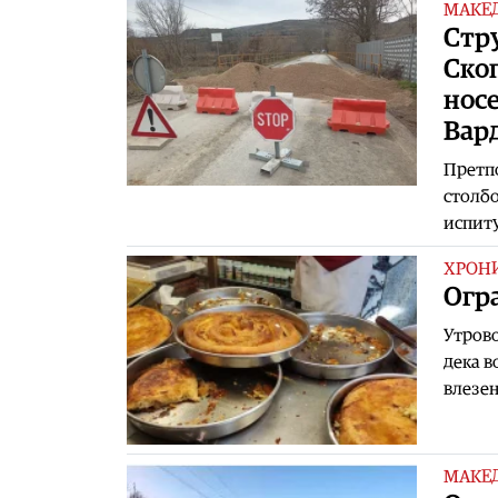
МАКЕ
Стр
Скоп
нос
Вар
Претпо
столбо
испиту
ХРОН
Огр
Утрово
дека в
влезен
МАКЕ