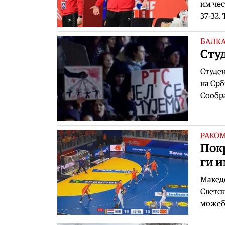
им чес
37-32.
БАЛК
Сту
Студен
на Срб
Сообра
РАКО
Пок
ги и
Македо
Светск
можеби