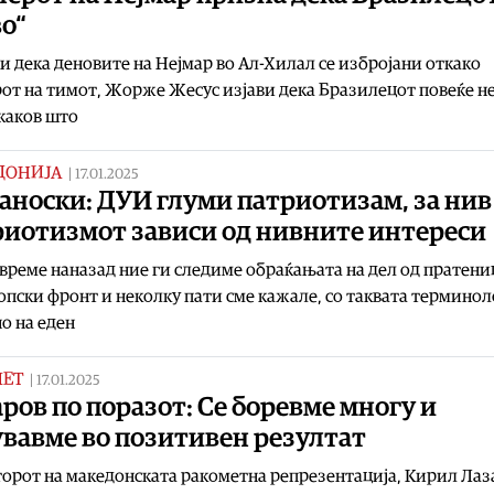
о“
и дека деновите на Нејмар во Ал-Хилал се избројани откако
от на тимот, Жорже Жесус изјави дека Бразилецот повеќе не
каков што
ДОНИЈА
|
17.01.2025
аноски: ДУИ глуми патриотизам, за нив
риотизмот зависи од нивните интереси
време наназад ние ги следиме обраќањата на дел од пратен
опски фронт и неколку пати сме кажале, со таквата терминол
о на еден
МЕТ
|
17.01.2025
ров по поразот: Се боревме многу и
увавме во позитивен резултат
орот на македонската ракометна репрезентација, Кирил Лаз