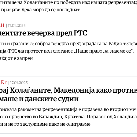
титаше на Холанѓаните по победата над нашата репрезентац
 Тој изјави дека мора да се погледнат
АН
|
17.01.2025
дентите вечерва пред РТС
ти и граѓани се собраа вечерва пред зградата на Радио телев
ија (РТС)на протест под слоганот „Наше право да знаеме се“.
ќајот е запрен
МЕТ
|
17.01.2025
рај Холаѓаните, Македонија како проти
маше и данските судии
нската ракометна репрезентација е поразена во вториот меч
ото првенство во Вараждин, Хрватска. Поразот од Холандија
 и не го заслуживме иако не одигравме