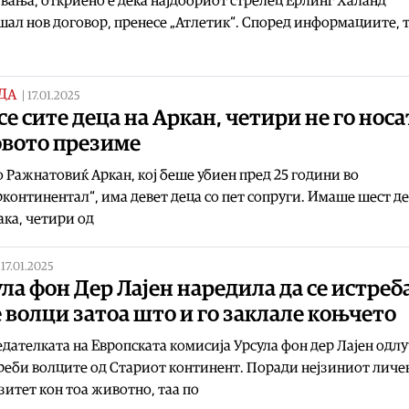
вања, откриено е дека најдобриот стрелец Ерлинг Халанд
ал нов договор, пренесе „Атлетик“. Според информациите, т
ДА
|
17.01.2025
се сите деца на Аркан, четири не го носа
овото презиме
Ражнатовиќ Аркан, кој беше убиен пред 25 години во
континентал“, има девет деца со пет сопруги. Имаше шест де
ака, четири од
|
17.01.2025
ла фон Дер Лајен наредила да се истреб
 волци затоа што и го заклале коњчето
дателката на Европската комисија Урсула фон дер Лајен одлу
реби волците од Стариот континент. Поради нејзиниот личе
итет кон тоа животно, таа по