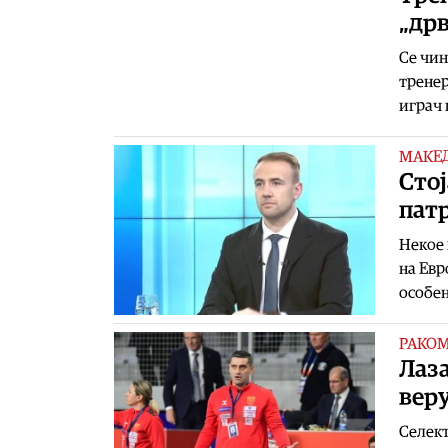
„дрв
Се чин
тренер
играч 
МАКЕ
Стој
пат
Некое 
на Евр
особен
РАКО
Лаза
вер
Селект