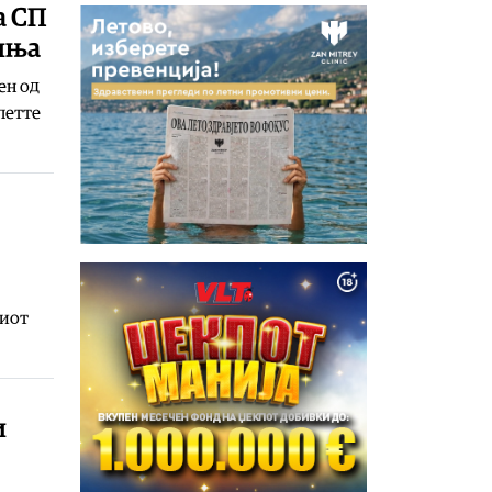
а СП
иња
ен од
петте
виот
и