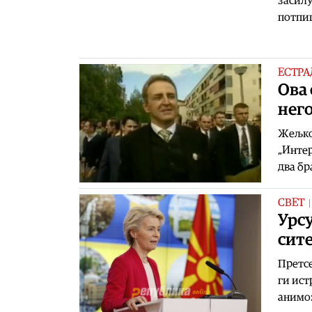
засилу
потпиш
ЕСТРА
Ова 
нег
Жељко 
„Интер
два бр
СВЕТ
Урсу
сите
Претсе
ги ист
анимоз