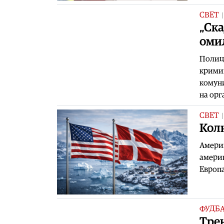
СВЕТ
„Ска
оми
Полици
крими
комуни
на ор
СВЕТ
Кол
Америк
америк
Европа
ФУДБ
Tрен