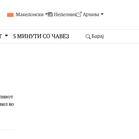
Македонски
Неделник
Архива
Т
5 МИНУТИ СО ЧАВЕЗ
Барај
елниот
вил во