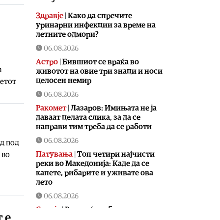
Здравје
|
Како да спречите
уринарни инфекции за време на
летните одмори?
06.08.2026
Астро
|
Бившиот се враќа во
а
животот на овие три знаци и носи
целосен немир
ветот
06.08.2026
Ракомет
|
Лазаров: Имињата не ја
даваат целата слика, за да се
направи тим треба да се работи
06.08.2026
д под
Патувања
|
Топ четири најчисти
 во
реки во Македонија: Каде да се
капете, рибарите и уживате ова
лето
06.08.2026
Скопје
|
Водно ќе добие
 е
моторички парк од паднатите