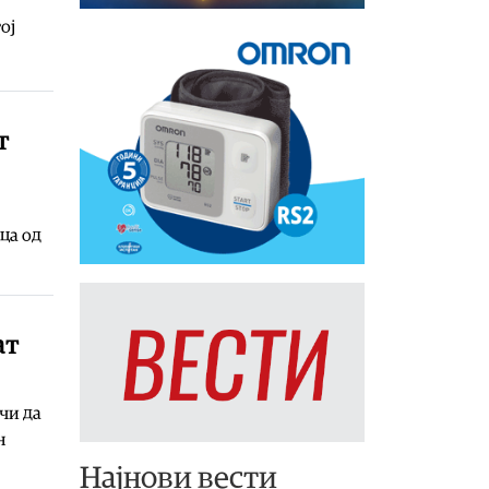
ој
т
ца од
ат
чи да
н
Најнови вести