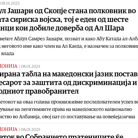
|
08.01.2025
л Јашари од Скопје стана полковник во
та сириска војска, тој е еден од шесте
нци кои добиле доверба од Ал Шара
нецот Абдул Самрез Јашари, познат и како Абу Катада ал-Алб
 неговото име како член на Ал Каеда, е назначен за полковни
 влада
ДОНИЈА
|
08.01.2025
ирана табла на македонски јазик постав
есарот за заштита од дискриминација и
одниот правобранител
етокот на оваа година прокниживме последователен успех в
ување на легитимните права на македонското национално
ство во Албанија, овој пат со поставување на повеќејазична
ДОНИЈА
|
08.01.2025
еток во Собранието пратениците ќе