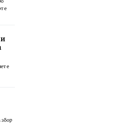
ро
Ракомет
|
Победа над Фарски
острови на младите на
т е
македонски ракометари на ЕП во
Србија
06.08.2026
Хроника
|
Тешко повреден 16-
 и
годишник на мотор
а
06.08.2026
ет е
а збор