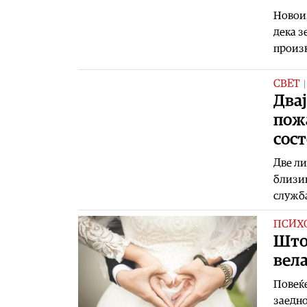
Новоиз
дека з
произв
СВЕТ
Двај
пожа
сост
Две ли
близин
служба
ПСИХ
Што 
вела
Повеќе
заедно