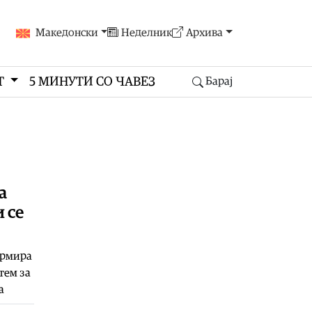
Македонски
Неделник
Архива
Т
5 МИНУТИ СО ЧАВЕЗ
Барај
а
 се
ормира
тем за
а