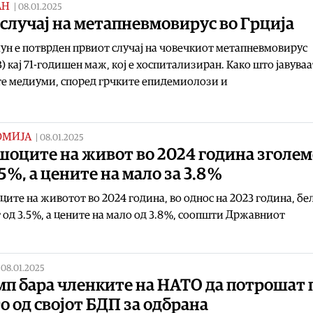
АН
|
08.01.2025
случај на метапневмовирус во Грција
ун е потврден првиот случај на човечкиот метапневмовирус
 кај 71-годишен маж, кој е хоспитализиран. Како што јавуваа
е медиуми, според грчките епидемиолози и
ОМИЈА
|
08.01.2025
шоците на живот во 2024 година зголе
.5 %, а цените на мало за 3.8 %
ите на животот во 2024 година, во однос на 2023 година, б
 од 3.5 %, а цените на мало од 3.8 %, соопшти Државниот
|
08.01.2025
мп бара членките на НАТО да потрошат 
о од својот БДП за одбрана