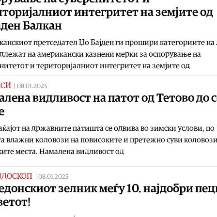
торијалниот интегритет на земјите од
аден Балкан
анскиот претседател Џо Бајден ги прошири категориите на
длежат на американски казнени мерки за оспорување на
нитетот и територијалниот интегритет на земјите од
ИСИ
|
08.01.2025
лена видливост на патот од Тетово до 
е
ќајот на државните патишта се одвива во зимски услови, по
а влажни коловози на повисоките и претежно суви коловози
ите места. Намалена видливост од
ИДОСКОП
|
08.01.2025
донскиот зелник меѓу 10. најдобри пец
ветот!