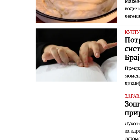
Македо
водичо
легенд
КУЛТУ
Потр
сист
Бра
Прекра
момент
дикциј
ЗДРАВ
Зошт
при
Лукот 
за здр
скроме