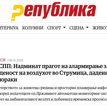
НТЕРВЈУА
КОЛУМНИ
СПОРТ
СЦЕНА
ЖИВО
ИСИ
|
08.01.2025
ПП: Надминат прагот на алармирање з
деност на воздухот во Струмица, дадени
пораки
терството за животна средина и просторно планирање инф
поред податоците од Државниот автоматски мониторинг сис
ет на амбиенталниот воздух и добиената временска прогноз