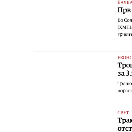
БАЛК
Прв 
Во Сол
(ХМПВ)
грчкит
ЕКОН
Тро
за 3
Трошоц
пораст
СВЕТ
Тра
отст