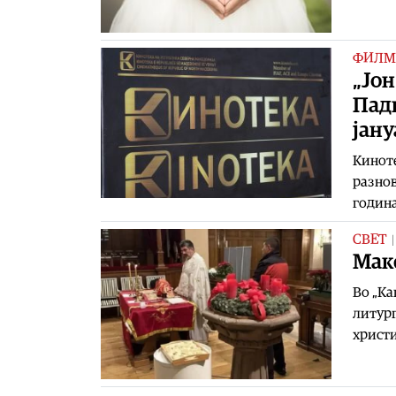
ФИЛМ
„Јон
Пади
јану
Киноте
разнов
година
СВЕТ
Мак
Во „Ка
литург
христи