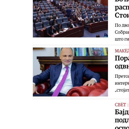
рас
Сто
По дво
Собран
што ги
МАКЕ
Пор
одв
Претсе
интерв
„стоја
СВЕТ
Бајд
под
осп