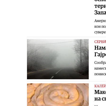
тери
Зап
Америк
кои по
сувере
СЕРВ
Нама
Гајр
Сообра
намест
пониск
КАЛЕ
Маке
на с