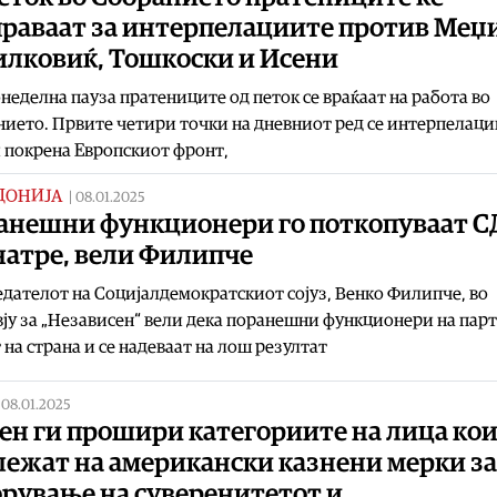
праваат за интерпелациите против Меџ
илковиќ, Тошкоски и Исени
неделна пауза пратениците од петок се враќаат на работа во
ието. Првите четири точки на дневниот ред се интерпелаци
 покрена Европскиот фронт,
ДОНИЈА
|
08.01.2025
анешни функционери го поткопуваат 
натре, вели Филипче
дателот на Социјалдемократскиот сојуз, Венко Филипче, во
ју за „Независен“ вели дека поранешни функционери на парт
т на страна и се надеваат на лош резултат
|
08.01.2025
ен ги прошири категориите на лица ко
лежат на американски казнени мерки за
орување на суверенитетот и