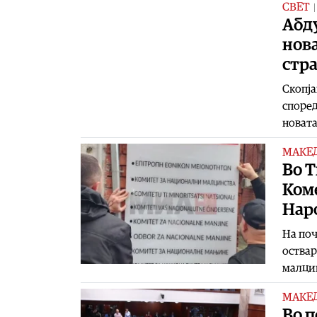
СВЕТ
Абду
нова
стра
Скопја
според
новата
МАКЕ
Во Т
Ком
Нар
На поч
оствар
малцин
МАКЕ
Во п