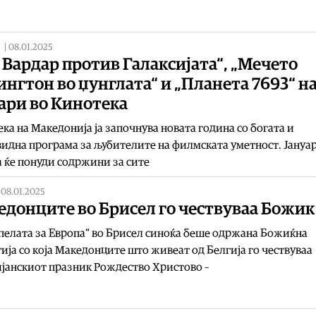
|
08.01.2025
 Вардар против Галаксијата“, „Мечето
нгтон во џунглата“ и „Планета 7693“ на
ари во Кинотека
ка на Македонија ја започнува новата година со богата и
идна програма за љубителите на филмската уметност. Јануа
 ќе понуди содржини за сите
|
08.01.2025
едонците во Брисел го чествуваа Божик
пелата за Европа“ во Брисел синоќа беше одржана Божиќна
ија со која Македонците што живеат од Белгија го чествуваа
јанскиот празник Рождество Христово –