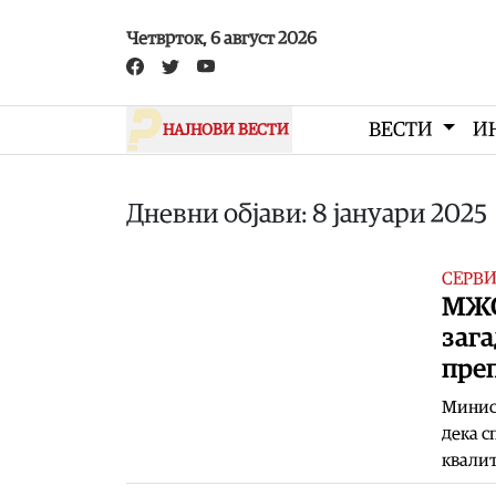
Skip to main content
Четврток, 6 август 2026
ВЕСТИ
И
НАЈНОВИ ВЕСТИ
Дневни објави: 8 јануари 2025
СЕРВ
МЖС
зага
пре
Минис
дека с
квалит