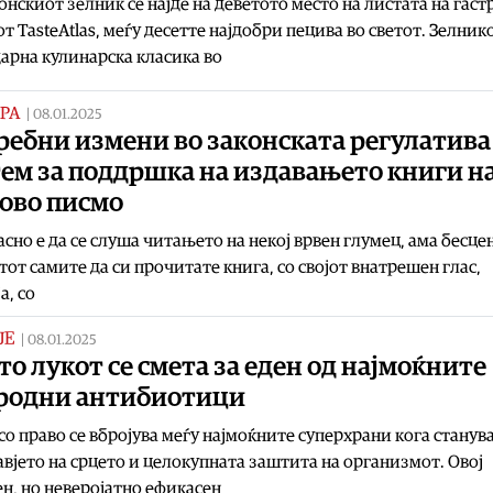
нскиот зелник се најде на деветото место на листата на гаст
т TasteAtlas, меѓу десетте најдобри пецива во светот. Зелнико
арна кулинарска класика во
РА
|
08.01.2025
ебни измени во законската регулатива
ем за поддршка на издавањето книги н
јово писмо
сно е да се слуша читањето на некој врвен глумец, ама бесцен
от самите да си прочитате книга, со својот внатрешен глас,
а, со
ЈЕ
|
08.01.2025
о лукот се смета за еден од најмоќните
родни антибиотици
со право се вбројува меѓу најмоќните суперхрани кога станув
авјето на срцето и целокупната заштита на организмот. Овој
н, но неверојатно ефикасен