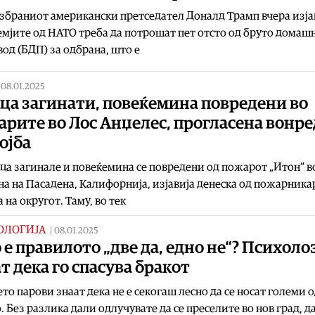
браниот американски претседател Доналд Трамп вчера изја
емјите од НАТО треба да потрошат пет отсто од бруто домаш
од (БДП) за одбрана, што е
|
08.01.2025
ца загинати, повеќемина повредени во
рите во Лос Анџелес, прогласена вонр
ојба
ца загинале и повеќемина се повредени од пожарот „Итон“ в
а на Пасадена, Калифорнија, изјавија денеска од пожарника
 на округот. Таму, во тек
ОЛОГИЈА
|
08.01.2025
е правилото „две да, едно не“? Психоло
т дека го спасува бракот
то парови знаат дека не е секогаш лесно да се носат големи 
. Без разлика дали одлучувате да се преселите во нов град, д