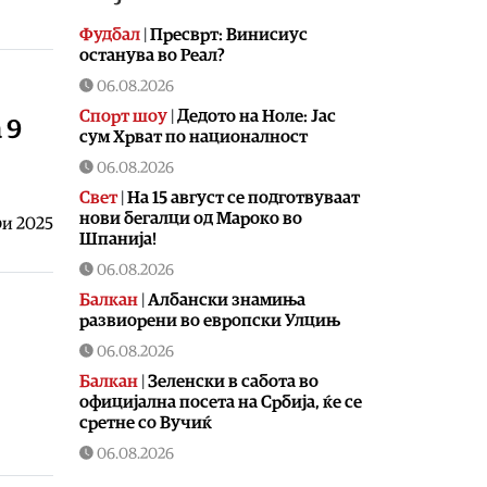
Фудбал
|
Пресврт: Винисиус
останува во Реал?
06.08.2026
Спорт шоу
|
Дедото на Ноле: Јас
 9
сум Хрват по националност
06.08.2026
Свет
|
На 15 август се подготвуваат
нови бегалци од Мароко во
ри 2025
Шпанија!
06.08.2026
Балкан
|
Албански знамиња
развиорени во европски Улцињ
06.08.2026
Балкан
|
Зеленски в сабота во
официјална посета на Србија, ќе се
сретне со Вучиќ
06.08.2026
Македонија
|
Помалку првачиња,