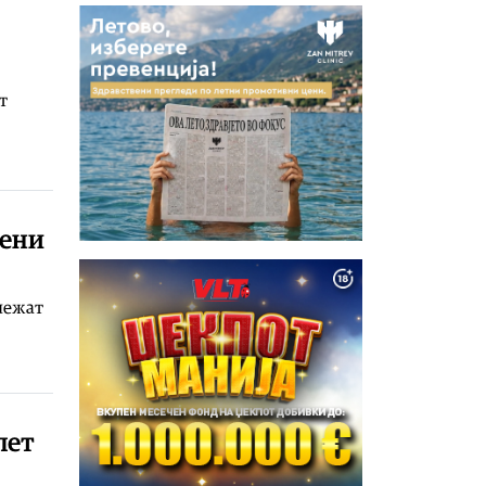
т
мени
ележат
пет