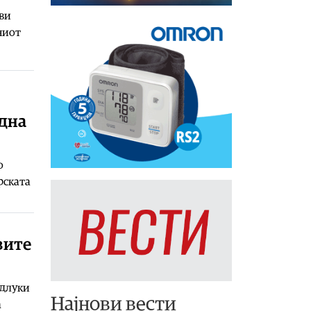
ви
ниот
една
о
рската
зите
одлуки
Најнови вести
а