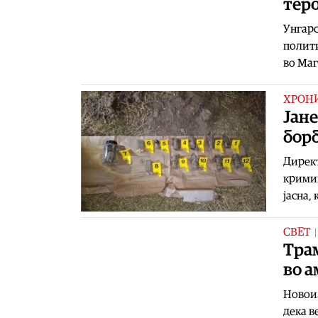
тер
Унгарс
полити
во Маг
ХРОН
Јане
бор
Директ
кримин
јасна,
СВЕТ
Трам
во а
Новои
дека в