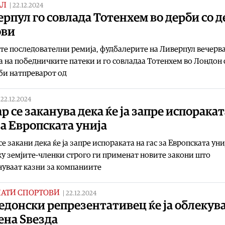
АЛ
|
22.12.2024
рпул го совлада Тотенхем во дерби со д
ови
те последователни ремија, фудбалерите на Ливерпул вечерва
а на победничките патеки и го совладаа Тотенхем во Лондон с
би натпреварот од
|
22.12.2024
р се заканува дека ќе ја запре испоракат
за Европската унија
се закани дека ќе ја запре испораката на гас за Европската уни
у земјите-членки строго ги применат новите закони што
уваат казни за компаниите
НАТИ СПОРТОВИ
|
22.12.2024
донски репрезентативец ќе ја облекув
ена Ѕвезда