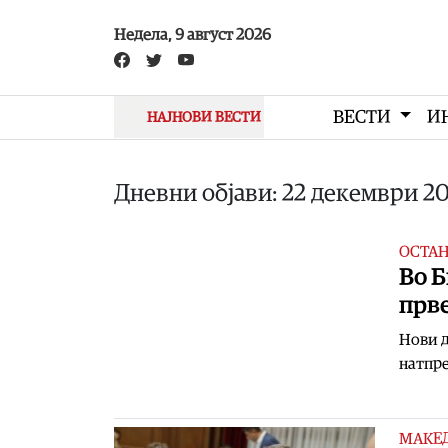
Skip to main content
Недела, 9 август 2026
ВЕСТИ
И
НАЈНОВИ ВЕСТИ
Дневни објави: 22 декември 2
ОСТА
Во 
прве
Нови д
натпре
МАКЕ