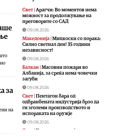
Свет
|
Арагчи: Во моментов нема
можност за продолжување на
преговорите со САД
аше
09.08.2026
ање
Македонија
|
Мицкоски со порака:
Силно светнал ден! 35 години
независност!
 што
09.08.2026
сно
Балкан
|
Масовни пожари во
Албанија, за среќа нема човечки
загуби
09.08.2026
а за
Свет
|
Пентагон бара од
одбранбената индустрија брзо да
ги зголеми производството и
ени на
испораката на оружје
а
09.08.2026
Свет
|
Хутите соопштија дека
нападнале нафтена постројка во