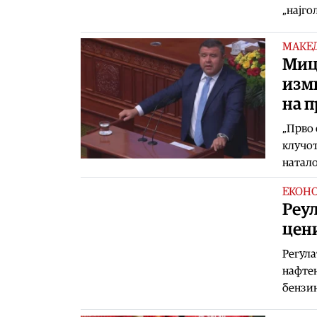
„најго
МАКЕ
Миц
изм
на п
„Прво 
клучот
натало
ЕКОН
Реул
цени
Регула
нафтен
бензи