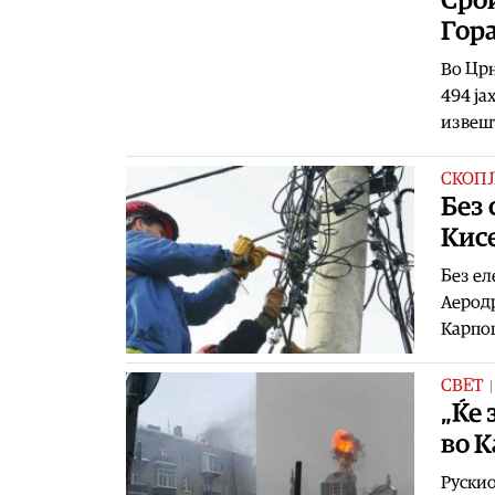
Срби
Гор
Во Црн
494 ја
извешт
СКОПЈ
Без 
Кис
Без ел
Аеродр
Карпо
СВЕТ
„Ќе 
во 
Рускио