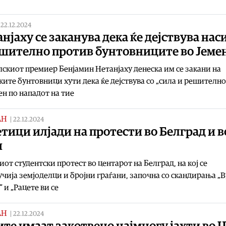
|
22.12.2024
нјаху се заканува дека ќе дејствува нас
ешително против бунтовниците во Јеме
скиот премиер Бенјамин Нетанјаху денеска им се закани на
ките бунтовници хути дека ќе дејствува со „сила и решително
ен по нападот на тие
АН
|
22.12.2024
тици илјади на протести во Белград и в
ш
от студентски протест во центарот на Белград, на кој се
чија земјоделци и бројни граѓани, започна со скандирања „В
“ и „Рацете ви се
АН
|
22.12.2024