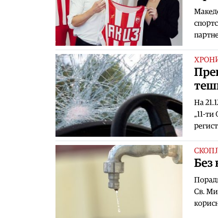
Македо
спортс
партне
ХРОН
Прег
теш
На 21.
„11-ти
регист
СКОПЈ
Без 
Поради
Св. Ми
корисн