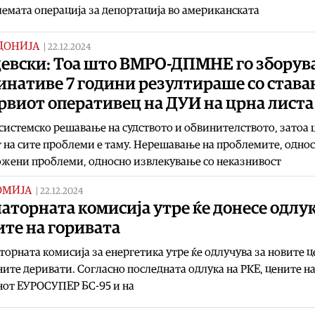
лемата операција за депортација во американската
ДОНИЈА
|
22.12.2024
евски: Тоа што ВМРО-ДПМНЕ го зборув
инативе 7 години резултираше со став
рвиот оперативец на ДУИ на црна листа
системско решавање на судството и обвинителството, затоа
 на сите проблеми е таму. Нерешавање на проблемите, одно
жени проблеми, односно извлекување со неказнивост
ОМИЈА
|
22.12.2024
аторната комисија утре ќе донесе одлук
те на горивата
торната комисија за енергетика утре ќе одлучува за новите ц
ите деривати. Согласно последната одлука на РКЕ, цените н
нот ЕУРОСУПЕР БС-95 и на