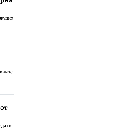
Црна
туѓи дата центри
09.08.2026
вкупно
Македонија
|
Во случајот во Ново
Село не се инволвирани деца,
туку возрасни луѓе на Заев,
осудени насилници и наркомани
09.08.2026
Македонија
|
СДСМ: Повеќе од
четири недели Гостивар е без
чиста вода, а нема ниту еден
одговорен
тините
09.08.2026
Хроника
|
Горат ниска вегетација,
дрва и пченка во Горно Лисиче,
пожар и на депонијата на излезот
од Крива Паланка
дот
09.08.2026
зда по