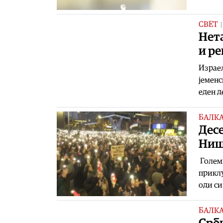
СВЕТ
Нета
и р
Израел
јеменс
еден д
БАЛК
Десе
Ни
Големи
приклу
оди си
БАЛК