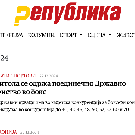
НТЕРВЈУА
КОЛУМНИ
СПОРТ
СЦЕНА
ЖИВО
024
НАТИ СПОРТОВИ
|
22.12.2024
Битола се одржа поединечно Државно
нство во бокс
ржавни прваци има во кадетска конкуренција за боксери кои
варуваа во конкуренција до 40, 42, 46, 48, 50, 52, 57, 60 и 70
ДОНИЈА
|
22.12.2024