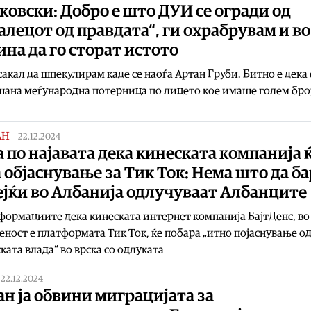
овски: Добро е што ДУИ се огради од
алецот од правдата“, ги охрабрувам и во
на да го сторат истото
сакал да шпекулирам каде се наоѓа Артан Груби. Битно е дека 
ана меѓународна потерница по лицето кое имаше голем број
АН
|
22.12.2024
 по најавата дека кинеската компанија 
 објаснување за Тик Ток: Нема што да ба
ејќи во Албанија одлучуваат Албанците
ормациите дека кинеската интернет компанија БајтДенс, во
еност е платформата Тик Ток, ќе побара „итно појаснување о
ката влада“ во врска со одлуката
|
22.12.2024
н ја обвини миграцијата за