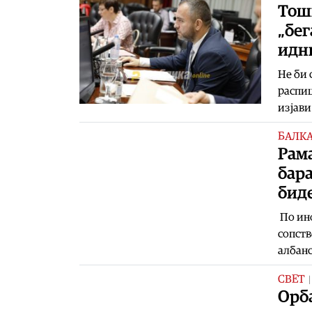
Тошк
„бег
идни
Не би 
распиш
изјави
БАЛК
Рама
бара
бид
По инф
сопств
албанс
СВЕТ
Орба