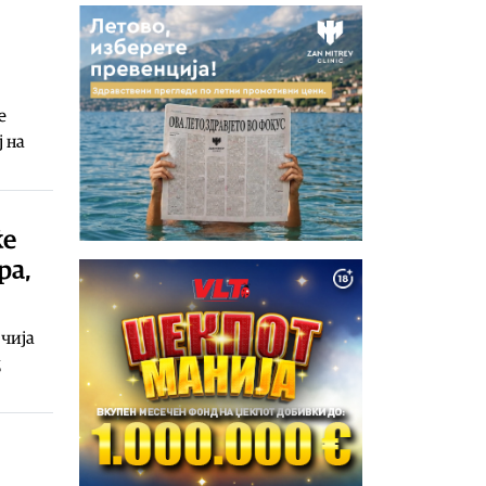
е
 на
ќе
ра,
 чија
д