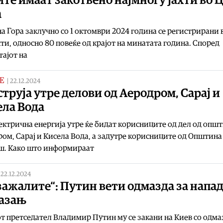
те имаат закотвено најмногу јахти во 
а
а Гора заклучно со 1 октомври 2024 година се регистрирани 
хти, односно 80 повеќе од крајот на минатата година. Според
ајот на
Е
|
22.12.2024
струја утре делови од Аеродром, Сарај и
ела Вода
ектрична енергија утре ќе бидат корисниците од дел од опш
ом, Сарај и Кисела Вода, а задутре корисниците од Општина
ш. Како што информираат
|
22.12.2024
зажалите“: Путин вети одмазда за напа
Казањ
т претседател Владимир Путин му се закани на Киев со одма