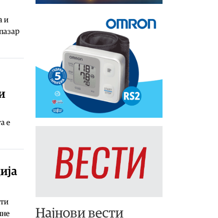
а и
 пазар
и
а е
ија
ети
Најнови вести
чне