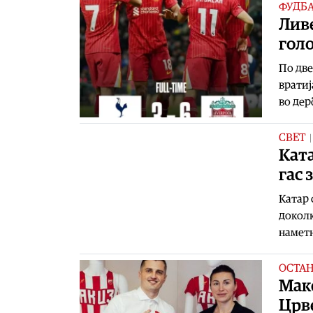
ФУДБ
Ливе
гол
По две
вратиј
во дер
СВЕТ
Ката
гас 
Катар 
доколк
наметн
ОСТА
Маке
Црв