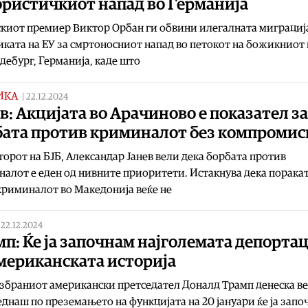
ористичкиот напад во Германија
киот премиер Виктор Орбан ги обвини илегалната миграциј
ката на ЕУ за смртоносниот напад во петокот на божикниот
дебург, Германија, каде што
ИКА
|
22.12.2024
в: Акцијата во Арачиново е показател за
бата против криминалот без компромис
орот на БЈБ, Александар Јанев вели дека борбата против
алот е еден од нивните приоритети. Истакнува дека поракат
 криминалот во Македонија веќе не
|
22.12.2024
п: Ќе ја започнам најголемата депортац
мериканската историја
збраниот американски претседател Доналд Трамп денеска в
еднаш по преземањето на функцијата на 20 јануари ќе ја запо