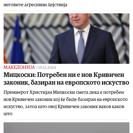
неговите агресивни дејствија
МАКЕДОНИЈА
|
19.12.2024
Мицкоски: Потребен ни е нов Кривичен
законик, базиран на европското искуство
Премиерот Христијан Мицкоски смета дека е потребен
нов Кривичен законик кој ќе биде базиран на европското
искуство, затоа што овој Кривичен законик ваков каков
што