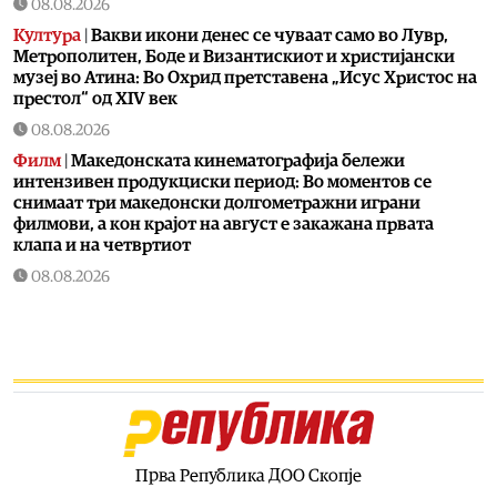
08.08.2026
Култура
|
Вакви икони денес се чуваат само во Лувр,
Метрополитен, Боде и Византискиот и христијански
музеј во Атина: Во Охрид претставена „Исус Христос на
престол“ од XIV век
08.08.2026
Филм
|
Македонската кинематографија бележи
интензивен продукциски период: Во моментов се
снимаат три македонски долгометражни играни
филмови, а кон крајот на август е закажана првата
клапа и на четвртиот
08.08.2026
Астро
|
Посветените и одговорните сопрузи се родени
во овие хороскопски знаци, а еве и зошто се уникатни
08.08.2026
Свет
|
Во минатонеделниот мигрантски бран врз Сеута
загинале вкупно 96 лица, досега идентификувани само
шест
08.08.2026
Прва Република ДОО Скопје
Астро
|
Овие 3 знака ќе ги научат најважните животни