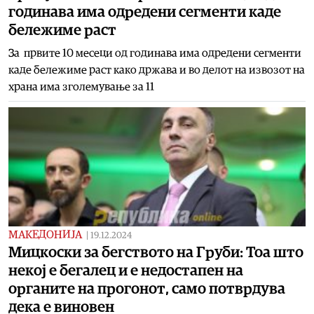
годинава има одредени сегменти каде
бележиме раст
За првите 10 месеци од годинава има одредени сегменти
каде бележиме раст како држава и во делот на извозот на
храна има зголемување за 11
МАКЕДОНИЈА
|
19.12.2024
Мицкоски за бегството на Груби: Тоа што
некој е бегалец и е недостапен на
органите на прогонот, само потврдува
дека е виновен