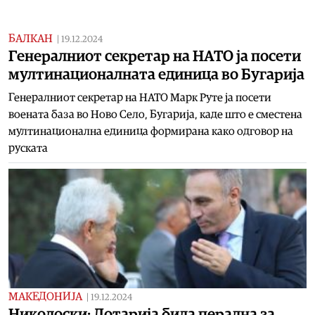
БАЛКАН
|
19.12.2024
Генералниот секретар на НАТО ја посети
мултинационалната единица во Бугарија
Генералниот секретар на НАТО Марк Руте ја посети
воената база во Ново Село, Бугарија, каде што е сместена
мултинационална единица формирана како одговор на
руската
МАКЕДОНИЈА
|
19.12.2024
Николоски: Лотарија била перална за