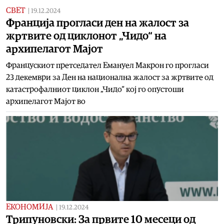
СВЕТ
|
19.12.2024
Франција прогласи ден на жалост за
жртвите од циклонот „Чидо“ на
архипелагот Мајот
Францускиот претседател Емануел Макрон го прогласи
23 декември за Ден на национална жалост за жртвите од
катастрофалниот циклон „Чидо“ кој го опустоши
архипелагот Мајот во
ЕКОНОМИЈА
|
19.12.2024
Трипуновски: За првите 10 месеци од