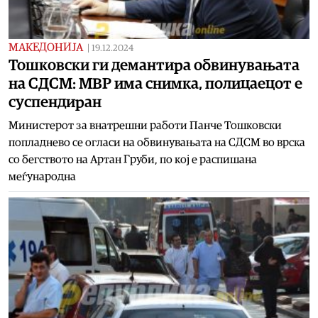
МАКЕДОНИЈА
|
19.12.2024
Тошковски ги демантира обвинувањата
на СДСМ: МВР има снимка, полицаецот е
суспендиран
Министерот за внатрешни работи Панче Тошковски
попладнево се огласи на обвинувањата на СДСМ во врска
со бегството на Артан Груби, по кој е распишана
меѓународна