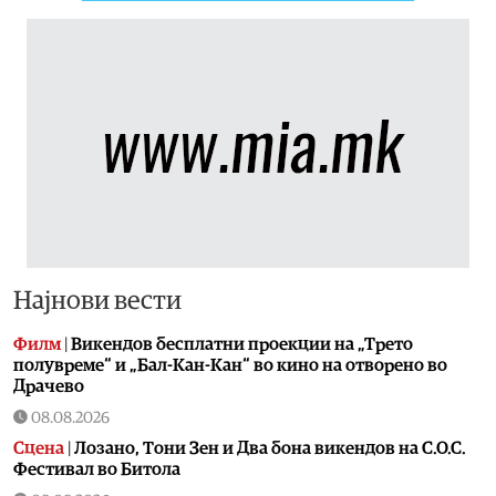
Најнови вести
Филм
|
Викендов бесплатни проекции на „Трето
полувреме“ и „Бал-Кан-Кан“ во кино на отворено во
Драчево
08.08.2026
Сцена
|
Лозано, Тони Зен и Два бона викендов на С.О.С.
Фестивал во Битола