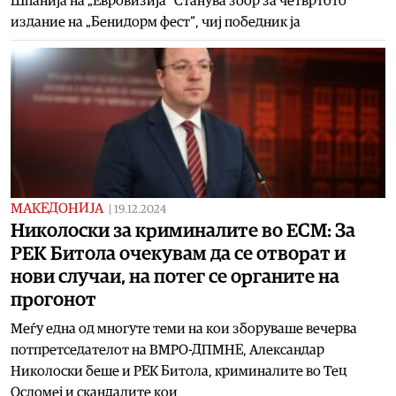
Шпанија на „Евровизија“ Станува збор за четвртото
издание на „Бенидорм фест“, чиј победник ја
МАКЕДОНИЈА
|
19.12.2024
Николоски за криминалите во ЕСМ: За
РЕК Битола очекувам да се отворат и
нови случаи, на потег се органите на
прогонот
Меѓу една од многуте теми на кои зборуваше вечерва
потпретседателот на ВМРО-ДПМНЕ, Александар
Николоски беше и РЕК Битола, криминалите во Тец
Осломеј и скандалите кои