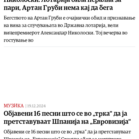
пари, Артан Груби нема кај да бега
Бегството на Артан Груби е очајнички обид и признавање
на вина за случувањата во Државна лотарија, вели
вицепремиерот Александар Николоски. Тој вечерва во
гостување во
МУЗИКА
|
19.12.2024
Објавени 16 песни што се во „трка“ да ја
претставуваат Шпанија на „Евровизија“
Објавени се 16 песни што се во „трка“ да ја претставуваат