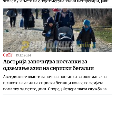
зголемувањето на бројот меѓународни натпревари, јави
СВЕТ
|
19.12.2024
Австрија започнува постапки за
одземање азил на сириски бегалци
Австриските власти започнаа постапки за одземање на
правото на азил на сириски бегалци кои се во земјата
помалку од пет години. Според Федералната служба за