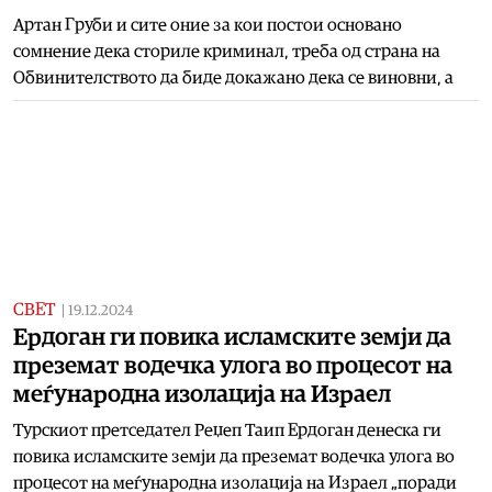
Артан Груби и сите оние за кои постои основано
сомнение дека сториле криминал, треба од страна на
Обвинителството да биде докажано дека се виновни, а
СВЕТ
|
19.12.2024
Ердоган ги повика исламските земји да
преземат водечка улога во процесот на
меѓународна изолација на Израел
Турскиот претседател Реџеп Таип Ердоган денеска ги
повика исламските земји да преземат водечка улога во
процесот на меѓународна изолација на Израел „поради