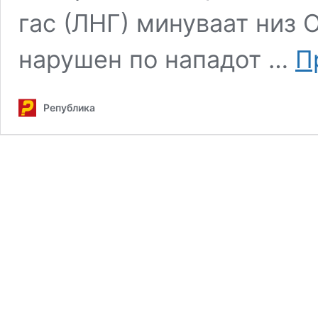
гас (ЛНГ) минуваат низ О
нарушен по нападот …
П
Република