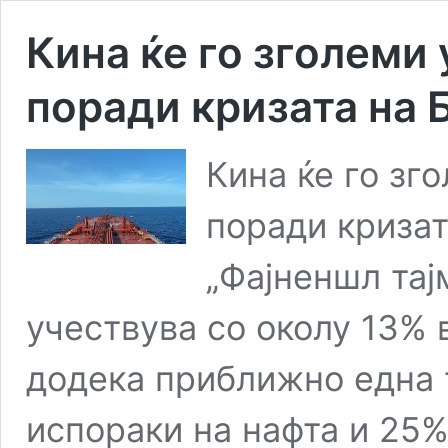
Кина ќе го зголеми 
поради кризата на 
Кина ќе го зг
поради кризат
„Фајненшл тај
учествува со околу 13% в
додека приближно една 
испораки на нафта и 25%