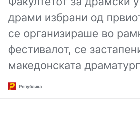
Факултетот за драмски у
драми избрани од првио
се организираше во рамк
фестивалот, се застапен
македонската драматург
Република