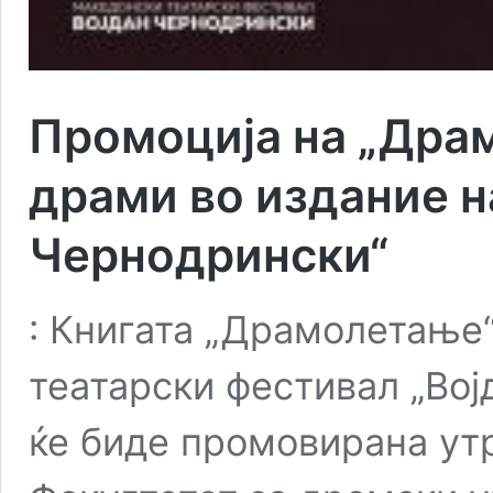
Промоција на „Драм
драми во издание н
Чернодрински“
: Книгата „Драмолетање
театарски фестивал „Во
ќе биде промовирана утр