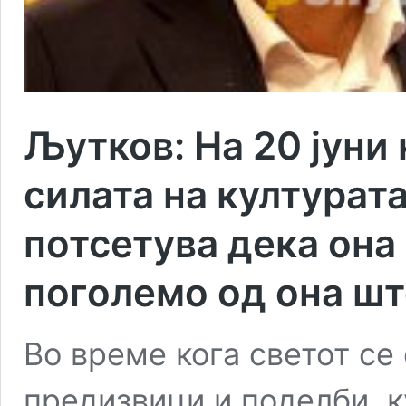
Љутков: На 20 јуни
силата на културата
потсетува дека она
поголемо од она шт
Во време кога светот се
предизвици и поделби, к