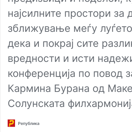
најсилните простори за д
зближување меѓу луѓето 
дека и покрај сите разл
вредности и исти надеж
конференција по повод з
Кармина Бурана од Маке
Солунската филхармониј
Република