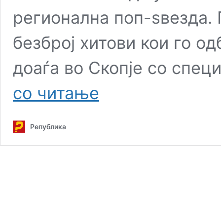
регионална поп-ѕвезда. 
безброј хитови кои го о
доаѓа во Скопје со спец
Емина
со читање
Јаховиќ
пред
вечерашниот
Република
концерт:
Во
Скопје
сум
како
дома,
од
овој
град
излегоа