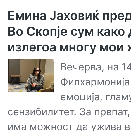
Емина Јаховиќ пре
Во Скопје сум како 
излегоа многу мои 
Вечерва, на 1
Филхармонија 
емоција, глам
сензибилитет. За првпат
има можност да ужива в