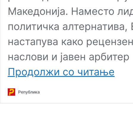
Македонија. Наместо лид
политичка алтернатива,
настапува како рецензен
наслови и јавен арбитер 
СДСМ
Продолжи со читање
влезе
во
медиуми
Република
Филипче
поставен
за
главен
уредник