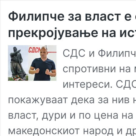
Филипче за власт е
прекројување на ис
СДС и Филипч
спротивни на
интереси. СД
покажуваат дека за нив 
власт, дури и по цена на
македонскиот народ и д