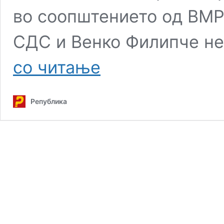
во соопштението од ВМ
СДС и Венко Филипче не
Филипче
со читање
за
власт
е
Република
спремен
и
на
ново
прекројување
на
историјата
на
Македонија