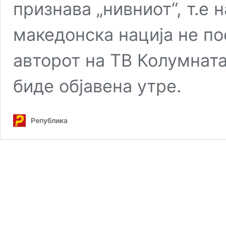
признава „нивниот“, т.е 
македонска нација не по
авторот на ТВ Колумната
биде објавена утре.
Република