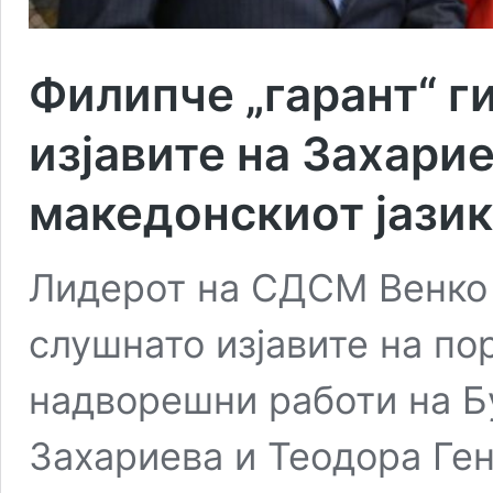
Филипче „гарант“ г
изјавите на Захари
македонскиот јазик
Лидерот на СДСМ Венко 
слушнато изјавите на п
надворешни работи на Б
Захариева и Теодора Ген