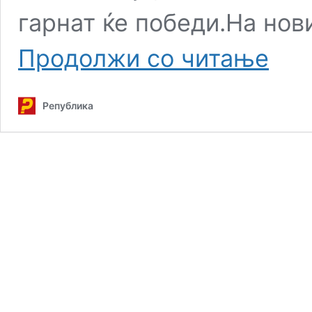
гарнат ќе победи.На нов
„
Продолжи со читање
5
минути
со
Република
Чавез“:
Во
светот
на
бајките
Венко
е
веќе
премиер
не
будете
го