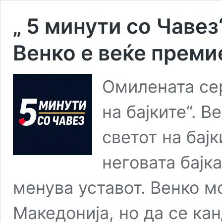
„ 5 минути со Чавез“
Венко е веќе премие
Омилената сер
на бајките“. 
светот на бајк
неговата бајка
менува уставот. Венко 
Македонија, но да се ка