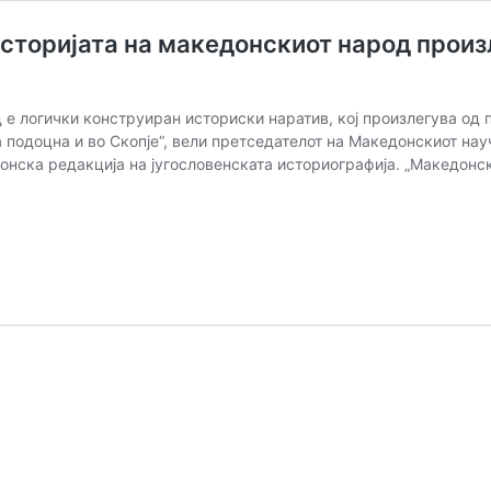
Историјата на македонскиот народ произ
 е логички конструиран историски наратив, кој произлегува од 
а подоцна и во Скопје“, вели претседателот на Македонскиот на
онска редакција на југословенската историографија. „Македонс