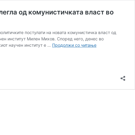
легла од комунистичката власт во
политичките постулати на новата комунистичка власт од
учен институт Милен Михов. Според него, денес во
Ново
киот научен институт е …
Продолжи со читање
„добрососедство“
од
Бугарија:
Историјата
на
македонскиот
народ
произлегла
од
комунистичката
власт
во
1944
година!