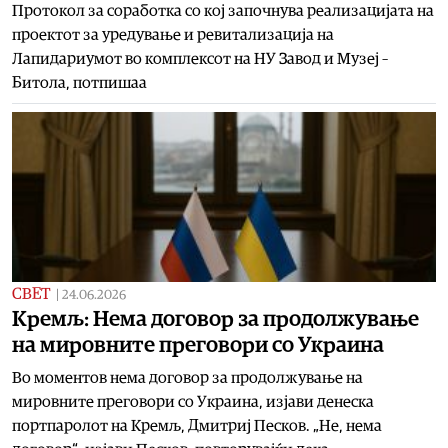
Протокол за соработка со кој започнува реализацијата на
проектот за уредување и ревитализација на
Лапидариумот во комплексот на НУ Завод и Музеј –
Битола, потпишаа
СВЕТ
|
24.06.2026
Кремљ: Нема договор за продолжување
на мировните преговори со Украина
Во моментов нема договор за продолжување на
мировните преговори со Украина, изјави денеска
портпаролот на Кремљ, Дмитриј Песков. „Не, нема