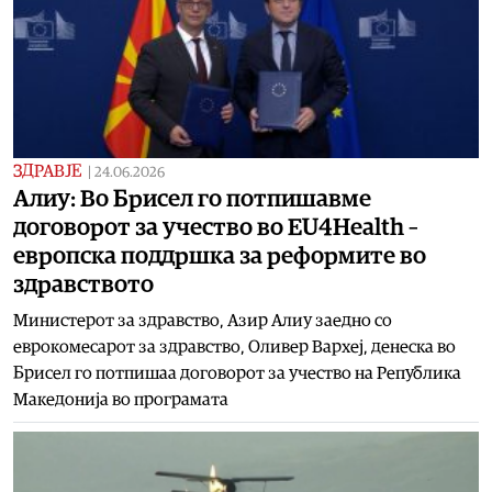
ЗДРАВЈЕ
|
24.06.2026
Алиу: Во Брисел го потпишавме
договорот за учество во EU4Health –
европска поддршка за реформите во
здравството
Министерот за здравство, Азир Алиу заедно со
еврокомесарот за здравство, Оливер Вархеј, денеска во
Брисел го потпишаа договорот за учество на Република
Македонија во програмата