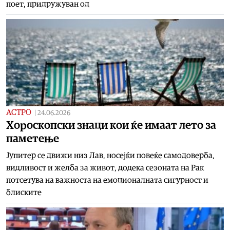
поет, придружуван од
АСТРО
|
24.06.2026
Хороскопски знаци кои ќе имаат лето за
паметење
Јупитер се движи низ Лав, носејќи повеќе самодоверба,
видливост и желба за живот, додека сезоната на Рак
потсетува на важноста на емоционалната сигурност и
блиските