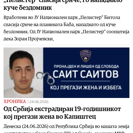
куче бездомник
Вработени во ЈУ Национален парк „Пелистер“ Битола
спасија срнче на планината Баба, нападнато од куче
бездомник. Од ЈУ Национален парк „Пелистер“ соопштија
дека Зоран Пројчевски,
ХРОНИКА
|
24.06.2026
Од Србија екстрадиран 19-годишникот
кој прегази жена во Капиштец
Денеска (24.06.2026) од Република Србија во нашата земја