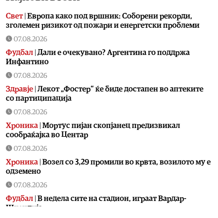
Свет
|
Европа како под вршник: Соборени рекорди,
зголемен ризикот од пожари и енергетски проблеми
07.08.2026
Фудбал
|
Дали е очекувано? Аргентина го поддржа
Инфантино
07.08.2026
Здравје
|
Лекот „Фостер“ ќе биде достапен во аптеките
со партиципација
07.08.2026
Хроника
|
Мортус пијан скопјанец предизвикал
сообраќајка во Центар
07.08.2026
Хроника
|
Возел со 3,29 промили во крвта, возилото му е
одземено
07.08.2026
Фудбал
|
В недела сите на стадион, играат Вардар-
Шкендија