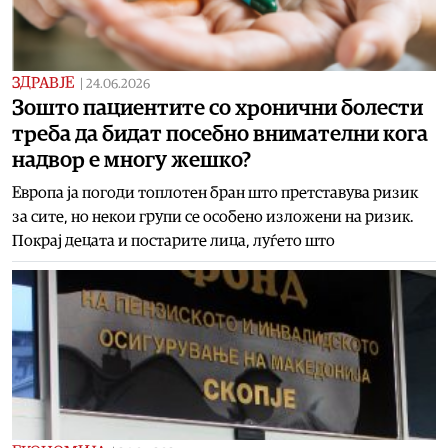
ЗДРАВЈЕ
|
24.06.2026
Зошто пациентите со хронични болести
треба да бидат посебно внимателни кога
надвор е многу жешко?
Европа ја погоди топлотен бран што претставува ризик
за сите, но некои групи се особено изложени на ризик.
Покрај децата и постарите лица, луѓето што