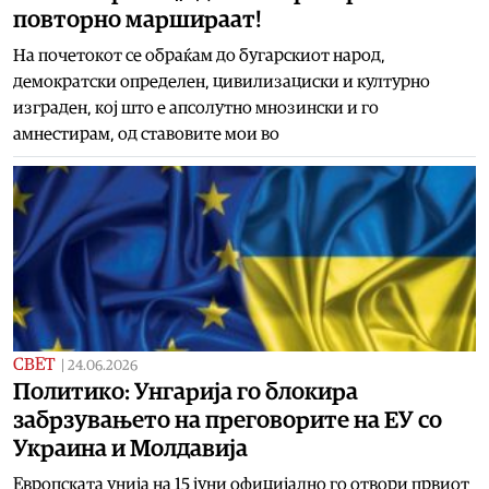
повторно маршираат!
На почетокот се обраќам до бугарскиот народ,
демократски определен, цивилизациски и културно
изграден, кој што е апсолутно мнозински и го
амнестирам, од ставовите мои во
СВЕТ
|
24.06.2026
Политико: Унгарија го блокира
забрзувањето на преговорите на ЕУ со
Украина и Молдавија
Европската унија на 15 јуни официјално го отвори првиот