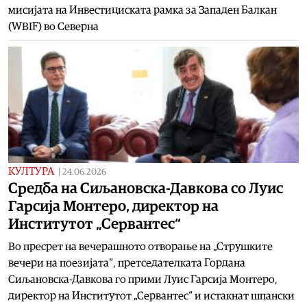
мисијата на Инвестициската рамка за Западен Балкан
(WBIF) во Северна
КУЛТУРА
|
24.06.2026
Средба на Сиљановска-Давкова со Луис
Гарсија Монтеро, директор на
Институтот „Сервантес“
Во пресрет на вечерашното отворање на „Струшките
вечери на поезијата“, претседателката Гордана
Сиљановска-Давкова го прими Луис Гарсија Монтеро,
директор на Институтот „Сервантес“ и истакнат шпански