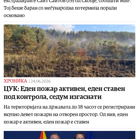
екстрадиран е Саит Саитов (19) од Скопје, соопшти МВР.
Тој беше баран со меѓународна потерница поради
основано
ХРОНИКА
|
24.06.2026
ЦУК: Еден пожар активен, еден ставен
под контрола, седум изгаснати
На територијата на државата до 18 часот се регистрирани
вкупно девет пожари на отворен простор. Од нив, еден
пожар е активен, еден пожар е ставен