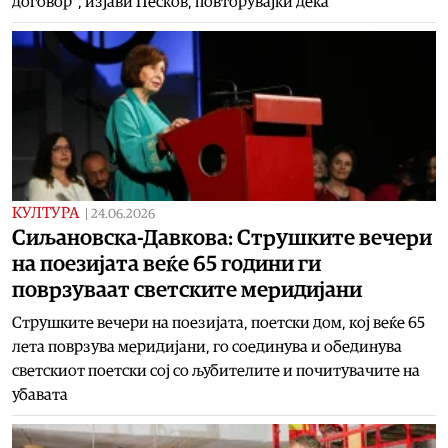
договор“, изјави Песков, повторувајќи дека
КУЛТУРА
|
24.06.2026
Сиљановска-Давкова: Струшките вечери
на поезијата веќе 65 години ги
поврзуваат светските меридијани
Струшките вечери на поезијата, поетски дом, кој веќе 65
лета поврзува меридијани, го соединува и обединува
светскиот поетски сој со љубителите и почитувачите на
убавата