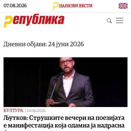
Skip to main content
07.08.2026
НАЈНОВИ ВЕСТИ
Дневни објави: 24 јуни 2026
КУЛТУРА
|
24.06.2026
Љутков: Струшките вечери на поезијата
е манифестација која одамна ја надрасна