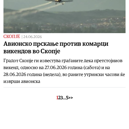
СКОПЈЕ
|
24.06.2026
Авионско прскање против комарци
викендов во Скопје
Градот Скопје ги известува граѓаните дека претстојниов
викенд, односно на 27.06.2026 година (сабота) и на
28.06.2026 година (недела), во раните утрински часови ќе
изврши авионска
1
2
3
…
5
>>