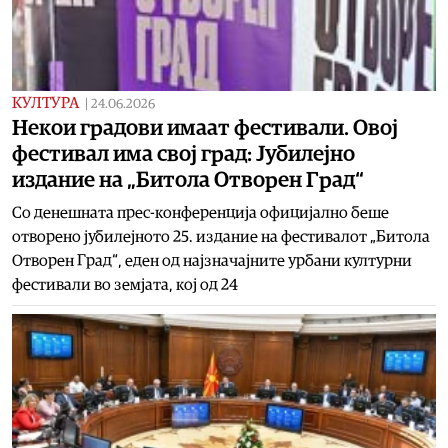
КУЛТУРА
|
24.06.2026
Некои градови имаат фестивали. Овој
фестивал има свој град: Јубилејно
издание на „Битола Отворен Град“
Со денешната прес-конференција официјално беше
отворено јубилејното 25. издание на фестивалот „Битола
Отворен Град“, еден од најзначајните урбани културни
фестивали во земјата, кој од 24