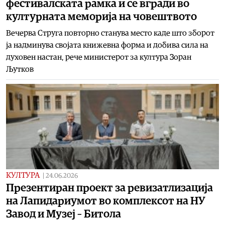
фестивалската рамка и се вгради во
културната меморија на човештвото
Вечерва Струга повторно станува место каде што зборот
ја надминува својата книжевна форма и добива сила на
духовен настан, рече министерот за култура Зоран
Љутков
КУЛТУРА
|
24.06.2026
Презентиран проект за ревизатлизација
на Лапидариумот во комплексот на НУ
Завод и Музеј – Битола