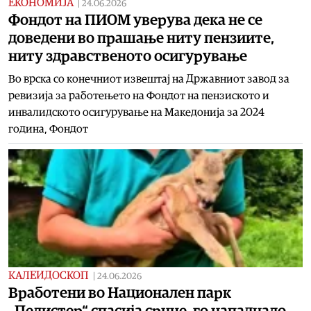
ЕКОНОМИЈА
|
24.06.2026
Фондот на ПИОМ уверува дека не се
доведени во прашање ниту пензиите,
ниту здравственото осигурување
Во врска со конечниот извештај на Државниот завод за
ревизија за работењето на Фондот на пензиското и
инвалидското осигурување на Македонија за 2024
година, Фондот
КАЛЕИДОСКОП
|
24.06.2026
Вработени во Национален парк
„Пелистер“ спасија срнче, го нападнало