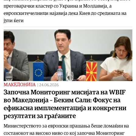
преговарачки кластер со Украина и Молдавија, а
европскитечелници најавија дека Киев до средината на
јули ќеги
МАКЕДОНИЈА
|
24.06.2026
Започна Мониторинг мисијата на WBIF
во Македонија – Беким Сали: Фокус на
ефикасна имплементација и конкретни
резултати за граѓаните
Министерството за европски прашања беше домаќин на
состанокот на високо ниво со кој започна Мониторинг