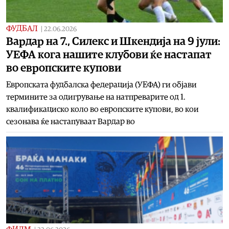
ФУДБАЛ
|
22.06.2026
Вардар на 7., Силекс и Шкендија на 9 јули:
УЕФА кога нашите клубови ќе настапат
во европските купови
Европската фудбалска федерација (УЕФА) ги објави
термините за одигрување на натпреварите од 1.
квалификациско коло во европските купови, во кои
сезонава ќе настапуваат Вардар во