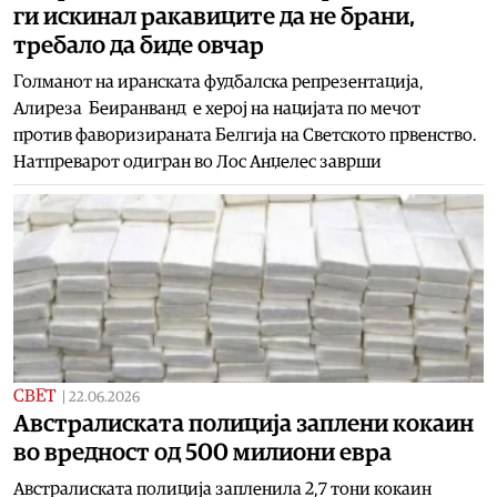
ги искинал ракавиците да не брани,
требало да биде овчар
Голманот на иранската фудбалска репрезентација,
Алиреза Беиранванд е херој на нацијата по мечот
против фаворизираната Белгија на Светското првенство.
Натпреварот одигран во Лос Анџелес заврши
СВЕТ
|
22.06.2026
Австралиската полиција заплени кокаин
во вредност од 500 милиони евра
Австралиската полиција запленила 2,7 тони кокаин