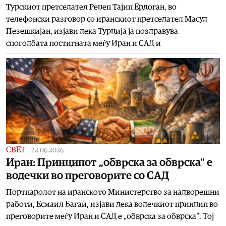
Турскиот претседател Реџеп Тајип Ердоган, во
телефонски разговор со иранскиот претседател Масуд
Пезешкијан, изјави дека Турција ја поздравува
спогодбата постигната меѓу Иран и САД и
СВЕТ
|
22.06.2026
Иран: Принципот „обврска за обврска“ е
водечки во преговорите со САД
Портпаролот на иранското Министерство за надворешни
работи, Есмаил Багаи, изјави дека водечкиот принцип во
преговорите меѓу Иран и САД е „обврска за обврска“. Тој