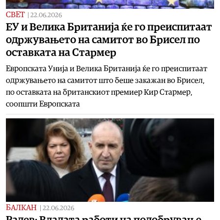
СВЕТ
|
22.06.2026
ЕУ и Велика Британија ќе го преиспитаат
одржувањето на самитот во Брисел по
оставката на Стармер
Европската Унија и Велика Британија ќе го преиспитаат
одржувањето на самитот што беше закажан во Брисел,
по оставката на британскиот премиер Кир Стармер,
соопшти Европската
БАЛКАН
|
22.06.2026
Радев: Владата работи на подобрување