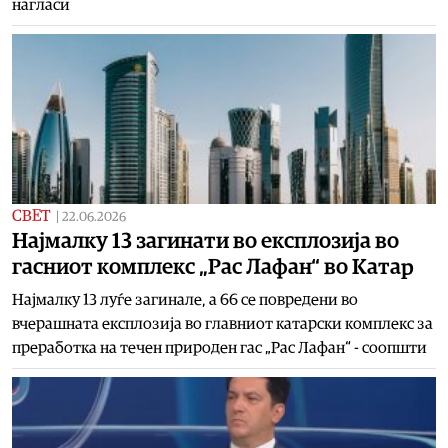
нагласи
СВЕТ
|
22.06.2026
Најмалку 13 загинати во експлозија во
гасниот комплекс „Рас Лафан“ во Катар
Најмалку 13 луѓе загинале, а 66 се повредени во
вчерашната експлозија во главниот катарски комплекс за
преработка на течен природен гас „Рас Лафан“ - соопшти