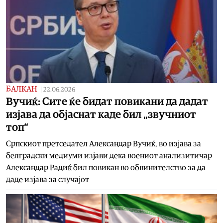
БАЛКАН
|
22.06.2026
Вучиќ: Сите ќе бидат повикани да дадат
изјава да објаснат каде бил „звучниот
топ“
Српскиот претседател Александар Вучиќ, во изјава за
белградски медиуми изјави дека воениот анализитичар
Александар Радиќ бил повикан во обвинителство за да
даде изјава за случајот