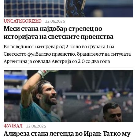
UNCATEGORIZED
|
22.06.2026
Меси стана најдобар стрелец во
историјата на светските првенства
Во воведниот натпревар од 2. коло во групата J на
Светското фудбалско првенство, бранителот на титулата
Аргентина ја совлада Австрија со 2:0 со два гола
ФУДБАЛ
|
22.06.2026
Алиреза стана легенда во Иран: Татко му