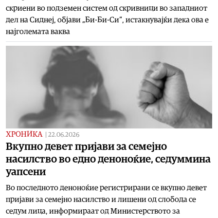
скриени во подземен систем од скривници во западниот
дел на Сиднеј, објави „Би-Би-Си“, истакнувајќи дека ова е
најголемата ваква
ХРОНИКА
|
22.06.2026
Вкупно девет пријави за семејно
насилство во едно деноноќие, седуммина
уапсени
Во последното деноноќие регистрирани се вкупно девет
пријави за семејно насилство и лишени од слобода се
седум лица, информираат од Министерството за