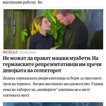
внатрешни работи. Во
ФУДБАЛ
|
22.06.2026
Не можат да прават машки муабети: На
германските репрезентативци им пречи
девојката на селекторот
Додека германската репрезентација се бори за светскиот
трон на теренот, беснее вистинско незадоволство. Главна
тема во таборот на „панцерите“ одеднаш не е ниту
тактиката ниту