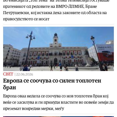
Во емисијата „Топ Тема“ на Телма телевизија гостуваше
пратеникот од редовите на ВМРО-ДПМНЕ, Бране
Петрушевски, кој истакна дека законите од областа на
правосудството се носат
СВЕТ
|
22.06.2026
Европа се соочува со силен топлотен
бран
Европа оваа недела се соочува со нов топлотен бран кој
веќе се засилува и ги принуди властите во повеќе земји да
преземат вонредни мерки, меѓу