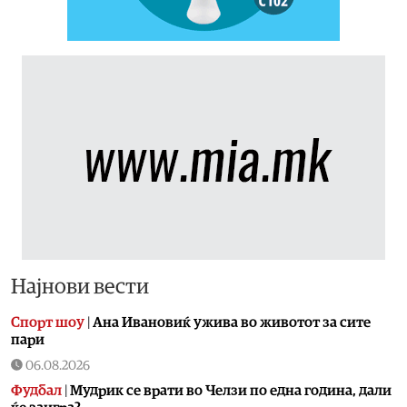
Најнови вести
Спорт шоу
|
Aна Ивановиќ ужива во животот за сите
пари
06.08.2026
Фудбал
|
Мудрик се врати во Челзи по една година, дали