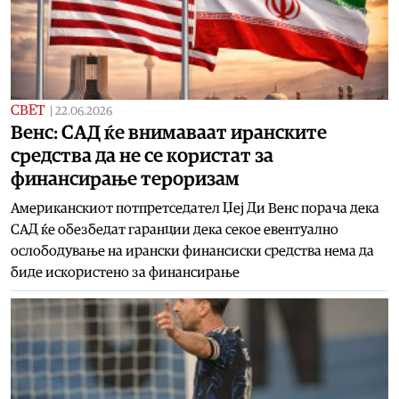
СВЕТ
|
22.06.2026
Венс: САД ќе внимаваат иранските
средства да не се користат за
финансирање тероризам
Американскиот потпретседател Џеј Ди Венс порача дека
САД ќе обезбедат гаранции дека секое евентуално
ослободување на ирански финансиски средства нема да
биде искористено за финансирање