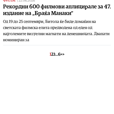
ФИЛМ
|
22.06.2026
Рекордни 600 филмови аплицирале за 47.
издание на „Браќа Манаки“
Од 19 до 25 септември, Битола ќе биде домаќин на
светската филмска елита предводена од еден од
најголемите визуелни магнати на денешницата. Двапати
номиниран за
1
2
3
…
6
>>