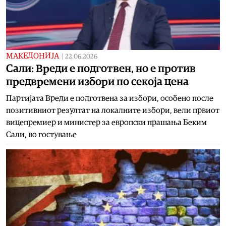
МАКЕДОНИЈА
|
22.06.2026
Сали: Вреди е подготвен, но е против
предвремени избори по секоја цена
Партијата Вреди е подготвена за избори, особено после
позитивниот резултат на локалните избори, вели првиот
вицепремиер и министер за европски прашања Беким
Сали, во гостување