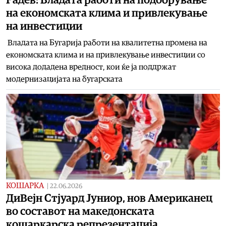
на економската клима и привлекување
на инвестиции
Владата на Бугарија работи на квалитетна промена на
економската клима и на привлекување инвестиции со
висока додадена вредност, кои ќе ја поддржат
модернизацијата на бугарската
КОШАРКА
|
22.06.2026
ДиВејн Стјуард Јуниор, нов Американец
во составот на македонската
кошаркарска репрезентација