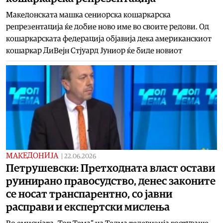
Македонската машка сениорска кошаркарска
репрезентација ќе добие ново име во своите редови. Од
кошаркарската федерација објавија дека американскиот
кошаркар ДиВејн Стјуард Јуниор ќе биде новиот
МАКЕДОНИЈА
|
22.06.2026
Петрушевски: Претходната власт остави
руинирано правосудство, денес законите
се носат транспарентно, со јавни
расправи и експертски мислења