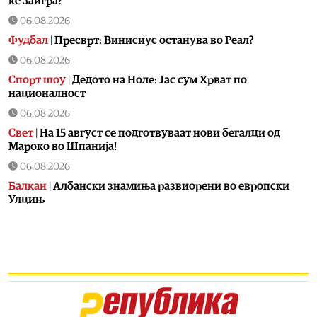
ќе заигра?
06.08.2026
Фудбал
|
Пресврт: Винисиус останува во Реал?
06.08.2026
Спорт шоу
|
Дедото на Ноле: Јас сум Хрват по
националност
06.08.2026
Свет
|
На 15 август се подготвуваат нови бегалци од
Мароко во Шпанија!
06.08.2026
Балкан
|
Албански знамиња развиорени во европски
Улцињ
06.08.2026
Балкан
|
Зеленски в сабота во официјална посета на
Србија, ќе се сретне со Вучиќ
06.08.2026
Македонија
|
Помалку првачиња, помалку иднина:
Демографската криза веќе стигна до училишните