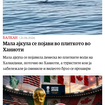
БАЛКАН
|
21.06.2026
Mала ајкула се појави во плиткото во
Ханиоти
Mала ајкула се појавила денеска во плитките води на
Халкидики, поточно во Ханиоти, а туристите кои ја
забележале ја снимиле и видеото брзо се прошири