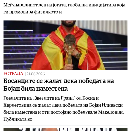
Меѓународниот ден на јогата, глобална иницијатива која
ги промовира физичкото и
ЕСТРАДА
|
21.06.2026
Босанците се жалат дека победата на
Бојан била наместена
Гледачите на „Звездите на Гранд“ од Босна и
Херцеговина се жалат дека победата на Бојан Илиевски
била наместена и оти постојано победувале Македонци.
Публиката во