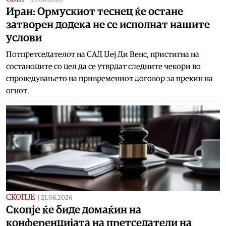
Иран: Ормускиот теснец ќе остане
затворен додека не се исполнат нашите
услови
Потпретседателот на САД Џеј Ди Венс, пристигна на
состаноците со цел да се утврдат следните чекори во
спроведувањето на привремениот договор за прекин на
огнот,
СКОПЈЕ
|
21.06.2026
Скопје ќе биде домаќин на
конференцијата на претседатели на