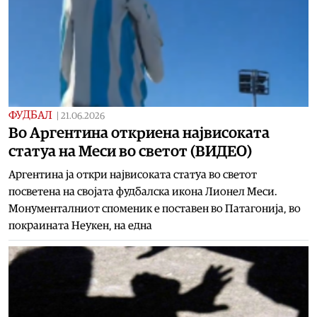
ФУДБАЛ
|
21.06.2026
Во Аргентина откриена највисоката
статуа на Меси во светот (ВИДЕО)
Аргентина ја откри највисоката статуа во светот
посветена на својата фудбалска икона Лионел Меси.
Монументалниот споменик е поставен во Патагонија, во
покраината Неукен, на една