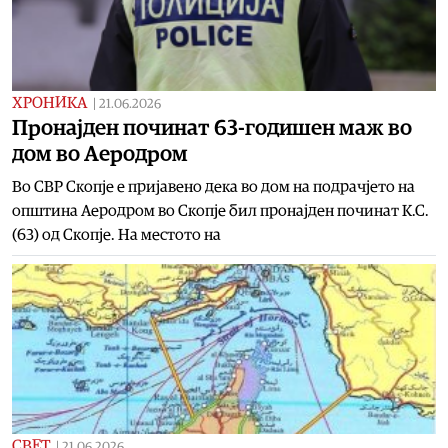
ХРОНИКА
|
21.06.2026
Пронајден починат 63-годишен маж во
дом во Аеродром
Во СВР Скопје е пријавено дека во дом на подрачјето на
општина Аеродром во Скопје бил пронајден починат К.С.
(63) од Скопје. На местото на
СВЕТ
|
21.06.2026