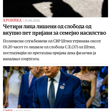
ХРОНИКА
|
21.06.2026
Четири лица лишени од слобода од
вкупно пет пријави за семејно насилство
Полициски службеници од СВР Штип утринава околу
01:20 часот го лишиле од слобода С.Е.(37) од Штип,
постпаувајќи по претходна пријава дека физички ја
нападнал сопругата.