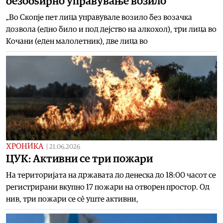
безобѕирно управување возило
„Во Скопје пет лица управувале возило без возачка
дозвола (едно било и под дејство на алкохол), три лица во
Кочани (еден малолетник), две лица во
ХРОНИКА
|
21.06.2026
ЦУК: Активни се три пожари
На територијата на државата до денеска до 18:00 часот се
регистрирани вкупно 17 пожари на отворен простор. Од
нив, три пожари се сè уште активни,