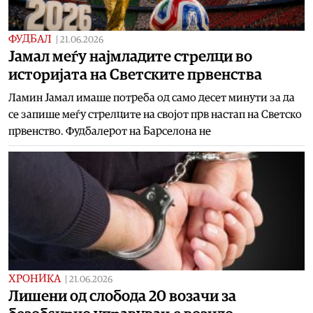
ФУДБАЛ
|
21.06.2026
Јамал меѓу најмладите стрелци во
историјата на Светските првенства
Ламин Јамал имаше потреба од само десет минути за да
се запише меѓу стрелците на својот прв настап на Светско
првенство. Фудбалерот на Барселона не
ХРОНИКА
|
21.06.2026
Лишени од слобода 20 возачи за