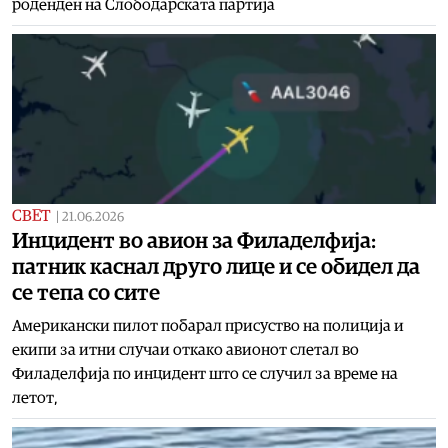
роденден на Слободарската партија
СВЕТ
|
21.06.2026
Инцидент во авион за Филаделфија:
патник каснал друго лице и се обидел да
се тепа со сите
Американски пилот побарал присуство на полиција и
екипи за итни случаи откако авионот слетал во
Филаделфија по инцидент што се случил за време на
летот,