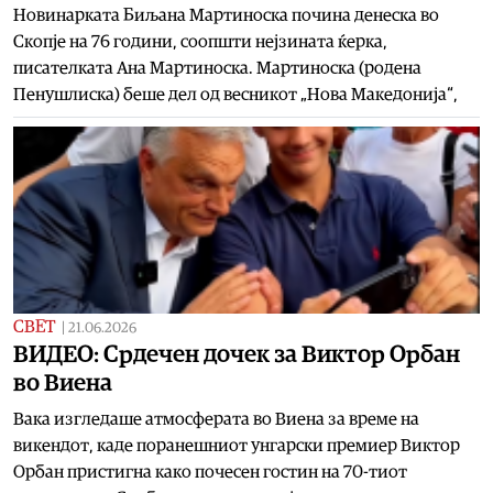
Новинарката Биљана Мартиноска почина денеска во
Скопје на 76 години, соопшти нејзината ќерка,
писателката Ана Мартиноска. Мартиноска (родена
Пенушлиска) беше дел од весникот „Нова Македонија“,
СВЕТ
|
21.06.2026
ВИДЕО: Срдечен дочек за Виктор Орбан
во Виена
Вака изгледаше атмосферата во Виена за време на
викендот, каде поранешниот унгарски премиер Виктор
Орбан пристигна како почесен гостин на 70-тиот