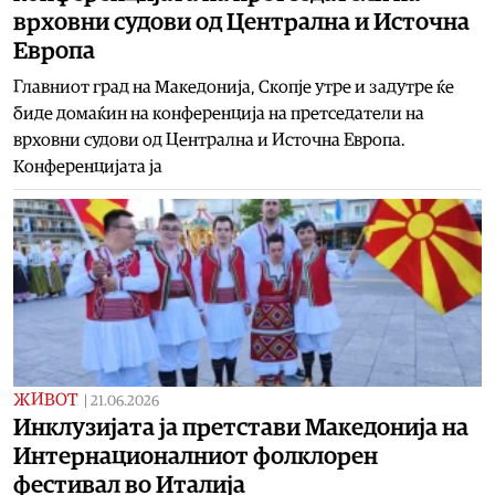
врховни судови од Централна и Источна
Европа
Главниот град на Македонија, Скопје утре и задутре ќе
биде домаќин на конференција на претседатели на
врховни судови од Централна и Источна Европа.
Конференцијата ја
ЖИВОТ
|
21.06.2026
Инклузијата ја претстави Македонија на
Интернационалниот фолклорен
фестивал во Италија