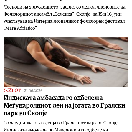
Членови на здружението, заедно со дел од членовите на
Фолклорниот ансамбл „Седенка“- Скопје, на 15 и 16 јуни
учествуваа на Интернационалниот фолклорен фестивал
„Mare Adriatico”
ЖИВОТ
|
21.06.2026
Индиската амбасада го одбележа
Меѓународниот ден на јогата во Градски
парк во Скопје
Со заедничка јога-сесија во Градскиот парк во Скопје,
Индиската амбасада во Македонија го одбележа