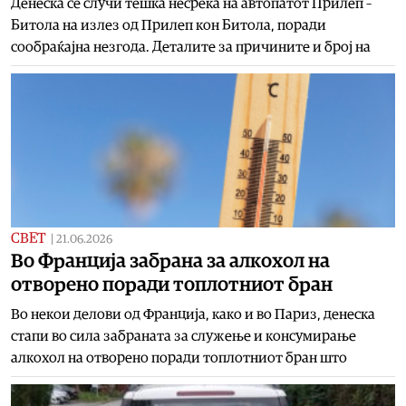
Денеска се случи тешка несреќа на автопатот Прилеп –
Битола на излез од Прилеп кон Битола, поради
сообраќајна незгода. Деталите за причините и број на
СВЕТ
|
21.06.2026
Во Франција забрана за алкохол на
отворено поради топлотниот бран
Во некои делови од Франција, како и во Париз, денеска
стапи во сила забраната за служење и консумирање
алкохол на отворено поради топлотниот бран што