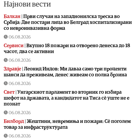
Најнови вести
Балкан
|
Први случаи на западнонилска треска во
Србија: Две постари лица во Белград хоспитализирани
со невроинвазивна форма
06.08.2026
Сервиси
|
Вкупно 18 пожари на отворено денеска до 18
часот, два се активни
06.08.2026
Здравје
|
Леонид Индов: Ми даваа само три проценти
шанси да преживеам, денес живеам со полна брзина
06.08.2026
Свет
|
Унгарскиот парламент во вторник го избира
шефот на државата, а кандидатот на Тиса сè уште не е
познат
06.08.2026
Билборд
|
Жештини, невремиња и пожари: Сè поголем
товар за инфраструктурата
06.08.2026