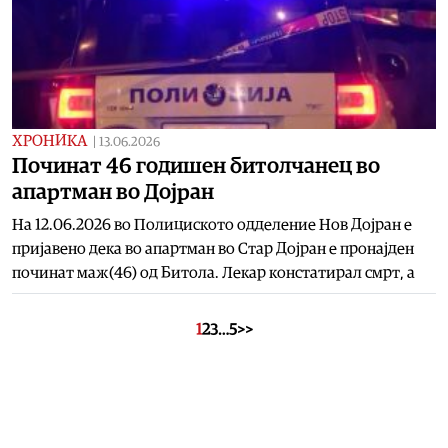
ХРОНИКА
|
13.06.2026
Починат 46 годишен битолчанец во
апартман во Дојран
На 12.06.2026 во Полициското одделение Нов Дојран е
пријавено дека во апартман во Стар Дојран е пронајден
починат маж(46) од Битола. Лекар констатирал смрт, а
1
2
3
…
5
>>