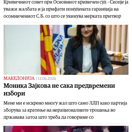
Кривичниот совет при Основниот кривичен суд – Скопје ја
уважи жалбата и ја прифати понудената гаранција на
осомничениот С.Б. со што се укинува мерката притвор
МАКЕДОНИЈА
|
13.06.2026
Моника Зајкова не сака предвремени
избори
Мене ми е искрено многу жал што само ЛДП како партија
зборува за кратење на нерационалните трошења во
државава затоа што треба да говориме со