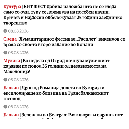
Култура
|
БИТ ФЕСТ добива изложба што не се гледа
само со очи, туку се доживува на посебен начин:
Крнчев и Најдоски одбележуваат 25 години заедничко
творештво
08.08.2026
Сцена
|
Хуманитарниот фестивал „Расплет“ викендов се
враќа со своето второ издание во Кочани
08.08.2026
Музика
|
Во недела од Охрид почнува музичкиот
караван по повод 35 години од независноста на
Македонија!
08.08.2026
Балкан
|
Дрон од Романија долета во Бугарија и
експлодираше во близина на Трансбалканскиот
гасовод
08.08.2026
Балкан
|
Зеленски во Белград: Разговори за европскиот
пат на Украина и Србија, меморандум за соработка меѓу
двете земји