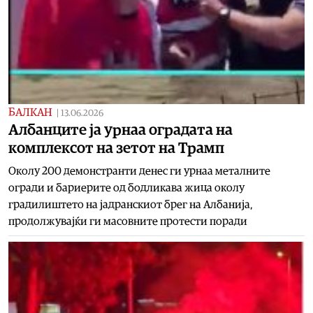
БАЛКАН
|
13.06.2026
Aлбанците ја урнаа оградата на
комплексот на зетот на Трамп
Околу 200 демонстранти денес ги урнаа металните
огради и бариерите од бодликава жица околу
градилиштето на јадранскиот брег на Албанија,
продолжувајќи ги масовните протести поради