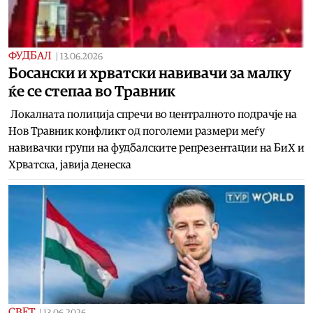
ФУДБАЛ
|
13.06.2026
Босански и хрватски навивачи за малку
ќе се степаа во Травник
Локалната полиција спречи во централното подрачје на
Нов Травник конфликт од поголеми размери меѓу
навивачки групи на фудбалските репрезентации на БиХ и
Хрватска, јавија денеска
СВЕТ
|