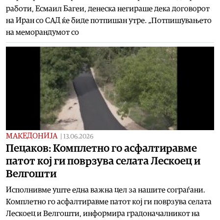
работи, Есмаил Багеи, денеска негираше дека договорот
на Иран со САД ќе биде потпишан утре. „Потпишувањето
на меморандумот со
МАКЕДОНИЈА
|
13.06.2026
Пецаков: Комплетно го асфалтиравме
патот кој ги поврзува селата Лескоец и
Велгошти
Исполнивме уште една важна цел за нашите сограѓани.
Комплетно го асфалтиравме патот кој ги поврзува селата
Лескоец и Велгошти, информира градоначалникот на