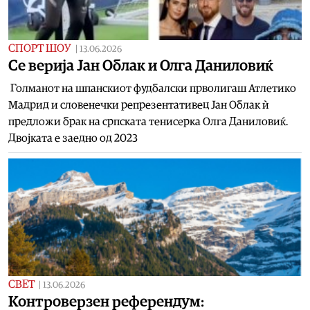
СПОРТ ШОУ
|
13.06.2026
Се верија Јан Облак и Олга Даниловиќ
Голманот на шпанскиот фудбалски прволигаш Атлетико
Мадрид и словенечки репрезентативец Јан Облак ѝ
предложи брак на српската тенисерка Олга Даниловиќ.
Двојката е заедно од 2023
СВЕТ
|
13.06.2026
Контроверзен референдум: