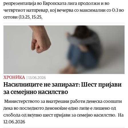
репрезентација во Европската лига продолжи и во
четвртиот натпревар, кој вечерва со максимални со 0:3 во
сетови (13:25, 15:25,
ХРОНИКА
|
13.06.2026
Насилниците не запираат: Шест пријави
за семејнно насилство
Министерството за внатрешни работи денеска соопшти
дека во последното деноноќие едно лице е лишено од
слобода од вкупно шест пријави за семејно насилство. На
12.06.2026