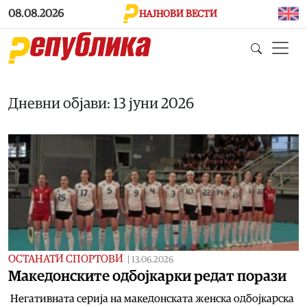
Skip to main content
08.08.2026
НАЈНОВИ ВЕСТИ
Дневни објави: 13 јуни 2026
ОСТАНАТИ СПОРТОВИ
|
13.06.2026
Maкедонските одбојкарки редат порази
Негативната серија на македонската женска одбојкарска