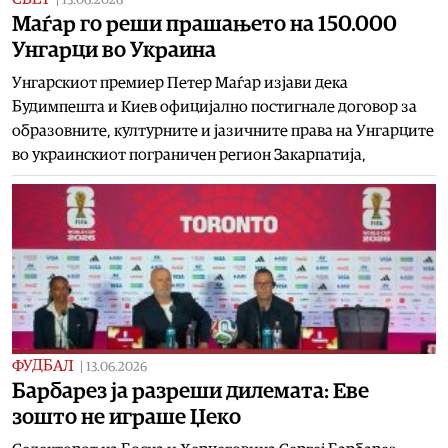
13.06.2026
Maѓар го реши прашањето на 150.000
Унгарци во Украина
Унгарскиот премиер Петер Маѓар изјави дека
Будимпешта и Киев официјално постигнале договор за
образовните, културните и јазичните права на Унгарците
во украинскиот пограничен регион Закарпатија,
ФУДБАЛ
|
13.06.2026
Барбарез ја разреши дилемата: Еве
зошто не играше Џеко