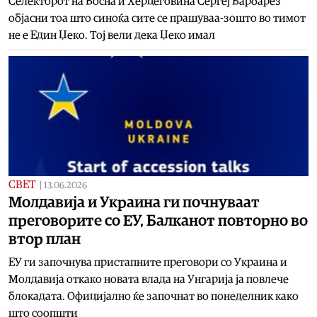
Селекторот на Босна и Херцеговина Сергеј Барбарез
објасни тоа што синоќа сите се прашуваа-зошто во тимот
не е Един Џеко. Тој вели дека Џеко имал
СВЕТ
|
13.06.2026
Молдавија и Украина ги почнуваат
преговорите со ЕУ, Балканот повторно во
втор план
ЕУ ги започнува пристапните преговори со Украина и
Молдавија откако новата влада на Унгарија ја повлече
блокадата. Официјално ќе започнат во понеделник како
што соопшти