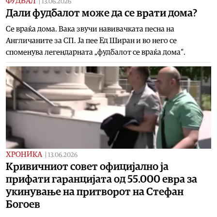
ФУДБАЛ
|
13.06.2026
Дали фудбалот може да се врати дома?
Се враќа дома. Вака звучи навивачката песна на
Англичаните за СП. Ја пее Ед Ширан и во него се
споменува легендарната „фудбалот се враќа дома“.
ХРОНИКА
|
13.06.2026
Кривичниот совет официјално ја
прифати гаранцијата од 55.000 евра за
укинување на притворот на Стефан
Богоев