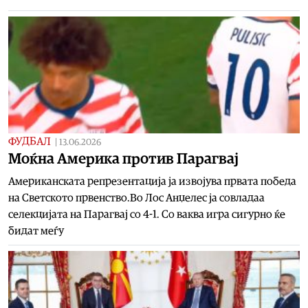
ФУДБАЛ
|
13.06.2026
Moќна Америка против Парагвај
Американската репрезентација ја извојува првата победа
на Светското првенство.Во Лос Анџелес ја совладаа
селекцијата на Парагвај со 4-1. Со ваква игра сигурно ќе
бидат меѓу