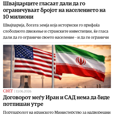
Швајцарците гласаат дали да го
ограничуваат бројот на населението на
10 милиони
Швајцарија, богата земја која историски го прифаќа
слободното движење и странските инвестиции, ќе гласа
дали да го ограничи своето население – и да ги ограничи
СВЕТ
|
13.06.2026
Договорот меѓу Иран и САД нема да биде
потпишан утре
Портпаролот на иранското Министерство за надворешни