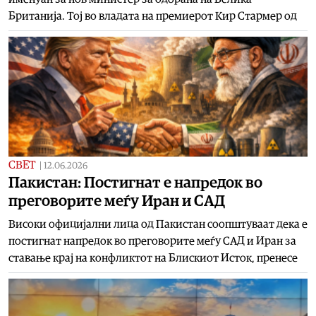
Британија. Тој во владата на премиерот Кир Стармер од
СВЕТ
|
12.06.2026
Пакистан: Постигнат е напредок во
преговорите меѓу Иран и САД
Високи официјални лица од Пакистан соопштуваат дека е
постигнат напредок во преговорите меѓу САД и Иран за
ставање крај на конфликтот на Блискиот Исток, пренесе