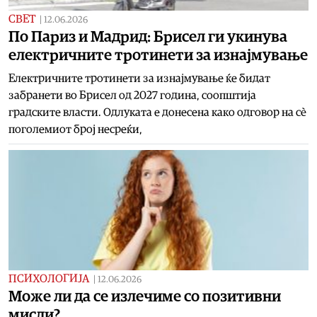
СВЕТ
|
12.06.2026
По Париз и Мадрид: Брисел ги укинува
електричните тротинети за изнајмување
Електричните тротинети за изнајмување ќе бидат
забранети во Брисел од 2027 година, соопштија
градските власти. Одлуката е донесена како одговор на сè
поголемиот број несреќи,
ПСИХОЛОГИЈА
|
12.06.2026
Може ли да се излечиме со позитивни
мисли?