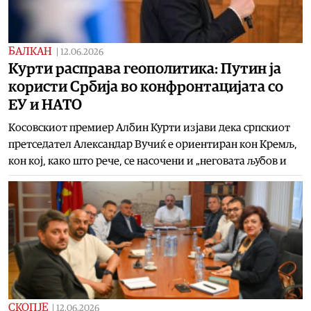
БАЛКАН
|
12.06.2026
Курти расправа геополитика: Путин ја
користи Србија во конфронтацијата со
ЕУ и НАТО
Косовскиот премиер Албин Курти изјави дека српскиот
претседател Александар Вучиќ е ориентиран кон Кремљ,
кон кој, како што рече, се насочени и „неговата љубов и
СКОПЈЕ
|
12.06.2026