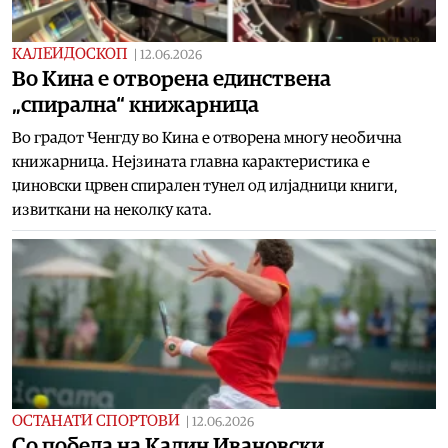
КАЛЕИДОСКОП
|
12.06.2026
Во Кина е отворена единствена
„спирална“ книжарница
Во градот Ченгду во Кина е отворена многу необична
книжарница. Нејзината главна карактеристика е
џиновски црвен спирален тунел од илјадници книги,
извиткани на неколку ката.
ОСТАНАТИ СПОРТОВИ
|
12.06.2026
Со победа на Калин Ивановски