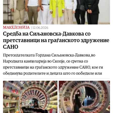
МАКЕДОНИЈА
|
12.06.2026
Средба на Сиљановска-Давкова со
претставници на граѓанското здружение
САНО
Претседателката Гордана Сиљановска-Давкова,во
Народната канцеларија во Скопје, се сретна со
претставници на граѓанското здружение САНО, кое ги
обединува родителите и децата што го победиле или