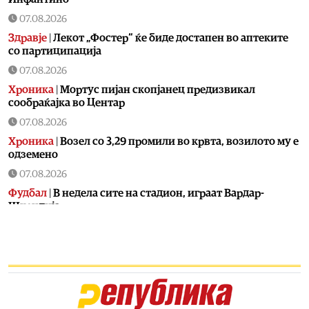
07.08.2026
Здравје
|
Лекот „Фостер“ ќе биде достапен во аптеките
со партиципација
07.08.2026
Хроника
|
Мортус пијан скопјанец предизвикал
сообраќајка во Центар
07.08.2026
Хроника
|
Возел со 3,29 промили во крвта, возилото му е
одземено
07.08.2026
Фудбал
|
В недела сите на стадион, играат Вардар-
Шкендија
07.08.2026
Фудбал
|
Винисиус остана во Реал
07.08.2026
Фудбал
|
Голманот кој беше хит на СП конечно потпиша
за голем клуб