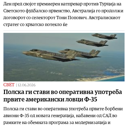
Ден пред својот премиерен натпревар против Турција на
Светското фудбалско првенство, Австралија го продолжи
договорот со селекторот Тони Попович. Австралискиот
стратег со хрватско потекло ќе
СВЕТ
|
12.06.2026
Полска ги стави во оперативна употреба
првите американски ловци Ф-35
Полска ги стави во оперативна употреба првите борбени
авиони Ф-35 од новата генерација, набавени од САД во
рамките на обемната програма за модернизација и