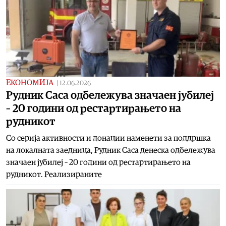
ЕКОНОМИЈА
|
12.06.2026
Рудник Саса одбележува значаен јубилеј
– 20 години од рестартирањето на
рудникот
Со серија активности и донации наменети за поддршка
на локалната заедница, Рудник Саса денеска одбележува
значаен јубилеј – 20 години од рестартирањето на
рудникот. Реализираните