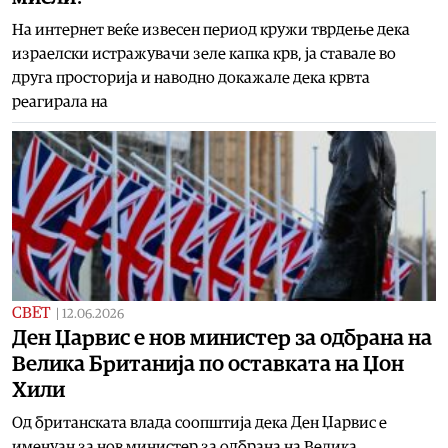
На интернет веќе извесен период кружи тврдење дека
израелски истражувачи зеле капка крв, ја ставале во
друга просторија и наводно докажале дека крвта
реагирала на
СВЕТ
|
12.06.2026
Ден Џарвис е нов министер за одбрана на
Велика Британија по оставката на Џон
Хили
Од британската влада соопштија дека Ден Џарвис е
именуан за нов министер за одбрана на Велика