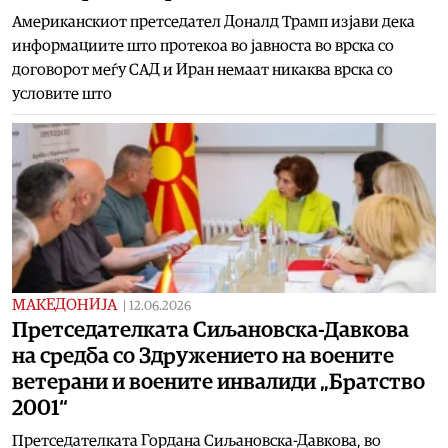
Американскиот претседател Доналд Трамп изјави дека
информациите што протекоа во јавноста во врска со
договорот меѓу САД и Иран немаат никаква врска со
условите што
МАКЕДОНИЈА
|
12.06.2026
Претседателката Сиљановска-Давкова
на средба со Здружението на воените
ветерани и воените инвалиди „Братство
2001“
Претседателката Гордана Сиљановска-Давкова, во