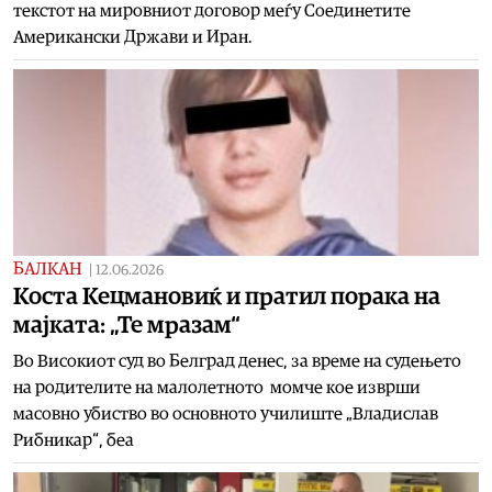
текстот на мировниот договор меѓу Соединетите
Американски Држави и Иран.
БАЛКАН
|
12.06.2026
Koста Кецмановиќ и пратил порака на
мајката: „Те мразам“
Во Високиот суд во Белград денес, за време на судењето
на родителите на малолетното момче кое изврши
масовно убиство во основното училиште „Владислав
Рибникар“, беа