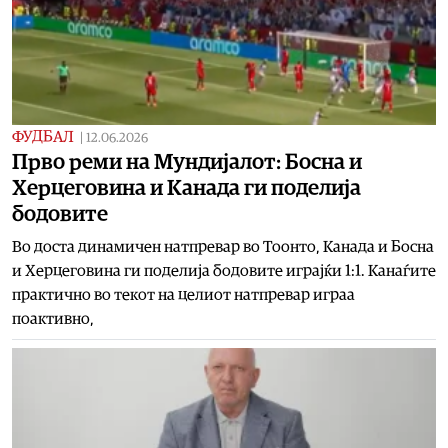
ФУДБАЛ
|
12.06.2026
Прво реми на Мундијалот: Босна и
Херцеговина и Канада ги поделија
бодовите
Во доста динамичен натпревар во Тоонто, Канада и Босна
и Херцеговина ги поделија бодовите играјќи 1:1. Канаѓите
практично во текот на целиот натпревар играа
поактивно,