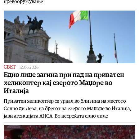
превооружување
СВЕТ
|
12.06.2026
Едно лице загина при пад на приватен
хеликоптер кај езерото Маџоре во
Италија
Приватен хеликоптер се урнал во близина на местото
Солчо ди Леза, на брегот на езерото Маџоре во Италија,
јави агенцијата АНСА. Во несреќата едно лице