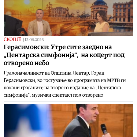
СКОПЈЕ
|
12.06.2026
Герасимовски: Утре сите заедно на
„Центарска симфонија“, на коцерт под
отворено небо
Градоначалникот на Општина Центар, Горан
Герасимовски, во гостување во програмата на МРТВ ги
покани граѓаните на второто издание на „Центарска
симфонија“, музички спектакл под отворено