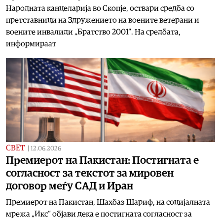
Народната канцеларија во Скопје, оствари средба со
претставници на Здружението на воените ветерани и
воените инвалиди „Братство 2001“. На средбата,
информираат
СВЕТ
|
12.06.2026
Премиерот на Пакистан: Постигната е
согласност за текстот за мировен
договор меѓу САД и Иран
Премиерот на Пакистан, Шахбаз Шариф, на социјалната
мрежа „Икс“ објави дека е постигната согласност за