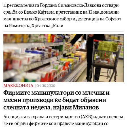
Претседателката Гордана Сиљановска-Давкова оствари
средба со Вељко Кајтази, претставник на 12 национални
малцинства во Хрватскиот сабор и делегација на Сојузот
на Ромите од Хрватска „Кали
МАКЕДОНИЈА
|
04.06.2026
Фирмите манипулатори со млечни и
месни производи ќе бидат објавени
следната недела, најави Миланов
Агенцијата за храна и ветеринарство (АХВ) идната недела
ќе ги објави фирмите кои правеле манипулации со