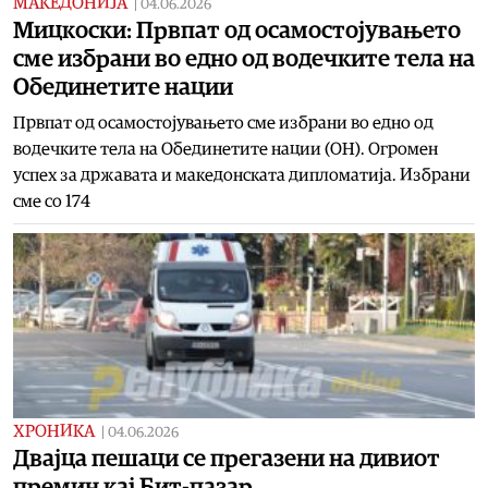
МАКЕДОНИЈА
|
04.06.2026
Мицкоски: Првпат од осамостојувањето
сме избрани во едно од водечките тела на
Обединетите нации
Првпат од осамостојувањето сме избрани во едно од
водечките тела на Обединетите нации (ОН). Огромен
успех за државата и македонската дипломатија. Избрани
сме со 174
ХРОНИКА
|
04.06.2026
Двајца пешаци се прегазени на дивиот
премин кај Бит-пазар