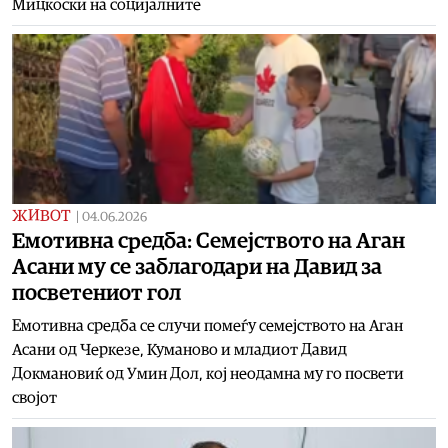
Мицкоски на социјалните
ЖИВОТ
|
04.06.2026
Емотивна средба: Семејството на Аган
Асани му се заблагодари на Давид за
посветениот гол
Емотивна средба се случи помеѓу семејството на Аган
Асани од Черкезе, Куманово и младиот Давид
Докмановиќ од Умин Дол, кој неодамна му го посвети
својот