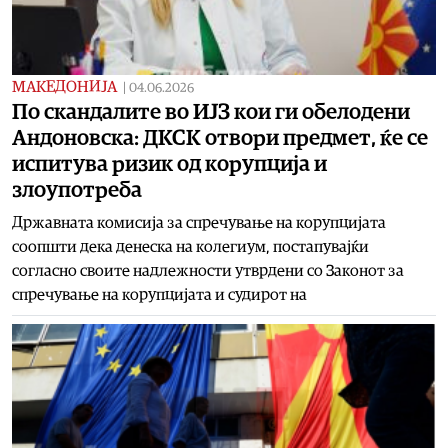
МАКЕДОНИЈА
|
04.06.2026
По скандалите во ИЈЗ кои ги обелодени
Андоновска: ДКСК отвори предмет, ќе се
испитува ризик од корупција и
злоупотреба
Државната комисија за спречување на корупцијата
соопшти дека денеска на колегиум, постапувајќи
согласно своите надлежности утврдени со Законот за
спречување на корупцијата и судирот на