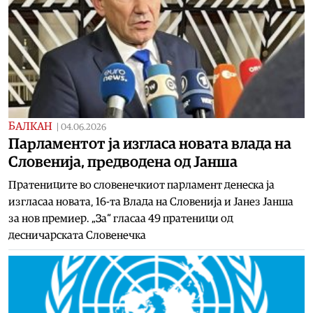
БАЛКАН
|
04.06.2026
Парламентот ја изгласа новата влада на
Словенија, предводена од Јанша
Пратениците во словенечкиот парламент денеска ја
изгласаа новата, 16-та Влада на Словенија и Јанез Јанша
за нов премиер. „За“ гласаа 49 пратеници од
десничарската Словенечка