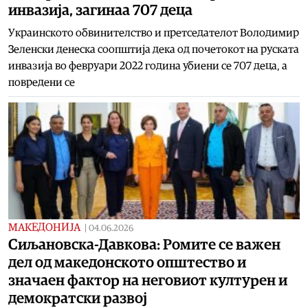
инвазија, загинаа 707 деца
Украинското обвинителство и претседателот Володимир
Зеленски денеска соопштија дека од почетокот на руската
инвазија во февруари 2022 година убиени се 707 деца, а
повредени се
МАКЕДОНИЈА
|
04.06.2026
Сиљановска-Давкова: Ромите се важен
дел од македонското општество и
значаен фактор на неговиот културен и
демократски развој