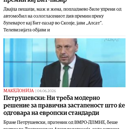
Двајца пешаци, маж и жена, попладнево биле удрени од
автомобил на озлогласениот див премин преку
булеварот кај Бит-пазар во Скопје, јави „Алсат“.
Телевизијата објави и
МАКЕДОНИЈА
|
04.06.2026
Петрушевски: Ни треба модерно
решение за правична застапеност што ќе
одговара на европски стандарди
Бране Петрушевски, пратеник од ВМРО-ДПМНЕ, беше