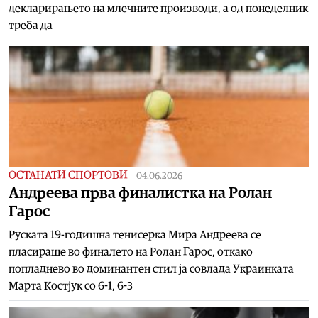
декларирањето на млечните производи, а од понеделник
треба да
ОСТАНАТИ СПОРТОВИ
|
04.06.2026
Андреева прва финалистка на Ролан
Гарос
Руската 19-годишна тенисерка Мира Андреева се
пласираше во финалето на Ролан Гарос, откако
попладнево во доминантен стил ја совлада Украинката
Марта Костјук со 6-1, 6-3