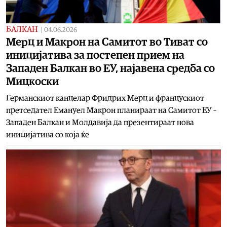
БАЛКАН
|
04.06.2026
Мерц и Макрон на Самитот во Тиват со
иницијатива за постепен прием на
Западен Балкан во ЕУ, најавена средба со
Мицкоски
Германскиот канцелар Фридрих Мерц и францускиот
претседател Емануел Макрон планираат на Самитот ЕУ –
Западен Балкан и Молдавија да презентираат нова
иницијатива со која ќе