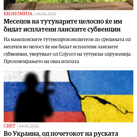
ЕКОНОМИЈА
|
04.06.2026
Месецов на тутунарите целосно ќе им
бидат исплатени ланските субвенции
На македонските тутунопроизводители до средината од
месецов во целост ќе им бидат исплатени ланските
субвенции, уверуваат од Сојузот на тутунски здруженија.
Пролонгирањето на оваа исплата
СВЕТ
|
04.06.2026
Во Украина, од почетокот на руската