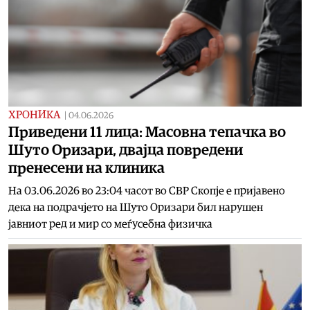
ХРОНИКА
|
04.06.2026
Приведени 11 лица: Масовна тепачка во
Шуто Оризари, двајца повредени
пренесени на клиника
На 03.06.2026 во 23:04 часот во СВР Скопје е пријавено
дека на подрачјето на Шуто Оризари бил нарушен
јавниот ред и мир со меѓусебна физичка