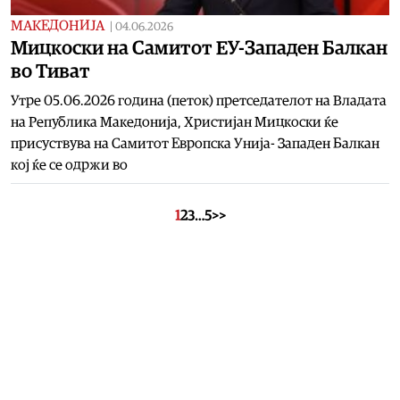
МАКЕДОНИЈА
|
04.06.2026
Мицкоски на Самитот ЕУ-Западен Балкан
во Тиват
Утре 05.06.2026 година (петок) претседателот на Владата
на Република Македонија, Христијан Мицкоски ќе
присуствува на Самитот Европска Унија- Западен Балкан
кој ќе се одржи во
1
2
3
…
5
>>