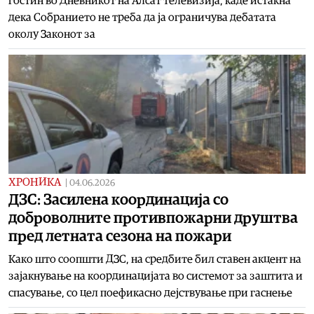
гостин во Дневникот на Алсат телевизија, каде истакна
дека Собранието не треба да ја ограничува дебатата
околу Законот за
ХРОНИКА
|
04.06.2026
ДЗС: Засилена координација со
доброволните противпожарни друштва
пред летната сезона на пожари
Како што соопшти ДЗС, на средбите бил ставен акцент на
зајакнување на координацијата во системот за заштита и
спасување, со цел поефикасно дејствување при гаснење