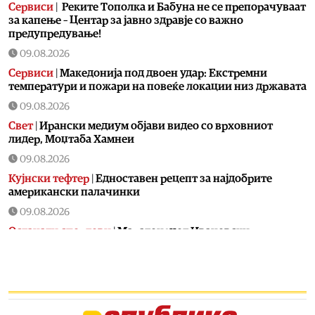
Сервиси
|
Реките Тополка и Бабуна не се препорачуваат
за капење – Центар за јавно здравје со важно
предупредување!
09.08.2026
Сервиси
|
Македонија под двоен удар: Екстремни
температури и пожари на повеќе локации низ државата
09.08.2026
Свет
|
Ирански медиум објави видео со врховниот
лидер, Моџтаба Хамнеи
09.08.2026
Кујнски тефтер
|
Едноставен рецепт за најдобрите
американски палачинки
09.08.2026
Останати спортови
|
Маратонецот Ивановски
единствен македонски атлетичар на ЕП во Бирмингем
09.08.2026
Ракомет
|
Македонските ракометни кадети деветти во
Европа