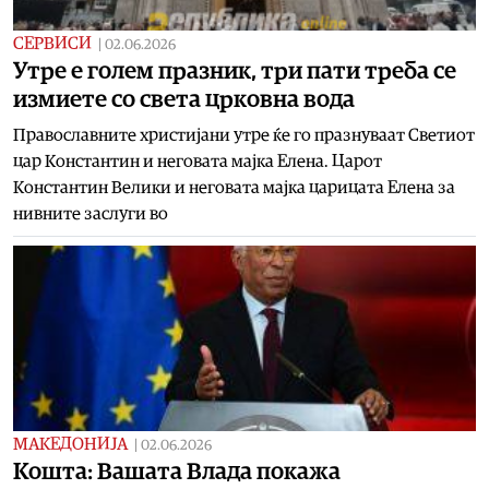
СЕРВИСИ
|
02.06.2026
Утре е голем празник, три пати треба се
измиете со света црковна вода
Православните христијани утре ќе го празнуваат Светиот
цар Константин и неговата мајка Елена. Царот
Константин Велики и неговата мајка царицата Елена за
нивните заслуги во
МАКЕДОНИЈА
|
02.06.2026
Кошта: Вашата Влада покажа