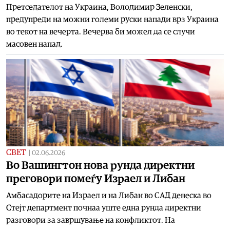
Претседателот на Украина, Володимир Зеленски,
предупреди на можни големи руски напади врз Украина
во текот на вечерта. Вечерва би можел да се случи
масовен напад.
СВЕТ
|
02.06.2026
Во Вашингтон нова рунда директни
преговори помеѓу Израел и Либан
Амбасадорите на Израел и на Либан во САД денеска во
Стејт департмент почнаа уште една рунда директни
разговори за завршување на конфликтот. На