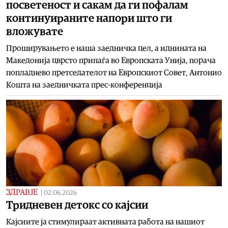
посветеност и сакам да ги пофалам
континуираните напори што ги
вложувате
Проширувањето е наша заедничка цел, а иднината на
Македонија цврсто припаѓа во Европската Унија, порача
попладнево претседателот на Европскиот Совет, Антонио
Кошта на заедничката прес-конференција
ЗДРАВЈЕ
|
02.06.2026
Тридневен детокс со кајсии
Кајсиите ја стимулираат активната работа на нашиот