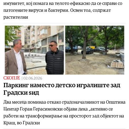
имунитет, кој помага на телото ефикасно да се справи со
патогените вируси и бактерии. Освен тоа, содржат
растителни
СКОПЈЕ
|
02.06.2026
Паркинг наместо детско игралиште зад
Градски ѕид
Два месеца поминаа откако градоначалникот на Општина
Центар Горан Герасимовски објави дека „активно се
работи на трансформирање на просторот зад објектот на
Краш, во Градски