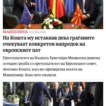
МАКЕДОНИЈА
|
02.06.2026
На Кошта му истакнав дека граѓаните
очекуваат конкретен напредок на
европскиот пат
Претседателот на Владата Христијан Мицкоски денеска
оствари средба со претседателот на Европскиот совет,
Антонио Кошта, кој е во официјална посета на
Македонија. Како што сподели