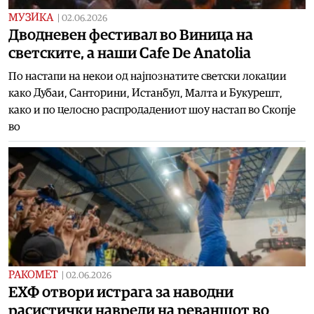
МУЗИКА
|
02.06.2026
Дводневен фестивал во Виница на
светските, а наши Cafe De Anatolia
По настапи на некои од најпознатите светски локации
како Дубаи, Санторини, Истанбул, Малта и Букурешт,
како и по целосно распродадениот шоу настап во Скопје
во
РАКОМЕТ
|
02.06.2026
ЕХФ отвори истрага за наводни
расистички навреди на реваншот во