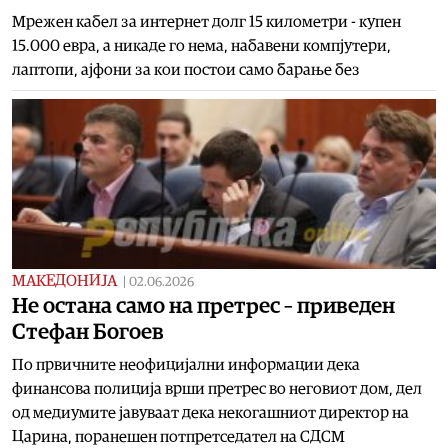
Мрежен кабел за интернет долг 15 километри - купен
15.000 евра, а никаде го нема, набавени компјутери,
лаптопи, ајфони за кои постои само барање без
МАКЕДОНИЈА
|
02.06.2026
Не остана само на претрес – приведен
Стефан Богоев
По првичните неофицијални информации дека
финансова полиција врши претрес во неговиот дом, дел
од медиумите јавуваат дека некогашниот директор на
Царина, поранешен потпретседател на СДСМ