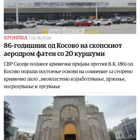
ХРОНИКА
|
02.06.2026
86-годишник од Косово на скопскиот
аеродром фатен со 20 куршуми
СВР Скопје поднесе кривична пријава против В.К. (86) од
Косово поради постоење основи на сомнение за сторено
кривично дело „неовластено изработување, држење,
посредување и тргување