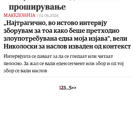
МАКЕДОНИЈА
|
02.06.2026
„Најтрагично, во истово интервју
зборувам за тоа како беше претходно
злоупотребувана една моја изјава“, вели
Николоски за наслов изваден од контекст
Интервјуата се даваат за да се гледаат или читаат
целосно. За жал се вади еден сегмент или збор и од тој
збор се вади наслов
1
2
3
…
5
>>