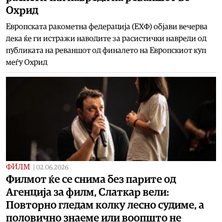
Охрид
Европската ракометна федерација (ЕХФ) објави вечерва
дека ќе ги истражи наводите за расистички навреди од
публиката на реваншот од финалето на Европскиот куп
меѓу Охрид
ФИЛМ
|
02.06.2026
Филмот ќе се снима без парите од
Агенција за филм, Слаткар вели:
Повторно гледам колку лесно судиме, а
половично знаеме или воопшто не