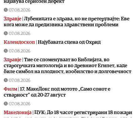
најавува сериозен дефект
07.08.2026
Здравје
|
Лубеницата е здрава, но не претерувајте: Еве
кога може да предизвика здравствени проблеми
07.08.2026
Калеидоскоп
|
Најубавата сцена од Охрид
07.08.2026
Здравје
|
Тие се споменуваат во Библијата, во
старогрчката митологија и во древниот Египет, каде
биле симбол на плодност, изобилство и долговечност
07.08.2026
Филм
|
17. МакеДокс под мотото „Само сонот е
стварност“ од 20-27 август
07.08.2026
Македонија
|
ЦУК: До 18 часот регистрирани 18 пожари
на отворено, четири се активни, два се под контрола, а
12 се изгаснати
07.08.2026