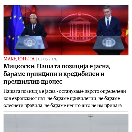
МАКЕДОНИЈА
|
02.06.2026
Мицкоски: Нашата позиција е јасна,
бараме принципи и кредибилен и
предвидлив процес
Нашата позиција е јасна - остануваме цврсто определени
кон европскиот пат, не бараме привилегии, не бараме
олеснети правила, не бараме нешто што не им припаѓа