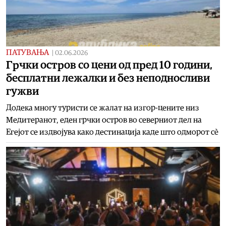
ПАТУВАЊА
|
02.06.2026
Грчки остров со цени од пред 10 години,
бесплатни лежалки и без неподносливи
гужви
Додека многу туристи се жалат на изгор-цените низ
Медитеранот, еден грчки остров во северниот дел на
Егејот се издвојува како дестинација каде што одморот сè