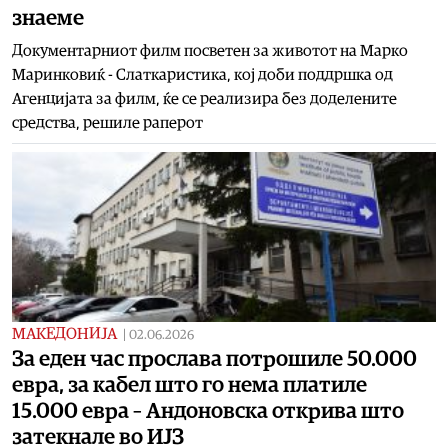
знаеме
Документарниот филм посветен за животот на Марко
Маринковиќ - Слаткаристика, кој доби поддршка од
Агенцијата за филм, ќе се реализира без доделените
средства, решиле раперот
МАКЕДОНИЈА
|
02.06.2026
За еден час прослава потрошиле 50.000
евра, за кабел што го нема платиле
15.000 евра – Андоновска открива што
затекнале во ИЈЗ