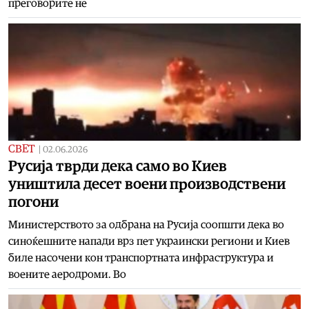
преговорите не
СВЕТ
|
02.06.2026
Русија тврди дека само во Киев
уништила десет воени производствени
погони
Министерството за одбрана на Русија соопшти дека во
синоќешните напади врз пет украински региони и Киев
биле насочени кон транспортната инфраструктура и
воените аеродроми. Во