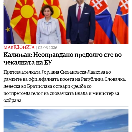
МАКЕДОНИЈА
|
02.06.2026
Калињак: Неоправдано предолго сте во
чекалната на ЕУ
Претседателката Гордана Сиљановска-Давкова во
рамките на официјалната посета на Република Словaчка,
денеска во Братислава оствари средба со
потпретседателот на словачката Влада и министер за
одбрана,