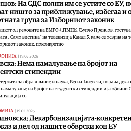
џов: На СДС полни им се устите со ЕУ, н
ат ништо за приближување, избегаа и 
тната група за Изборниот законик
никот од редовите на ВМРО-ДПМНЕ, Љупчо Пренџов, гостува
ата ,,Само вистина“ на телевизија Канал 5, каде се осврна на 
орниот законик, поконкретно
ДОНИЈА
|
19.05.2026
вска: Нема намалување на бројот на
дентски стипендии
ерката за образование и наука, Весна Јаневска, порача дека
 намалување на бројот на студентски стипендии и ја обвини
ипулација со
ОМИЈА
|
19.05.2026
иновска: Декарбонизацијата-конкрете
каз и дел од нашите обврски кон ЕУ