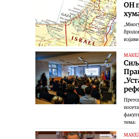
ОН п
хум
„Многу
бродов
изјави
МАКЕ
Сиљ
Пра
„Уст
реф
Претсе
посета
факулт
тема:
МАКЕ