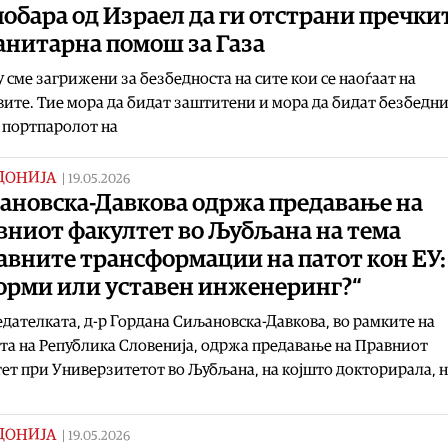
обара од Израел да ги отстрани пречкит
анитарна помош за Газа
 сме загрижени за безбедноста на сите кои се наоѓаат на
ите. Тие мора да бидат заштитени и мора да бидат безбедни
 портпаролот на
ДОНИЈА
|
19.05.2026
ановска-Давкова одржа предавање на
вниот факултет во Љубљана на тема
авните трансформации на патот кон ЕУ:
орми или уставен инженеринг?“
дателката, д-р Гордана Сиљановска-Давкова, во рамките на
та на Република Словенија, одржа предавање на Правниот
ет при Универзитетот во Љубљана, на којшто докторирала, 
ДОНИЈА
|
19.05.2026