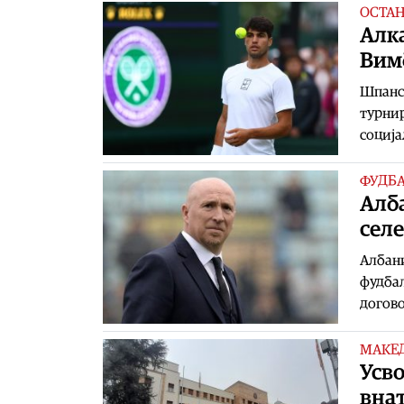
ОСТА
Алка
Вим
Шпанск
турнир
социј
ФУДБ
Алба
сел
Албани
фудбал
догово
МАКЕ
Усво
вна