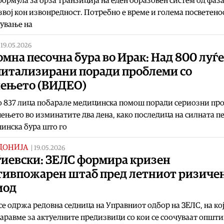
ормула за брза транзиција на еден образовен систем од фаза
звој кон извонредност. Потребно е време и голема посветено
ување на
|
19.05.2026
мна песочна бура во Ирак: Над 800 луѓе
питализирани поради проблеми со
ењето (ВИДЕО)
о 837 лица побарале медицинска помош поради сериозни пр
ењето во изминатите два дена, како последица на силната п
инска бура што го
ДОНИЈА
|
19.05.2026
ѓиевски: ЗЕЛС формира кризен
тивпожарен штаб пред летниот ризиче
иод
се одржа редовна седница на Управниот одбор на ЗЕЛС, на ко
аравме за актуелните предизвици со кои се соочуваат општи