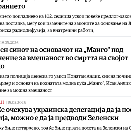
ранието
ието попладнево на 102. седница усвои повеќе предлог-зако
на постапка, меѓу кои измените на законите за основање на 
нска радиодифузија, за внатрешни работи,
|
19.05.2026
ен синот на основачот на „Манго“ под
ение за вмешаност во смртта на својот
ко
ата полиција денеска го уапси Џонатан Андик, син на почин
рдер и основач на познатата модна куќа „Манго“, Исак Андик
ние за можна вмешаност
АН
|
19.05.2026
Се очекува украинска делегација да ја п
ја, можно е да ја предводи Зеленски
у биде потврдено, тоа ќе биде првата посета на Зеленски на 