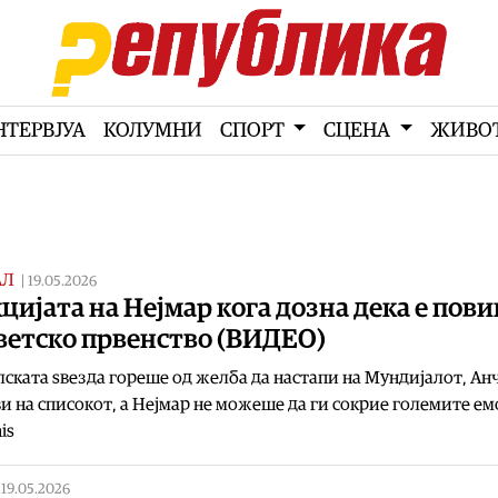
НТЕРВЈУА
КОЛУМНИ
СПОРТ
СЦЕНА
ЖИВО
АЛ
|
19.05.2026
цијата на Нејмар кога дозна дека е пов
ветско првенство (ВИДЕО)
ската ѕвезда гореше од желба да настапи на Мундијалот, Ан
ви на списокот, а Нејмар не можеше да ги сокрие големите е
is
|
19.05.2026