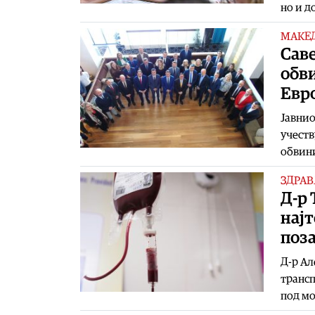
но и д
МАКЕ
Саве
обв
Евр
Јавнио
учеств
обвини
ЗДРАВ
Д-р
најт
поза
Д-р Ал
трансп
под мо