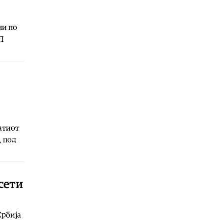
Анализата на водата за пиење во
Гостивар ќе биде објавена до 20
август
ни по
05.08.2026
ЈП
Свет
|
Жена избоде четири лица во
центарот на Лондон
05.08.2026
Македонија
|
По краткотрајно
доцнење во испораките
обезбедени се потребните
препарати за Клиниката за
радиотерапија и онкологија
атиот
05.08.2026
, под
осети
Србија