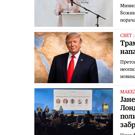
Минист
Божино
порача
СВЕТ
Трам
нап
Претсе
неопхо
новина
МАКЕ
Јане
Лонд
поли
забр