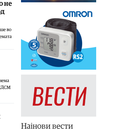
о не
од
ше во
темата
 нема
 СДСМ
н
Најнови вести