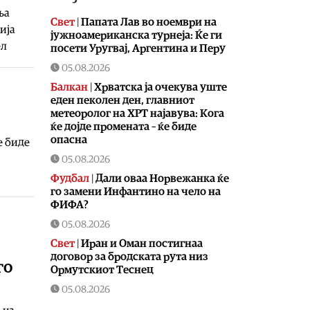
ња
Свет
|
Папата Лав во ноември на
ија
јужноамериканска турнеја: Ќе ги
ел
посети Уругвај, Аргентина и Перу
05.08.2026
Балкан
|
Хрватска ја очекува уште
еден пеколен ден, главниот
метеоролог на ХРТ најавува: Кога
ќе дојде промената – ќе биде
опасна
е биде
05.08.2026
Фудбал
|
Дали оваа Норвежанка ќе
го замени Инфантино на чело на
ФИФА?
05.08.2026
Свет
|
Иран и Оман постигнаа
договор за бродската рута низ
го
Ормутскиот Теснец
05.08.2026
Свет
|
Русија погодила уште три