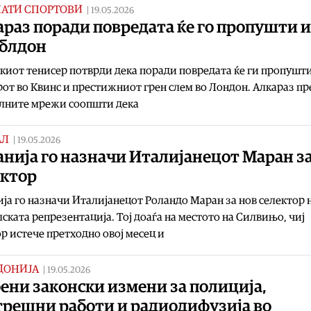
НАТИ СПОРТОВИ
|
19.05.2026
раз поради повредата ќе го пропушти и
блдон
иот тенисер потврди дека поради повредата ќе ги пропушти
от во Квинс и престижниот грен слем во Лондон. Алкараз пр
алните мрежи соопшти дека
АЛ
|
19.05.2026
нија го назначи Италијанецот Маран з
ектор
ја го назначи Италијанецот Роландо Маран за нов селектор 
ската репрезентација. Тој доаѓа на местото на Силвињо, чиј
р истече претходно овој месец и
ДОНИЈА
|
19.05.2026
ени законски измени за полиција,
трешни работи и радиодифузија во