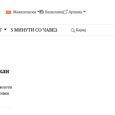
Македонски
Неделник
Архива
Т
5 МИНУТИ СО ЧАВЕЗ
Барај
икан
челоти
моции.