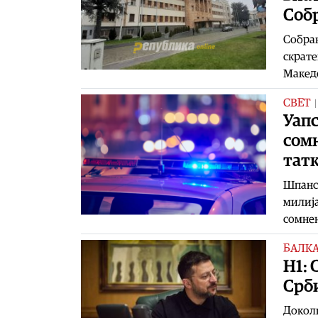
Соб
Собран
скрате
Македо
СВЕТ
Уапс
сомн
тат
Шпанск
милија
сомне
БАЛК
Н1: 
Срби
Доколк