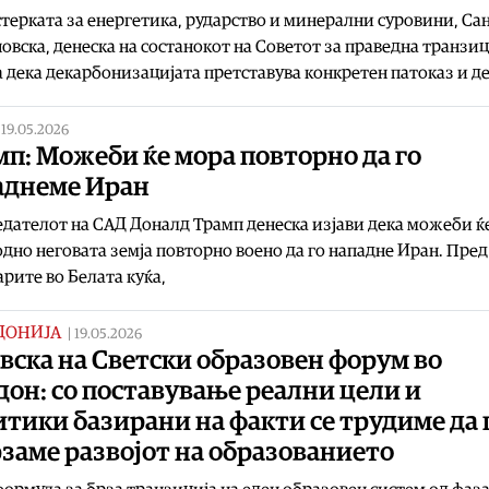
ерката за енергетика, рударство и минерални суровини, Са
вска, денеска на состанокот на Советот за праведна транзиц
 дека декарбонизацијата претставува конкретен патоказ и д
|
19.05.2026
п: Можеби ќе мора повторно да го
аднеме Иран
дателот на САД Доналд Трамп денеска изјави дека можеби ќ
дно неговата земја повторно воено да го нападне Иран. Пред
рите во Белата куќа,
ДОНИЈА
|
19.05.2026
вска на Светски образовен форум во
он: со поставување реални цели и
тики базирани на факти се трудиме да 
заме развојот на образованието