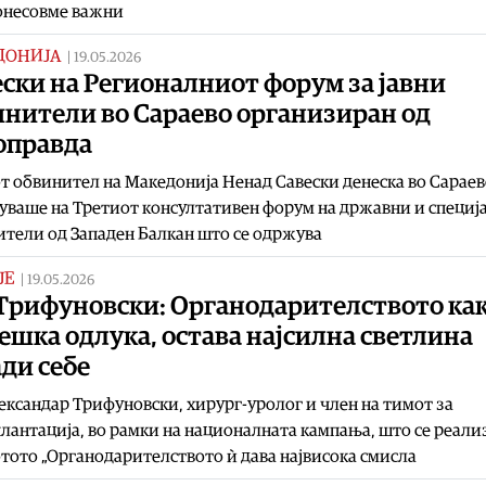
онесовме важни
ДОНИЈА
|
19.05.2026
ски на Регионалниот форум за јавни
инители во Сараево организиран од
оправда
т обвинител на Македонија Ненад Савески денеска во Сарае
уваше на Третиот консултативен форум на државни и специј
тели од Западен Балкан што се одржува
ЈЕ
|
19.05.2026
 Трифуновски: Органодарителството ка
ешка одлука, остава најсилна светлина
ди себе
ександар Трифуновски, хирург-уролог и член на тимот за
лантација, во рамки на националната кампања, што се реали
тото „Органодарителството ѝ дава највисока смисла