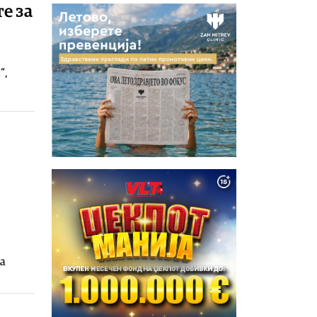
е за
“,
на