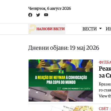
Skip to main content
Четврток, 6 август 2026
ВЕСТИ
И
НАЈНОВИ ВЕСТИ
Дневни објави: 19 мај 2026
ФУДБ
Реак
за С
Бразил
го ста
View th
СВЕТ