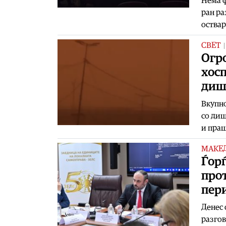
Нема ф
ран ра
оствар
СВЕТ
Огро
хос
диш
Вкупн
со диш
и праш
МАКЕ
Ѓор
про
пер
Денес 
разгов