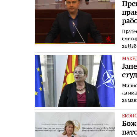
Прен
прав
рабо
Прате
емисиј
за Изб
МАКЕ
Јане
сту
Минист
да има
за ман
ЕКОН
Бож
пато