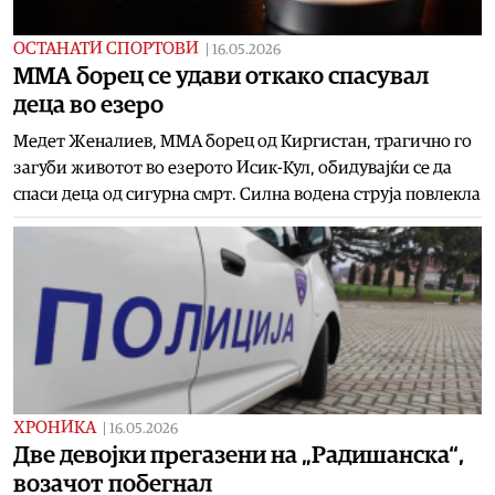
ОСТАНАТИ СПОРТОВИ
|
16.05.2026
ММА борец се удави откако спасувал
деца во езеро
Медет Женалиев, ММА борец од Киргистан, трагично го
загуби животот во езерото Исик-Кул, обидувајќи се да
спаси деца од сигурна смрт. Силна водена струја повлекла
ХРОНИКА
|
16.05.2026
Две девојки прегазени на „Радишанска“,
возачот побегнал