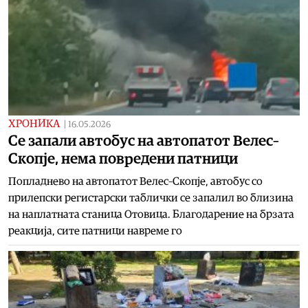
ХРОНИКА
|
16.05.2026
Се запали автобус на автопатот Велес–
Скопје, нема повредени патници
Попладнево на автопатот Велес–Скопје, автобус со
прилепски регистарски таблички се запалил во близина
на наплатната станица Отовица. Благодарение на брзата
реакција, сите патници навреме го