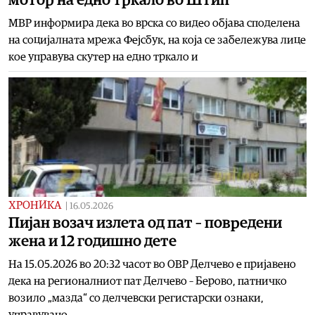
МВР информира дека во врска со видео објава споделена
на социјалната мрежа Фејсбук, на која се забележува лице
кое управува скутер на едно тркало и
ХРОНИКА
|
16.05.2026
Пијан возач излета од пат – повредени
жена и 12 годишно дете
На 15.05.2026 во 20:32 часот во ОВР Делчево е пријавено
дека на регионалниот пат Делчево – Берово, патничко
возило „мазда“ со делчевски регистарски ознаки,
управувано