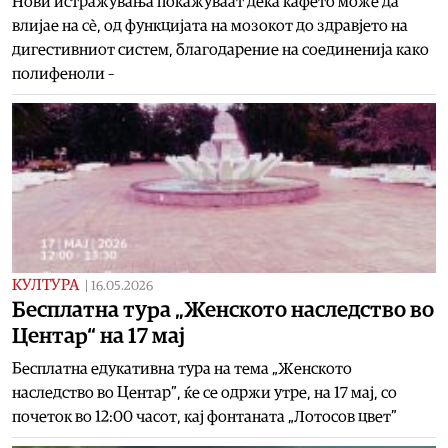
Нови истражувања покажуваат дека кафето може да
влијае на сè, од функцијата на мозокот до здравјето на
дигестивниот систем, благодарение на соединенија како
полифеноли –
КУЛТУРА
|
16.05.2026
Бесплатна тура „Женското наследство во
Центар“ на 17 мај
Бесплатна едукативна тура на тема „Женското
наследство во Центар”, ќе се одржи утре, на 17 мај, со
почеток во 12:00 часот, кај фонтаната „Лотосов цвет”