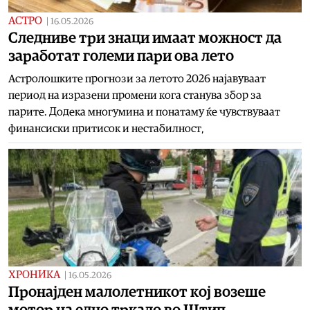
АСТРО
|
16.05.2026
Следниве три знаци имаат можност да
заработат големи пари ова лето
Астролошките прогнози за летото 2026 најавуваат
период на изразени промени кога станува збор за
парите. Додека многумина и понатаму ќе чувствуваат
финансиски притисок и нестабилност,
ХРОНИКА
|
16.05.2026
Пронајден малолетникот кој возеше
мотор на едно тркало во Штип