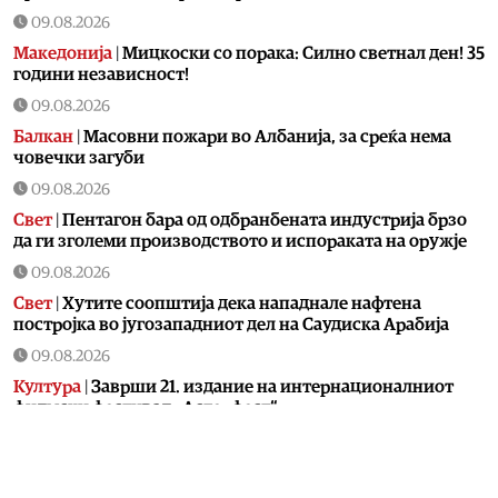
09.08.2026
Македонија
|
Мицкоски со порака: Силно светнал ден! 35
години независност!
09.08.2026
Балкан
|
Масовни пожари во Албанија, за среќа нема
човечки загуби
09.08.2026
Свет
|
Пентагон бара од одбранбената индустрија брзо
да ги зголеми производството и испораката на оружје
09.08.2026
Свет
|
Хутите соопштија дека нападнале нафтена
постројка во југозападниот дел на Саудиска Арабија
09.08.2026
Култура
|
Заврши 21. издание на интернационалниот
филмски фестивал „Астерфест“
09.08.2026
Економија
|
Инфлацијата од 5,7 падна на 2,3 проценти