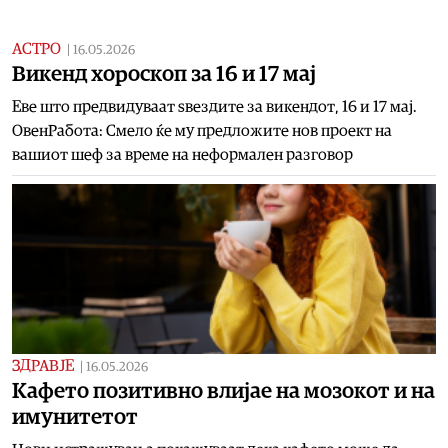
АСТРО
|
16.05.2026
Викенд хороскоп за 16 и 17 мај
Еве што предвидуваат ѕвездите за викендот, 16 и 17 мај.
ОвенРабота: Смело ќе му предложите нов проект на
вашиот шеф за време на неформален разговор
ЗДРАВЈЕ
|
16.05.2026
Кафето позитивно влијае на мозокот и на
имунитетот