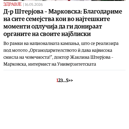
ЗДРАВЈЕ
|
16.05.2026
Д-р Штерјова – Марковска: Благодариме
на сите семејства кои во најтешките
моменти одлучија да ги донираат
органите на своите најблиски
Во рамки на националната кампања, што се реализира
под мотото „Органодарителството ѝ дава највисока
смисла на човечноста!“, доктор Жаклина Штерјова –
Марковска, интернист на Универзитетската
1
2
3
…
5
>>