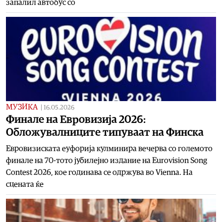
запалил автобус со
МУЗИКА
|
16.05.2026
Финале на Евровизија 2026:
Обложувалниците типуваат на Финска
Евровизиската еуфорија кулминира вечерва со големото
финале на 70-тото јубилејно издание на Eurovision Song
Contest 2026, кое годинава се одржува во Vienna. На
сцената ќе