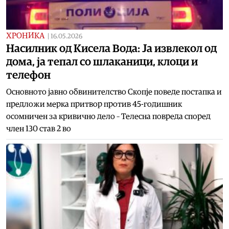
ХРОНИКА
|
16.05.2026
Насилник од Кисела Вода: Ја извлекол од
дома, ја тепал со шлаканици, клоци и
телефон
Основното јавно обвинителство Скопје поведе постапка и
предложи мерка притвор против 45-годишник
осомничен за кривично дело – Телесна повреда според
член 130 став 2 во