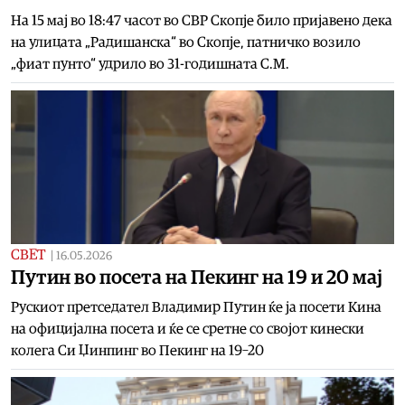
На 15 мај во 18:47 часот во СВР Скопје било пријавено дека
на улицата „Радишанска“ во Скопје, патничко возило
„фиат пунто“ удрило во 31-годишната С.М.
СВЕТ
|
16.05.2026
Путин во посета на Пекинг на 19 и 20 мај
Рускиот претседател Владимир Путин ќе ја посети Кина
на официјална посета и ќе се сретне со својот кинески
колега Си Џинпинг во Пекинг на 19–20