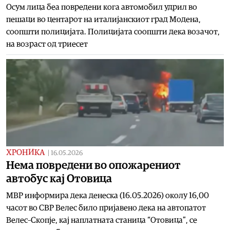
Осум лица беа повредени кога автомобил удрил во
пешаци во центарот на италијанскиот град Модена,
соопшти полицијата. Полицијата соопшти дека возачот,
на возраст од триесет
ХРОНИКА
|
16.05.2026
Нема повредени во опожарениот
автобус кај Отовица
МВР информира дека денеска (16.05.2026) околу 16,00
часот во СВР Велес било пријавено дека на автопатот
Велес–Скопје, кај наплатната станица “Отовица”, се