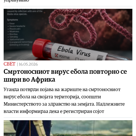
СВЕТ
|
16.05.2026
Смртоносниот вирус ебола повторно се
шири во Африка
Уганда потврди појава на жариште на смртоносниот
вирус ебола на својата територија, соопшти
Министерството за здравство на земјата. Надлежните
власти информираа дека е регистриран сојот