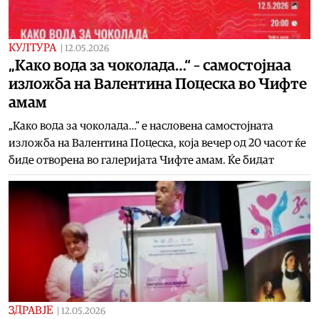
КУЛТУРА
|
12.05.2026
„Како вода за чоколада…“ – самостојнаа
изложба на Валентина Поцеска во Чифте
амам
„Како вода за чоколада…“ е насловена самостојната
изложба на Валентина Поцеска, која вечер од 20 часот ќе
биде отворена во галеријата Чифте амам. Ќе бидат
ЗДРАВЈЕ
|
12.05.2026