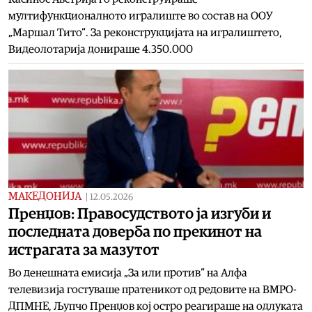
мултифункционалното игралиште во состав на ООУ
„Маршал Тито“. За реконструкцијата на игралиштето,
Видеолотарија донираше 4.350.000
МАКЕДОНИЈА
|
12.05.2026
Пренџов: Правосудството ја изгуби и
последната доверба по прекинот на
истрагата за мазутот
Во денешната емисија „За или против“ на Алфа
телевизија гостуваше пратеникот од редовите на ВМРО-
ДПМНЕ, Љупчо Пренџов кој остро реагираше на одлуката