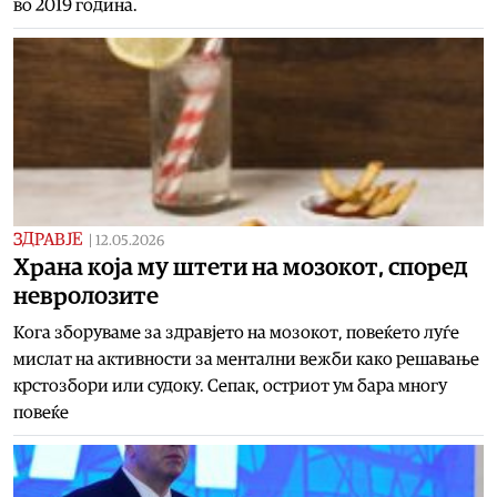
во 2019 година.
ЗДРАВЈЕ
|
12.05.2026
Храна која му штети на мозокот, според
невролозите
Кога зборуваме за здравјето на мозокот, повеќето луѓе
мислат на активности за ментални вежби како решавање
крстозбори или судоку. Сепак, остриот ум бара многу
повеќе