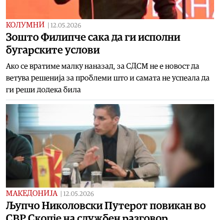
КОЛУМНИ
|
12.05.2026
Зошто Филипче сака да ги исполни
бугарските услови
Ако се вратиме малку наназад, за СДСМ не е новост да
ветува решенија за проблеми што и самата не успеала да
ги реши додека била
МАКЕДОНИЈА
|
12.05.2026
Љупчо Николовски Путерот повикан во
СВР Скопје на службен разговор