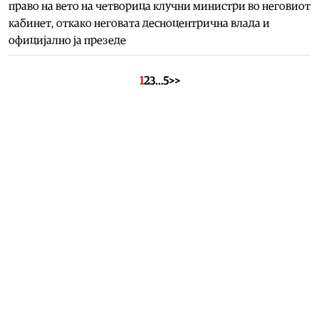
право на вето на четворица клучни министри во неговиот
кабинет, откако неговата десноцентрична влада и
официјално ја презеде
1
2
3
…
5
>>