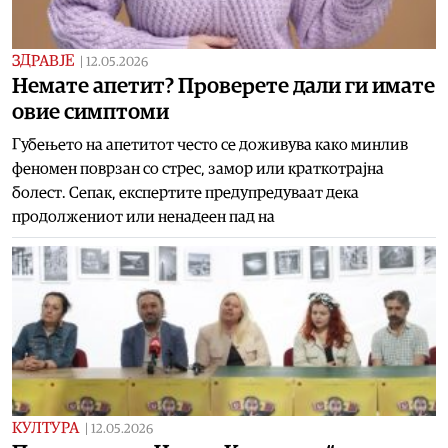
ЗДРАВЈЕ
|
12.05.2026
Немате апетит? Проверете дали ги имате
овие симптоми
Губењето на апетитот често се доживува како минлив
феномен поврзан со стрес, замор или краткотрајна
болест. Сепак, експертите предупредуваат дека
продолжениот или ненадеен пад на
КУЛТУРА
|
12.05.2026