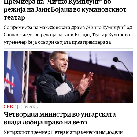
Премиера на „Чичко Кумплунг“ во
режија на Јани Бојаџи во кумановскиот
театар
Со премиера на македонската драма „Чичко Кумплунг“ од
Сашко Насев, во режија на Јани Бојаџи, Театар Куманово
утревечер ќе ја отвори својата прва премиера за
СВЕТ
|
12.05.2026
Четворица министри во унгарската
влада добија право на вето
Унгарскиот премиер Петер Маѓар денеска им додели