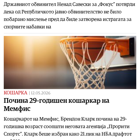
Државниот обвинител Ненад Савески за „Фокус“ потврди
дека од Републичкото јавно обвинителство не било
побарано мислење пред да биде затворена истрагата за
спорните набавки на
КОШАРКА
|
12.05.2026
Почина 29-годишен кошаркар на
Мемфис
Кошаркарот на Мемфис, Брендон Кларк почина на 29-
годишна возраст соопшти неговата агенција „Прорити
Спортс“. Кларк беше избран како 21.пик на НБА драфтот