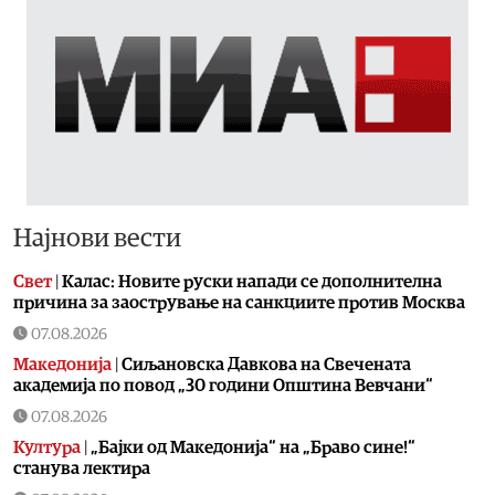
Најнови вести
Свет
|
Калас: Новите руски напади се дополнителна
причина за заострување на санкциите против Москва
07.08.2026
Македонија
|
Сиљановска Давкова на Свечената
академија по повод „30 години Општина Вевчани“
07.08.2026
Култура
|
„Бајки од Македонија“ на „Браво сине!“
станува лектира