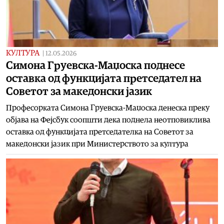
КУЛТУРА
|
12.05.2026
Симона Груевска-Маџоска поднесе
оставка од функцијата претседател на
Советот за македонски јазик
Професорката Симона Груевска-Маџоска денеска преку
објава на Фејсбук соопшти дека поднела неотповиклива
оставка од функцијата претседателка на Советот за
македонски јазик при Министерството за култура