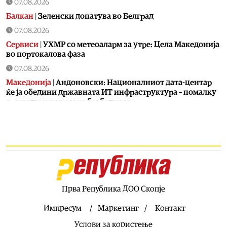
07.08.2026
Балкан
|
Зеленски допатува во Белград
07.08.2026
Сервиси
|
УХМР со метеоаларм за утре: Цела Македонија
во портокалова фаза
07.08.2026
Македонија
|
Андоновски: Националниот дата-центар
ќе ја обедини државната ИТ инфраструктура – помалку
трошоци и повисока безбедност
07.08.2026
Живот
|
Збогум на 24-часовниот ден: Земјата полека се
забавува – еве кога денот би можел да стане 25 часа
07.08.2026
Економија
|
Скокна минималниот износ за К-15 – Еве
колку пари ќе ни легнат на сметка годинава
Прва Република ДОО Скопје
07.08.2026
Живот
|
Не ги игнорирајте овие знаци: Бојлерот може да
Импресум
Маркетинг
Контакт
најавува сериозен дефект
Услови за користење