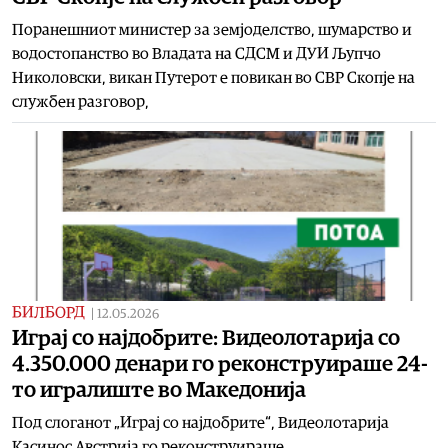
Поранешниот министер за земјоделство, шумарство и
водостопанство во Владата на СДСМ и ДУИ Љупчо
Николовски, викан Путерот е повикан во СВР Скопје на
службен разговор,
БИЛБОРД
|
12.05.2026
Играј со најдобрите: Видеолотарија со
4.350.000 денари го реконструираше 24-
то игралиште во Македонија
Под слоганот „Играј со најдобрите“, Видеолотарија
Касинос Австрија го реконструираше