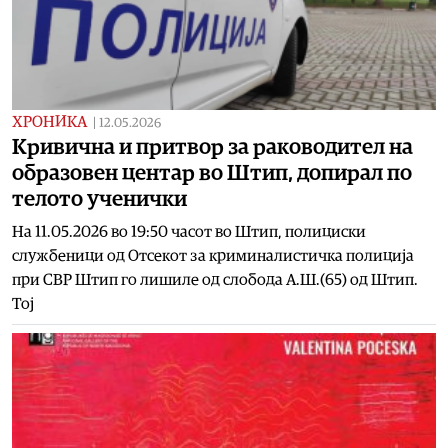
ХРОНИКА
|
12.05.2026
Кривична и притвор за раководител на
образовен центар во Штип, допирал по
телото ученички
На 11.05.2026 во 19:50 часот во Штип, полициски
службеници од Отсекот за криминалистичка полиција
при СВР Штип го лишиле од слобода А.Ш.(65) од Штип.
Тој