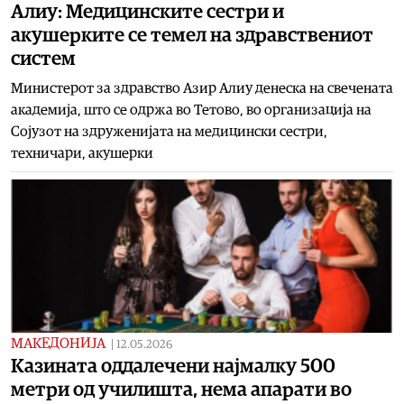
Алиу: Медицинските сестри и
акушерките се темел на здравствениот
систем
Министерот за здравство Азир Алиу денеска на свечената
академија, што се одржа во Тетово, во организација на
Сојузот на здруженијата на медицински сестри,
техничари, акушерки
МАКЕДОНИЈА
|
12.05.2026
Казината оддалечени најмалку 500
метри од училишта, нема апарати во