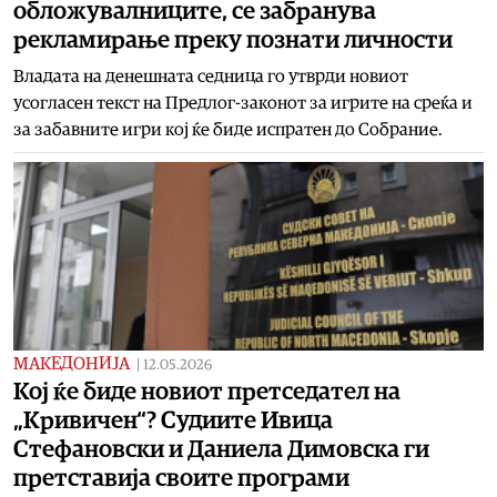
обложувалниците, се забранува
рекламирање преку познати личности
Владата на денешната седница го утврди новиот
усогласен текст на Предлог-законот за игрите на среќа и
за забавните игри кој ќе биде испратен до Собрание.
МАКЕДОНИЈА
|
12.05.2026
Кој ќе биде новиот претседател на
„Кривичен“? Судиите Ивица
Стефановски и Даниела Димовска ги
претставија своите програми