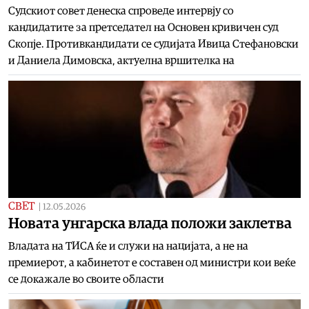
Судскиот совет денеска спроведе интервју со
кандидатите за претседател на Основен кривичен суд
Скопје. Противкандидати се судијата Ивица Стефановски
и Даниела Димовска, актуелна вршителка на
СВЕТ
|
12.05.2026
Новата унгарска влада положи заклетва
Владата на ТИСА ќе и служи на нацијата, а не на
премиерот, а кабинетот е составен од министри кои веќе
се докажале во своите области