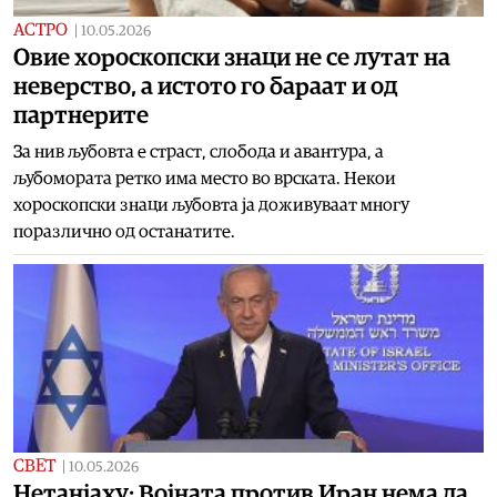
АСТРО
|
10.05.2026
Овие хороскопски знаци не се лутат на
неверство, а истото го бараат и од
партнерите
За нив љубовта е страст, слобода и авантура, а
љубомората ретко има место во врската. Некои
хороскопски знаци љубовта ја доживуваат многу
поразлично од останатите.
СВЕТ
|
10.05.2026
Нетанјаху: Војната против Иран нема да