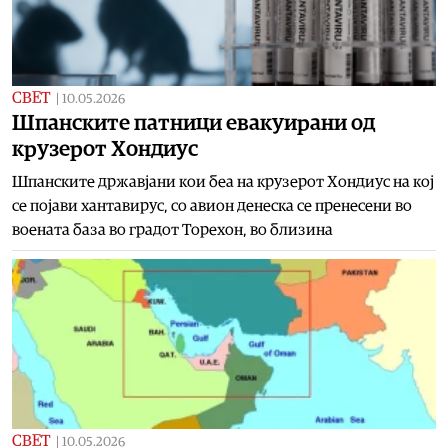
СВЕТ
|
10.05.2026
Шпанските патници евакуирани од
крузерот Хондиус
Шпанските државјани кои беа на крузерот Хондиус на кој
се појави хантавирус, со авион денеска се пренесени во
воената база во градот Торехон, во близина
СВЕТ
|
10.05.2026