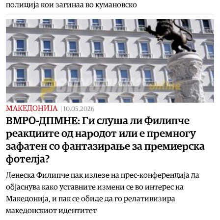
полиција кои загинаа во кумановско
МАКЕДОНИЈА
|
10.05.2026
ВМРО-ДПМНЕ: Ги слуша ли Филипче
реакциите од народот или е премногу
зафатен со фантазирање за премиерска
фотелја?
Денеска Филипче пак излезе на прес-конференција да
објаснува како уставните измени се во интерес на
Македонија, и пак се обиде да го релативизира
македонскиот идентитет