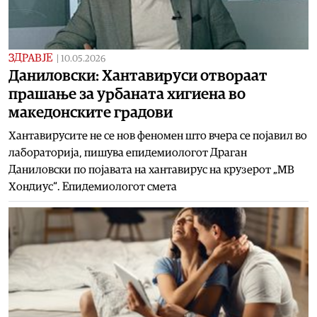
ЗДРАВЈЕ
|
10.05.2026
Даниловски: Хантавируси отвораат
прашање за урбаната хигиена во
македонските градови
Хантавирусите не се нов феномен што вчера се појавил во
лабораторија, пишува епидемиологот Драган
Даниловски по појавата на хантавирус на крузерот „МВ
Хондиус“. Епидемиологот смета