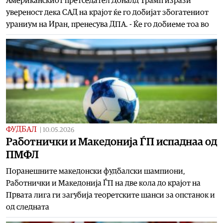
Американскиот претседател Доналд Трамп изрази
увереност дека САД на крајот ќе го добијат збогатениот
ураниум на Иран, пренесува ДПА. - Ќе го добиеме тоа во
ФУДБАЛ
|
10.05.2026
Работнички и Македонија ЃП испаднаа од
ПМФЛ
Поранешните македонски фудбалски шампиони,
Работнички и Македонија ЃП на две кола до крајот на
Првата лига ги загубија теоретските шанси за опстанок и
од следната