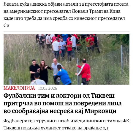
Белата куќа денеска објави детали за претстојната посета
на американскиот претседател Доналд Трамп на Кина
каде што треба да има средба со кинескиот претседател
Си
МАКЕДОНИЈА
|
10.05.2026
Фудбалски тим и доктори од Тиквеш
притрчаа во помош на повредени лица
во сообраќајна несреќа кај Мирковци
Фудбалерите, стручниот штаб и медицинскиот тим на ФК
Тиквеш покажаа хуманост откако на враќање од