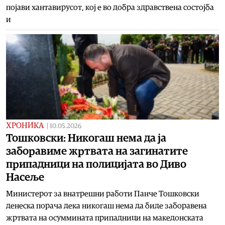
појави хантавирусот, кој е во добра здравствена состојба
и
ХРОНИКА
|
10.05.2026
Тошковски: Никогаш нема да ја
заборавиме жртвата на загинатите
припадници на полицијата во Диво
Насеље
Министерот за внатрешни работи Панче Тошковски
денеска порача дека никогаш нема да биде заборавена
жртвата на осуммината припадници на македонската