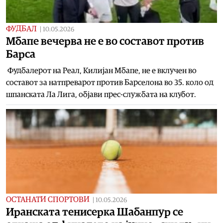
ФУДБАЛ
|
10.05.2026
Mбапе вечерва не е во составот против
Барса
Фудбалерот на Реал, Килијан Мбапе, не е вклучен во
составот за натпреварот против Барселона во 35. коло од
шпанската Ла Лига, објави прес-службата на клубот.
ОСТАНАТИ СПОРТОВИ
|
10.05.2026
Иранската тенисерка Шабанпур се