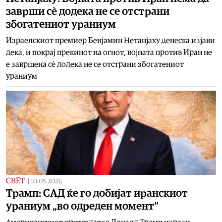
заврши сè додека не се отстрани
збогатениот ураниум
Израелскиот премиер Бенјамин Нетанјаху денеска изјави
дека, и покрај прекинот на огнот, војната против Иран не
е завршена сè додека не се отстрани збогатениот
ураниум
СВЕТ
|
10.05.2026
Трамп: САД ќе го добијат иранскиот
ураниум „во одреден момент“