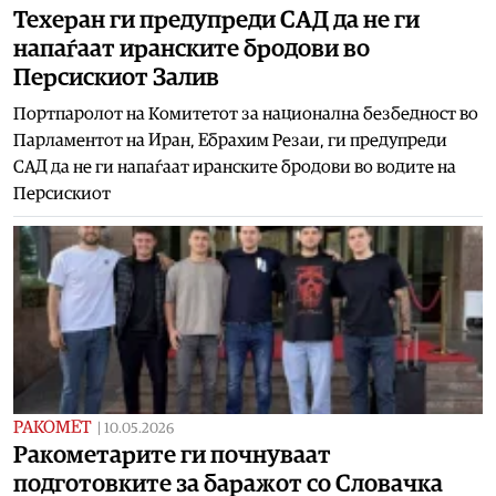
Техеран ги предупреди САД да не ги
напаѓаат иранските бродови во
Персискиот Залив
Портпаролот на Комитетот за национална безбедност во
Парламентот на Иран, Ебрахим Резаи, ги предупреди
САД да не ги напаѓаат иранските бродови во водите на
Персискиот
РАКОМЕТ
|
10.05.2026
Ракометарите ги почнуваат
подготовките за баражот со Словачка