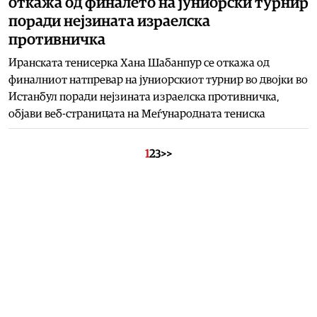
откажа од финалето на јуниорски турнир
поради нејзината израелска
противничка
Иранската тенисерка Хана Шабанпур се откажа од
финалниот натпревар на јуниорскиот турнир во двојки во
Истанбул поради нејзината израелска противничка,
објави веб-страницата на Меѓународната тениска
1
2
3
>>