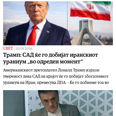
СВЕТ
|
10.05.2026
Трамп: САД ќе го добијат иранскиот
ураниум „во одреден момент“
Американскиот претседател Доналд Трамп изрази
увереност дека САД на крајот ќе го добијат збогатениот
ураниум на Иран, пренесува ДПА. – Ќе го добиеме тоа во