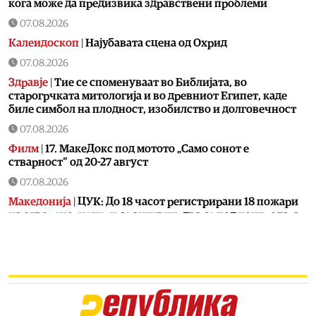
кога може да предизвика здравствени проблеми
07.08.2026
Калеидоскоп
|
Најубавата сцена од Охрид
07.08.2026
Здравје
|
Тие се споменуваат во Библијата, во
старогрчката митологија и во древниот Египет, каде
биле симбол на плодност, изобилство и долговечност
07.08.2026
Филм
|
17. МакеДокс под мотото „Само сонот е
стварност“ од 20-27 август
07.08.2026
Македонија
|
ЦУК: До 18 часот регистрирани 18 пожари
на отворено, четири се активни, два се под контрола, а
12 се изгаснати
07.08.2026
Сцена
|
Лозано, Тони Зен и Два бона викендов на С.О.С.
Фестивал во Битола
07.08.2026