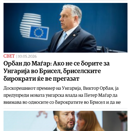
СВЕТ
|
10.05.2026
Орбан до Маѓар: Ако не се борите за
Унгарија во Брисел, бриселските
бирократи ќе ве прегазат
Доскорешниот премиер на Унгарија, Виктор Орбан, ја
предупреди новата унгарска влада на Петер Маѓар да
внимава во односите со бирократите во Брисел и да не