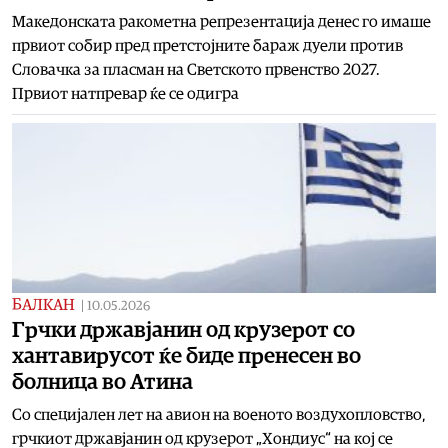
Македонската ракометна репрезентација денес го имаше
првиот собир пред претстојните бараж дуели против
Словачка за пласман на Светското првенство 2027.
Првиот натпревар ќе се одигра
БАЛКАН
|
10.05.2026
Грчки државјанин од крузерот со
хантавирусот ќе биде пренесен во
болница во Атина
Со специјален лет на авион на военото воздухопловство,
грчкиот државјанин од крузерот „Хондиус“ на кој се