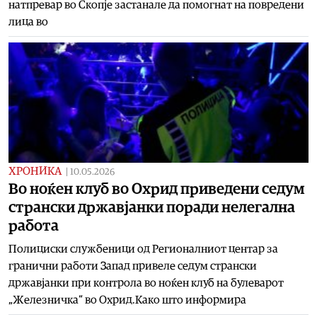
натпревар во Скопје застанале да помогнат на повредени
лица во
ХРОНИКА
|
10.05.2026
Во ноќен клуб во Охрид приведени седум
странски државјанки поради нелегална
работа
Полициски службеници од Регионалниот центар за
гранични работи Запад привеле седум странски
државјанки при контрола во ноќен клуб на булеварот
„Железничка“ во Охрид.Како што информира