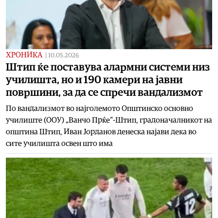
ХРОНИКА
|
10.05.2026
Штип ќе поставува алармни системи низ
училишта, но и 190 камери на јавни
површини, за да се спречи вандализмот
По вандализмот во најголемото Општинско основно
училиште (ООУ) „Ванчо Прќе“-Штип, градоначалникот на
општина Штип, Иван Јорданов денеска најави дека во
сите училишта освен што има