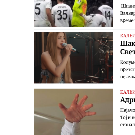
Шпанск
Валвер
време 
КАЛЕ
Шаки
Све
Колумб
претст
пејачк
КАЛЕ
Адри
Пејачо
Тој и 
станал