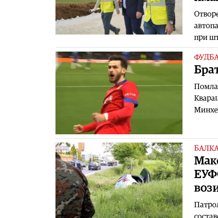
Отворе
автопа
при шт
ФУДБ
Брат
Помлад
Кварац
Минхен
БАЛК
Mаке
ЕУФ
вози
Патрол
состав