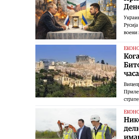
Ден
Украин
Русија
воени 
ЕКОН
Кога
Бито
часа
Вицепр
Прилеп
страте
ЕКОН
Нико
делн
имаш