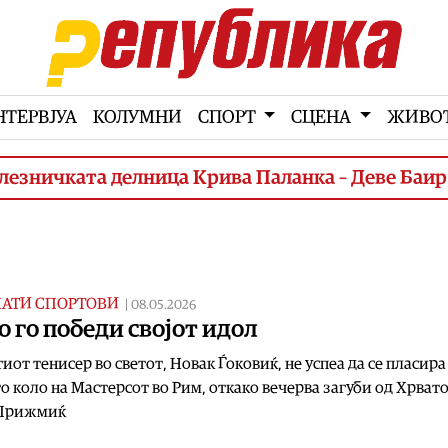
НТЕРВЈУА
КОЛУМНИ
СПОРТ
СЦЕНА
ЖИВО
ата делница Крива Паланка – Деве Баир (3. фа
НАТИ СПОРТОВИ
|
08.05.2026
 го победи својот идол
иот тенисер во светот, Новак Ѓоковиќ, не успеа да се пласира
о коло на Мастерсот во Рим, откако вечерва загуби од Хрват
Прижмиќ