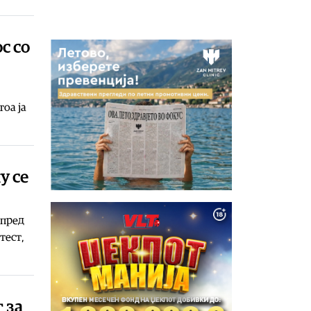
с со
тоа ја
у се
 пред
тест,
 за