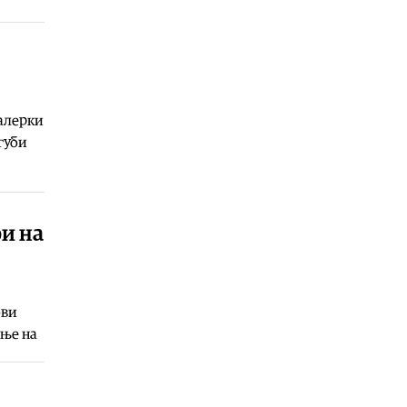
безбедноста на патиштата
06.08.2026
Свет
|
Португалија заплени пет
тони кокаин на брод
06.08.2026
балерки
Балкан
|
Француска групација
влегува во проектот за
губи
електрично поврзување меѓу
Грција и Кипар
06.08.2026
Свет
|
Папата Лав во ноември на
и на
јужноамериканска турнеја: Ќе ги
посети Уругвај, Аргентина и Перу
05.08.2026
ови
ање на