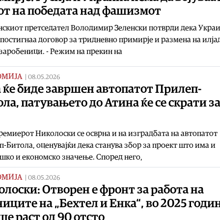
от на победата над фашизмот
скиот претседател Володимир Зеленски потврди дека Украи
 постигнаа договор за тридневно примирје и размена на илја
заробеници. - Режим на прекин на
ОМИЈА
|
08.05.2026
 ќе биде завршен автопатот Прилеп-
ла, патувањето до Атина ќе се скрати з
емиерот Николоски се осврна и на изградбата на автопатот
-Битола, оценувајќи дека станува збор за проект што има и
шко и економско значење. Според него,
ОМИЈА
|
08.05.2026
лоски: Отворен е фронт за работа на
иците на „Бехтел и Енка“, во 2025 годи
е раст од 90 отсто