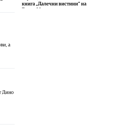
книга „Далечни вистини“ на
Ениса Мирто
06.08.2026
Фудбал
|
Тренерот на Шкендија се
уште не е пристигнат во Шкотска,
има проблем со британската виза
ви, а
06.08.2026
Македонија
|
На Груби му се
заарни дома, ама лабави се и во
Обвинителството
06.08.2026
Фудбал
|
Шкендија во Шкотска по
нов пласман во Конференциската
т Дино
лига
06.08.2026
Македонија
|
Потпишување
договори за финансирање на
железничката делница Крива
Паланка – Деве Баир (3. фаза)