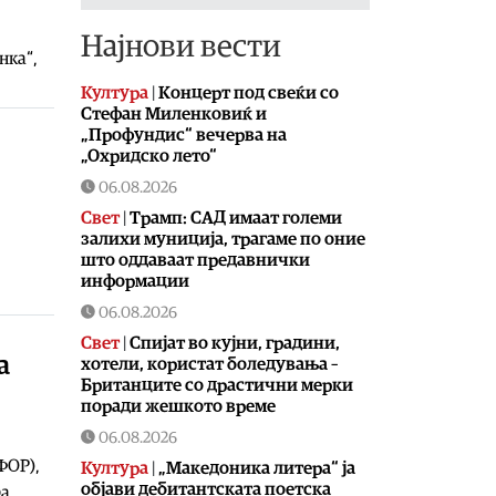
Најнови вести
нка“,
Култура
|
Концерт под свеќи со
Стефан Миленковиќ и
„Профундис“ вечерва на
„Охридско лето“
06.08.2026
Свет
|
Трамп: САД имаат големи
залихи муниција, трагаме по оние
што оддаваат предавнички
информации
06.08.2026
Свет
|
Спијат во кујни, градини,
а
хотели, користат боледувања –
Британците со драстични мерки
поради жешкото време
06.08.2026
ФОР),
Култура
|
„Македоника литера“ ја
објави дебитантската поетска
ра