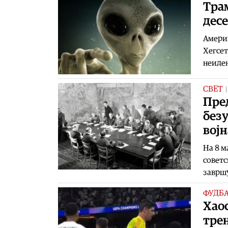
Tрам
дес
Америк
Хегсет
неиден
СВЕТ
Пре
безу
војн
На 8 м
советс
заврш
ФУДБ
Хаос
тре