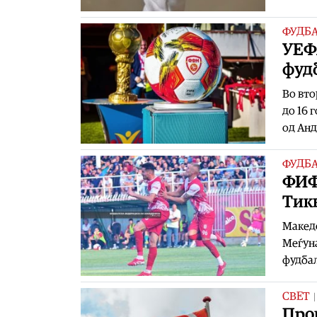
ФУДБ
УЕФ
фуд
Во вто
до 16 
од Анд
ФУДБ
ФИФ
Тик
Макед
Меѓуна
фудбал
СВЕТ
Про