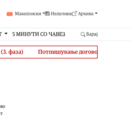
Македонски
Неделник
Архива
Т
5 МИНУТИ СО ЧАВЕЗ
Барај
за)
Потпишување договори за финансирање 
 во
от