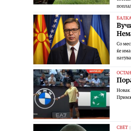
поплад
БАЛК
Вучи
Нема
Со мес
ќе има
патув
ОСТА
Пора
Новак 
Примжи
СВЕТ