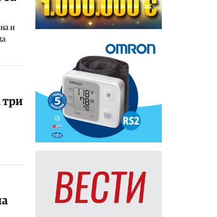
на и
да
а три
на