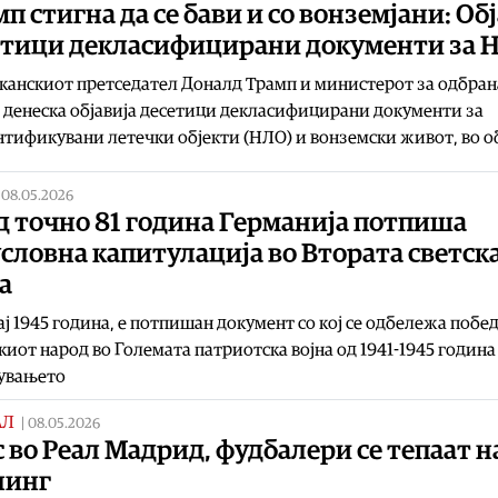
п стигна да се бави и со вонземјани: Об
етици декласифицирани документи за 
анскиот претседател Доналд Трамп и министерот за одбран
 денеска објавија десетици декласифицирани документи за
тификувани летечки објекти (НЛО) и вонземски живот, во о
|
08.05.2026
д точно 81 година Германија потпиша
словна капитулација во Втората светск
а
ај 1945 година, e потпишан документ со кој се одбележа побед
киот народ во Големата патриотска војна од 1941-1945 година
увањето
АЛ
|
08.05.2026
 во Реал Мадрид, фудбалери се тепаат н
нинг