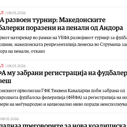
АЛ
|
08.05.2026
А развоен турнир: Македонските
балерки поразени на пенали од Андора
риот натпревар во рамки на УЕФА развојниот турнир за фуд
години, македонската репрезентација денеска во Струмица за
ора на пенали, откако
АЛ
|
08.05.2026
А му забрани регистрација на фудбалер
веш
онскиот прволигаш ГФК Тиквеш Кавадарци доби забрана од
родната фудбалска федерација (ФИФА) за регистрација на н
ери на меѓународно и национално ниво поради неисполнув
|
08.05.2026
паднаа преговорите за нова коалициска