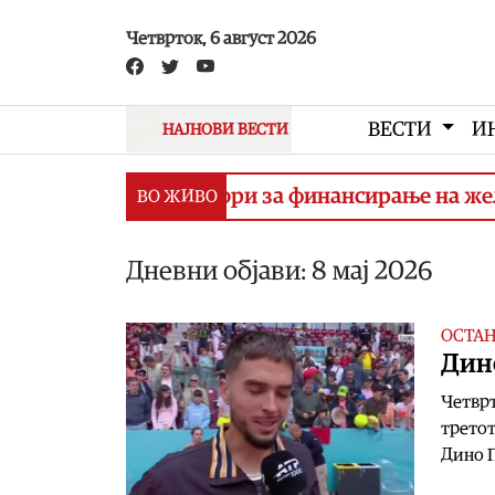
Skip to main content
Четврток, 6 август 2026
ВЕСТИ
И
НАЈНОВИ ВЕСТИ
ишување договори за финансирање на железничк
ВО ЖИВО
Дневни објави: 8 мај 2026
ОСТА
Дино
Четврт
третот
Дино 