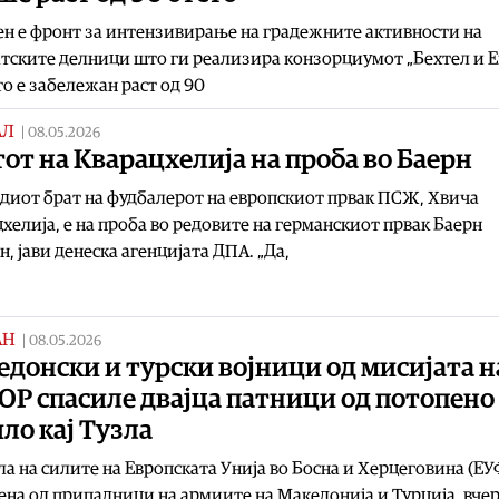
н е фронт за интензивирање на градежните активности на
тските делници што ги реализира конзорциумот „Бехтел и Е
о е забележан раст од 90
АЛ
|
08.05.2026
от на Кварацхелија на проба во Баерн
иот брат на фудбалерот на европскиот првак ПСЖ, Хвича
хелија, е на проба во редовите на германскиот првак Баерн
, јави денеска агенцијата ДПА. „Да,
АН
|
08.05.2026
донски и турски војници од мисијата н
ОР спасилe двајца патници од потопено
ло кај Тузла
а на силите на Европската Унија во Босна и Херцеговина (ЕУ
ена од припадници на армиите на Македонија и Турција, вче