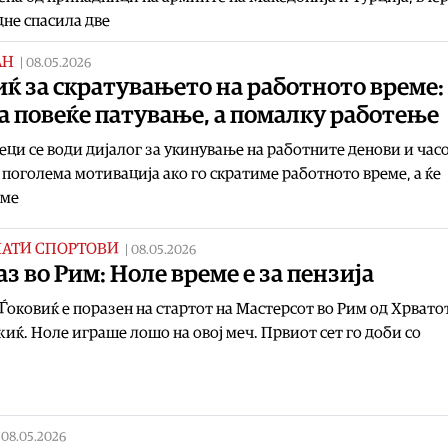
не спасила две
АН
|
08.05.2026
ќ за скратувањето на работното време:
 повеќе патување, а помалку работење
еци се води дијалог за укинување на работните денови и часо
 поголема мотивација ако го скратиме работното време, а ќе
аме
НАТИ СПОРТОВИ
|
08.05.2026
з во Рим: Ноле време е за пензија
Ѓоковиќ е поразен на стартот на Мастерсот во Рим од Хрвато
ќ. Ноле играше лошо на овој меч. Првиот сет го доби со
|
08.05.2026