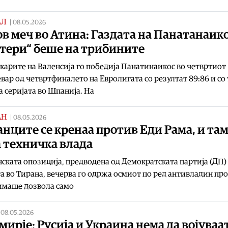
АЛ
|
08.05.2026
в меч во Атина: Газдата на Панатанаико
стери“ беше на трибините
арите на Валенсија го победија Панатинаикос во четвртиот
вар од четвртфиналето на Евролигата со резултат 89:86 и со 
а серијата во Шпанија. На
АН
|
08.05.2026
нците се кренаа против Еди Рама, и там
 техничка влада
нската опозиција, предводена од Демократската партија (ДП)
а во Тирана, вечерва го одржа осмиот по ред антивладин про
 имаше дозвола само
|
08.05.2026
ирје: Русија и Украина нема да војуваат