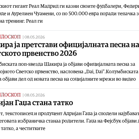
иот гигант Реал Мадрид ги казни своите фудбалери, Федер
де и Аурелиен Чуамени, со по 500.000 евра поради тепачка 
на тренинг. Реал ги
ИДОСКОП
|
08.05.2026
ра ја претстави официјалната песна н
тското првенство 2026
иската поп-ѕвезда Шакира ја објави официјалната песна за
ојното Светско првенство, насловена „Dai, Dai“.Колумбиската
а објави дел од новата песна на социјалните мрежи во видео
ИДОСКОП
|
08.05.2026
јан Гаџа стана татко
т, текстописец и продуцент Адријан Гаџа ја сподели најубават
неговата избраничка станаа родители. Гаџа на Фејсбук објави 
 татко, а честитките