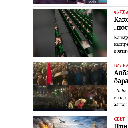
ФУДБ
Како
„по
Кошарк
натпре
вратиј
БАЛК
Aлба
бара
- Алба
владат
за кој
СВЕТ
Прим