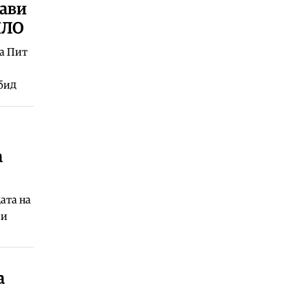
06.08.2026
јави
Македонија
|
Влен кога ќе
НЛО
пораснат сакаат да бидат како
ДУИ, изгорени се да бидат како
а Пит
оние од Мала Речица
06.08.2026
бид
Македонија
|
Aнализита на водата
дури на 20 август
06.08.2026
Фудбал
|
Вака беше пречекан
а
Салах во Трабзон
06.08.2026
ата на
Македонија
|
Мицкоски и
 и
Николоски на потпишување
договори за финансирање на
изградбата на железничката
делница Крива Паланка – Деве
Баир
а
06.08.2026