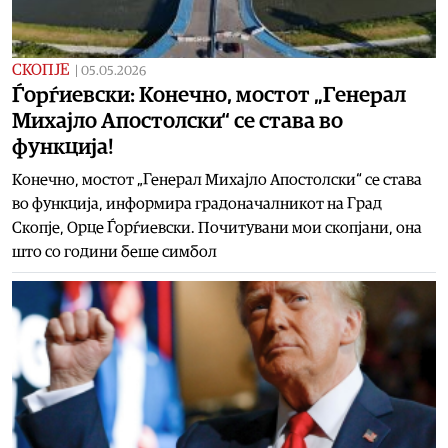
СКОПЈЕ
|
05.05.2026
Ѓорѓиевски: Конечно, мостот „Генерал
Михајло Апостолски“ се става во
функција!
Конечно, мостот „Генерал Михајло Апостолски“ се става
во функција, информира градоначалникот на Град
Скопје, Орце Ѓорѓиевски. Почитувани мои скопјани, она
што со години беше симбол