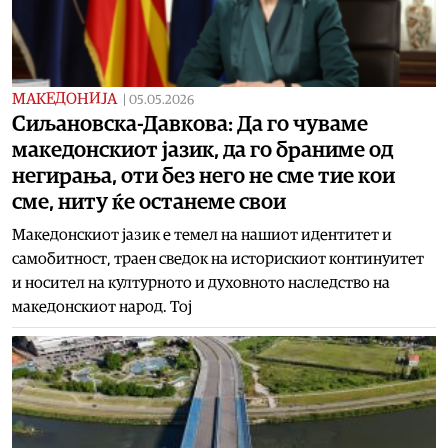
МАКЕДОНИЈА
|
05.05.2026
Сиљановска-Давкова: Да го чуваме
македонскиот јазик, да го браниме од
негирања, оти без него не сме тие кои
сме, ниту ќе останеме свои
Македонскиот јазик е темел на нашиот идентитет и
самобитност, траен сведок на историскиот континуитет
и носител на културното и духовното наследство на
македонскиот народ. Тој