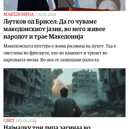
МАКЕДОНИЈА
|
05.05.2026
Љутков од Брисел: Да го чуваме
македонскиот јазик, во него живее
народот и трае Македонија
Македонската култура е жива ризница на духот. Таа е
светлина во фреските, ехо во каменот и трепет во
народната песна. Во неа се запишани радоста
СВЕТ
|
05.05.2026
Најмалку три лица загинаа во