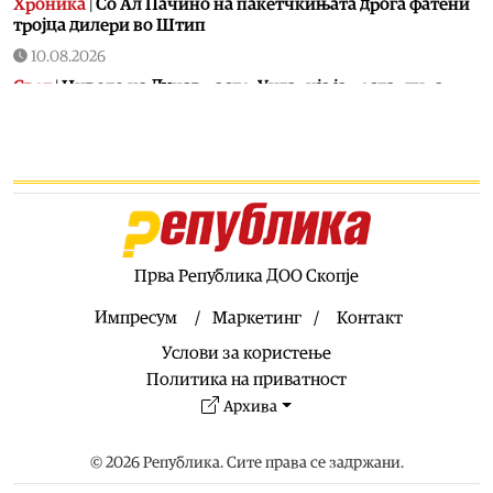
Хроника
|
Со Ал Пачино на пакетчкињата дрога фатени
тројца дилери во Штип
10.08.2026
Свет
|
Нивото на Дунав расте, Унгарија ја рестартира
втората турбина во нуклеарката „Пакш“
10.08.2026
Кариера
|
Растенија што носат богатство: Ако засадите
едно, можете да заработите до 40.000 евра годишно
10.08.2026
Кујнски тефтер
|
Солена торта со крекери, брза и лесна
за подготовка, а многу вкусна
Прва Република ДОО Скопје
10.08.2026
Импресум
Маркетинг
Контакт
Македонија
|
Уште две недели од куќниот притвор за
Услови за користење
Груби, обвинение сè уште нема – ВРЕДИ и ДУИ со нови
обвинувања
Политика на приватност
Архива
10.08.2026
Сервиси
|
Многу жешко со температури до 40 степени
следните два дена, од четврток мало освежување
© 2026 Република. Сите права се задржани.
10.08.2026