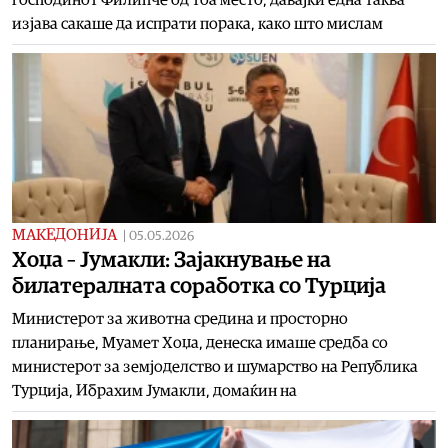
изјава сакаше да испрати порака, како што мислам
МАКЕДОНИЈА
|
05.05.2026
Хоџа – Јумакли: Зајакнување на
билатералната соработка со Турција
Министерот за животна средина и просторно
планирање, Муамет Хоџа, денеска имаше средба со
министерот за земјоделство и шумарство на Република
Турција, Ибрахим Јумакли, домаќин на