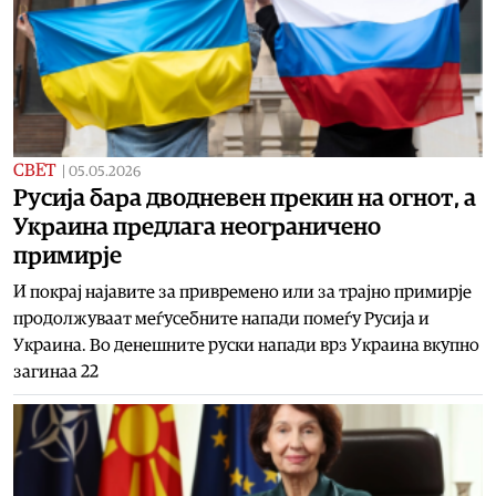
СВЕТ
|
05.05.2026
Русија бара дводневен прекин на огнот, а
Украина предлага неограничено
примирје
И покрај најавите за привремено или за трајно примирје
продолжуваат меѓусебните напади помеѓу Русија и
Украина. Во денешните руски напади врз Украина вкупно
загинаа 22