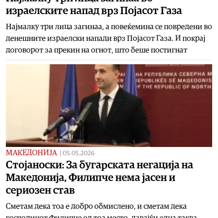
израелските напад врз Појасот Газа
Најмалку три лица загинаа, а повеќемина се повредени во
денешните израелски напади врз Појасот Газа. И покрај
договорот за прекин на огнот, што беше постигнат
МАКЕДОНИЈА
|
05.05.2026
Стојаноски: За бугарската негација на
Македонија, Филипче нема јасен и
сериозен став
Сметам дека тоа е добро обмислено, и сметам дека
господинот Филипче од тоа место, давајќи една таква