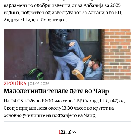
парламент го одобри извештајот за Албанија за 2025
година, подготвен од известувачот за Албанија во ЕП,
Андреас Шидер. Извештајот,
ХРОНИКА
|
05.05.2026
Малолетници тепале дете во Чаир
На 04.05.2026 во 19:00 часот во СВР Скопје, Ш.Д.(47) од
Скопје пријави дека околу 13:30 часот во кругот на
основно училиште на подрачјето на Чаир,
1
2
3
…
6
>>