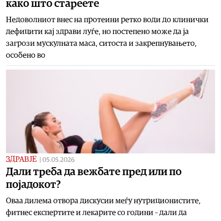
како што стареете
Недоволниот внес на протеини ретко води до клинички
дефицити кај здрави луѓе, но постепено може да ја
загрози мускулната маса, ситоста и закрепнувањето,
особено во
ЗДРАВЈЕ
|
05.05.2026
Дали треба да вежбате пред или по
појадокот?
Оваа дилема отвора дискусии меѓу нутриционистите,
фитнес експертите и лекарите со години – дали да