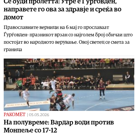
Се буди пролетта: Утре е Ѓурѓовден,
направете го ова за здравје и среќа во
домот
Православните верници на 6 мај го прославаат
Ѓурѓовден- празникот врзан со најголем број обичаи што
постојат во народното верување. Овој светец се смета за
граница
РАКОМЕТ
|
05.05.2026
На полувреме: Вардар води против
Монпеље со 17-12