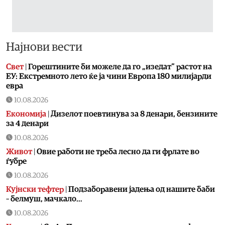
Најнови вести
Свет
|
Горештините би можеле да го „изедат“ растот на
ЕУ: Екстремното лето ќе ја чини Европа 180 милијарди
евра
10.08.2026
Економија
|
Дизелот поевтинува за 8 денари, бензините
за 4 денари
10.08.2026
Живот
|
Овие работи не треба лесно да ги фрлате во
ѓубре
10.08.2026
Кујнски тефтер
|
Подзаборавени јадења од нашите баби
– белмуш, мачкало…
10.08.2026