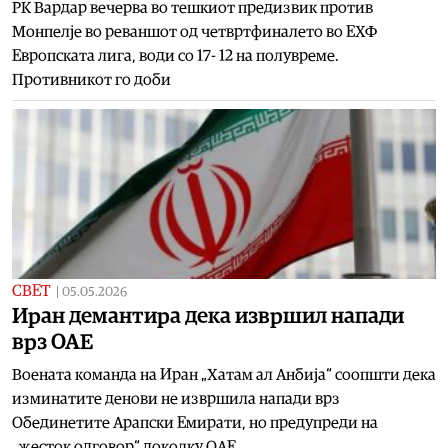
РК Вардар вечерва во тешкиот предизвик против
Монпелје во реваншот од четвртфиналето во ЕХФ
Европската лига, води со 17- 12 на полувреме.
Противникот го доби
СВЕТ
|
05.05.2026
Иран демантира дека извршил напади
врз ОАЕ
Воената команда на Иран „Хатам ал Анбија“ соопшти дека
изминатите денови не извршила напади врз
Обединетите Арапски Емирати, но предупреди на
„жесток одговор“ доколку ОАЕ