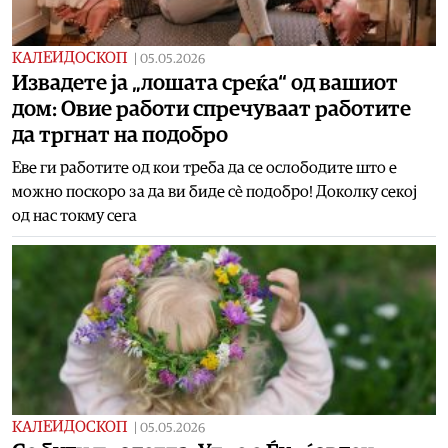
КАЛЕИДОСКОП
|
05.05.2026
Извадете ја „лошата среќа“ од вашиот
дом: Овие работи спречуваат работите
да тргнат на подобро
Еве ги работите од кои треба да се ослободите што е
можно поскоро за да ви биде сè подобро! Доколку секој
од нас токму сега
КАЛЕИДОСКОП
|
05.05.2026