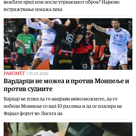
вежбате пред или после утринскиот оброк? Најново
истражување покажа дека
РАКОМЕТ
|
05.05.2026
Вардарци не можеа и против Монпеље и
против судиите
Вардар не успеа да го направи невозможното, да го
победи Монпеље со над 10 разлика и да се пласира на
Фајнал форот во Лигата на